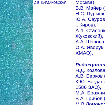
Москва),
Д.В. КАРДАНОВСКАЯ
В.В. Майер (п
Н.С. Пурышева
Ю.А. Сауров 
г. Киров),
А.Л. Стасенк
Жуковский),
А.А. Шаповал
О.А. Яворук 
ХМАО).
Редакционн
Н.Д. Козлова 
А.В. Берков 
К.Ю. Богданов
1586 ЗАО),
М.А. Бражни
В.А. Грибов 
М.В.Ломонос