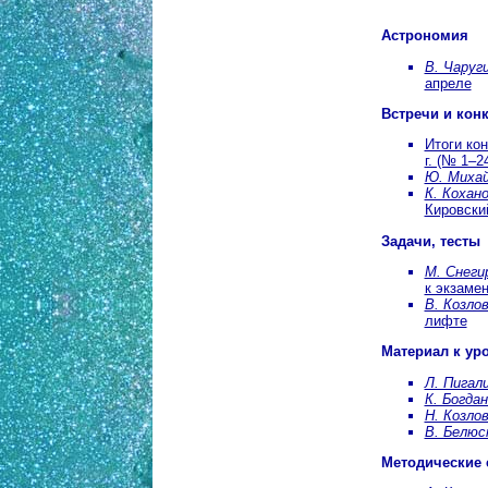
Астрономия
В. Чаруги
апреле
Встречи и кон
Итоги кон
г. (№ 1–2
Ю. Михай
К. Кохан
Кировски
Задачи, тесты
М. Снеги
к экзаме
В. Козлов
лифте
Материал к ур
Л. Пигал
К. Богдан
Н. Козлов
В. Белюс
Методические 