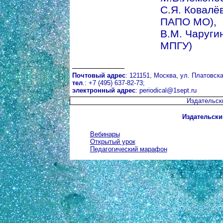
С.Я. Ковалёва
ПАПО МО),
В.М. Чаругин
МПГУ)
Почтовый адрес
: 121151, Москва, ул. Платовская
тел
.: +7 (495) 637-82-73;
электронный адрес
:
periodical@1sept.ru
Издательск
Издательски
Вебинары
Открытый урок
Педагогический марафон