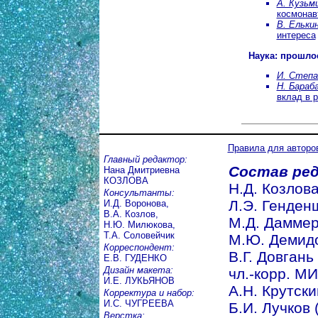
А. Кузьм
космонав
В. Елькин
интереса
Наука: прошло
И. Степа
Н. Бараб
вклад в 
Правила для авторо
Главный редактор:
Состав ред
Нана Дмитриевна
КОЗЛОВА
Н.Д. Козлова 
Консультанты:
Л.Э. Генден
И.Д. Воронова,
В.А. Козлов,
М.Д. Даммер (
Н.Ю. Милюкова,
Т.А. Соловейчик
М.Ю. Демидов
Корреспондент:
В.Г. Довгань
Е.В. ГУДЕНКО
Дизайн макета:
чл.-корр. МИ
И.Е. ЛУКЬЯНОВ
А.Н. Крутский
Корректура и набор:
И.С. ЧУГРЕЕВА
Б.И. Лучков 
Верстка: