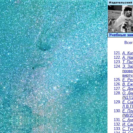
Учебные за
Всег
А. Ки
А. На
Т. Па
Э. За
прове
вирту
Е. Ре
В. Еж
С. Де
О. Де
(N17/
Е. Си
Л.В.П
Е. Пл
(N8/2
С. Ан
И. Са
С. Ту