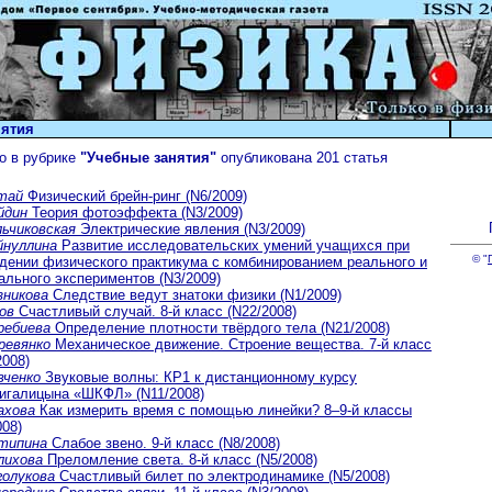
нятия
о в рубрике
"Учебные занятия"
опубликована 201 статья
тай
Физический брейн-ринг (N6/2009)
йдин
Теория фотоэффекта (N3/2009)
льчиковская
Электрические явления (N3/2009)
йнуллина
Развитие исследовательских умений учащихся при
© "
дении физического практикума с комбинированием реального и
ального экспериментов (N3/2009)
зникова
Следствие ведут знатоки физики (N1/2009)
ов
Счастливый случай. 8-й класс (N22/2008)
ребиева
Определение плотности твёрдого тела (N21/2008)
ревянко
Механическое движение. Строение вещества. 7-й класс
2008)
вченко
Звуковые волны: КР1 к дистанционному курсу
игалицына «ШКФЛ» (N11/2008)
ахова
Как измерить время с помощью линейки? 8–9-й классы
008)
типина
Cлабое звено. 9-й класс (N8/2008)
лихова
Преломление света. 8-й класс (N5/2008)
голукова
Счастливый билет по электродинамике (N5/2008)