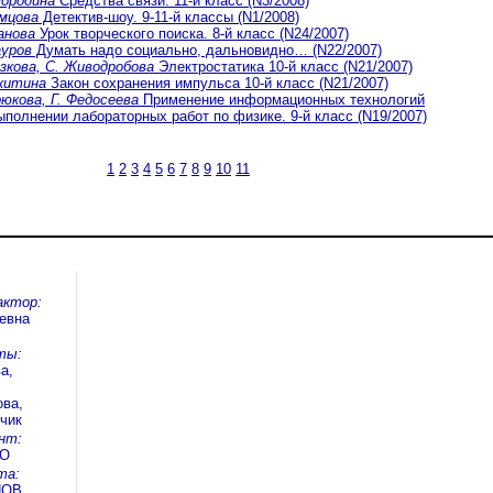
ородина
Средства связи. 11-й класс (N3/2008)
мцова
Детектив-шоу. 9-11-й классы (N1/2008)
анова
Урок творческого поиска. 8-й класс (N24/2007)
ауров
Думать надо социально, дальновидно… (N22/2007)
азкова, С. Живодробова
Электростатика 10-й класс (N21/2007)
китина
Закон сохранения импульса 10-й класс (N21/2007)
рюкова, Г. Федосеева
Применение информационных технологий
ыполнении лабораторных работ по физике. 9-й класс (N19/2007)
1
2
3
4
5
6
7
8
9
10
11
актор:
евна
ты:
а,
ва,
чик
нт:
КО
та:
НОВ