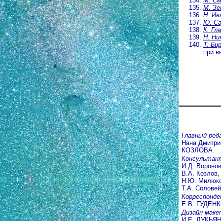
М. См
М. Зе
Н. Ив
Ю. С
К. Гл
Н. Ни
Т. Би
при в
Главный ред
Нана Дмитри
КОЗЛОВА
Консультан
И.Д. Воронов
В.А. Козлов,
Н.Ю. Милюко
Т.А. Соловей
Корреспонде
Е.В. ГУДЕН
Дизайн маке
И.Е. ЛУКЬЯ