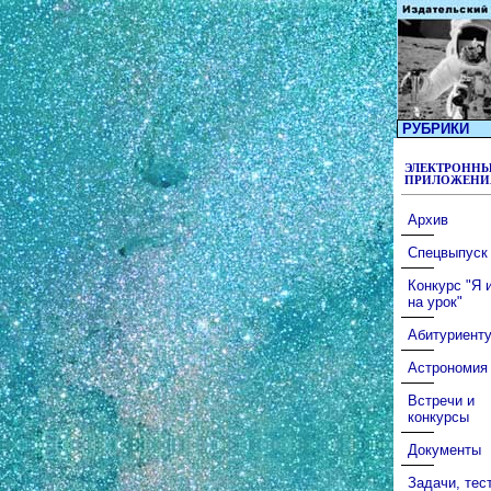
РУБРИКИ
ЭЛЕКТРОНН
ПРИЛОЖЕНИ
Архив
Спецвыпуск
Конкурс "Я 
на урок"
Абитуриент
Астрономия
Встречи и
конкурсы
Документы
Задачи, тес