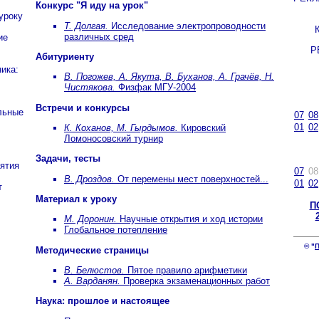
Конкурс "Я иду на урок"
уроку
Т. Долгая.
Исследование электропроводности
различных сред
ие
Р
Абитуриенту
ника:
В. Погожев, А. Якута, В. Буханов, А. Грачёв, Н.
Чистякова.
Физфак МГУ-2004
Встречи и конкурсы
льные
07
08
01
02
К. Коханов, М. Гырдымов.
Кировский
Ломоносовский турнир
Задачи, тесты
ятия
07
08
В. Дроздов.
От перемены мест поверхностей...
01
02
т
Материал к уроку
П
М. Доронин.
Научные открытия и ход истории
Глобальное потепление
© "
П
Методические страницы
В. Белюстов.
Пятое правило арифметики
А. Варданян.
Проверка экзаменационных работ
Наука: прошлое и настоящее