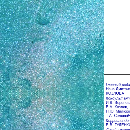
Главный ред
Нана Дмитри
КОЗЛОВА
Консультан
И.Д. Воронов
В.А. Козлов,
Н.Ю. Милюко
Т.А. Соловей
Корреспонде
Е.В. ГУДЕНК
Дизайн маке