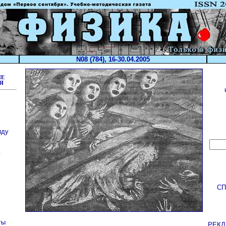
N08 (784), 16-30.04.2005
ЫЕ
Я
иду
у
С
ты
РЕК