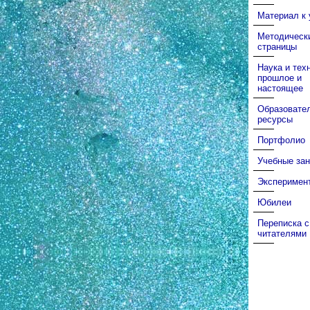
Материал к 
Методическ
страницы
Наука и тех
прошлое и
настоящее
Образовате
ресурсы
Портфолио
Учебные зан
Эксперимен
Юбилеи
Переписка с
читателями