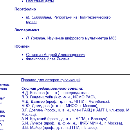
Памятные даты
Портфолио
М. Смородина.
Репортажи из Политехнического
музея
Эксперимент
П. Головин.
Изучение цифрового мультиметра М83
Юбилеи
Склянкин Андрей Александрович
Филиппова Илзе Яновна
Правила для авторов публикаций
актор:
Состав редакционного совета:
евна
Н.Д. Козлова (к. т. н.) – председатель,
Л.Э. Генденштейн (к.ф.-м.н., ИСМО РАО),
ты:
М.Д. Даммер (проф., д. п. н., ЧГПУ, г. Челябинск),
а,
М.Ю. Демидова (к. п. н., МИОО, г. Москва),
В.Г. Довгань (проф., к. в. н., член РАКЦ и АМТН, чл.-корр. М
ва,
Москва),
чик
А.Н. Крутский (проф., д. п. н., АГПА, г. Барнаул),
нт:
Б.И. Лучков (проф., д. ф.-м. н., НИЯУ МИФИ., г. Москва),
О
В.В. Майер (проф., д. п. н.,ГГПИ, г.Глазов),
та: