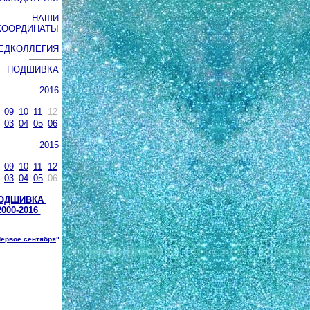
НАШИ
КООРДИНАТЫ
ЕДКОЛЛЕГИЯ
ПОДШИВКА
2016
09
10
11
12
03
04
05
06
2015
09
10
11
12
03
04
05
06
ОДШИВКА
2000-2016
ервое сентября
"