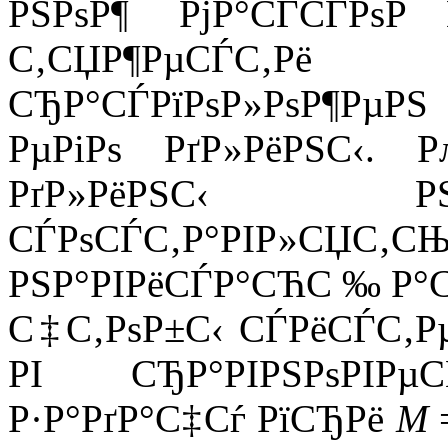
РЅРѕР¶ РјР°СЃС
С‚СЏР¶РµСЃС‚Рё
СЂР°СЃРїРѕР»РѕР¶РµР
РµРіРѕ РґР»РёРЅС‹. 
РґР»РёРЅС‹ РЅ
СЃРѕСЃС‚Р°РІР»СЏС
РЅР°РІРёСЃР°СЋС‰Р°С
С‡С‚РѕР±С‹ СЃРёСЃС‚Р
РІ СЂР°РІРЅРѕРІР
Р·Р°РґР°С‡Сѓ РїСЂРё
M
=