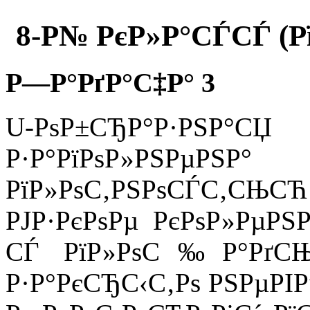
8-Р№ РєР»Р°СЃСЃ (Р
Р—Р°РґР°С‡Р° 3
U-РѕР±СЂР°Р·РЅ
Р·Р°РїРѕР»РЅР
РїР»РѕС‚РЅРѕСЃС‚СЊ
РЈР·РєРѕРµ РєРѕР»РµР
СЃ РїР»РѕС‰Р°Рґ
Р·Р°РєСЂС‹С‚Рѕ РЅРµРІР