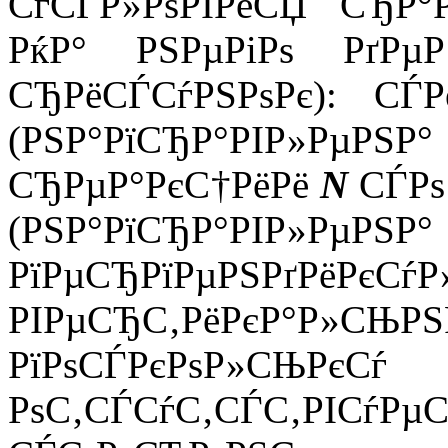
СѓСЃР»РѕРІРёСЏ СЂР°Р
РќР° РЅРµРіРѕ РґР
СЂРёСЃСѓРЅРѕРє): СЃ
(РЅР°РїСЂР°РІР»РµР
СЂРµР°РєС†РёРё
N
СЃРѕ
(РЅР°РїСЂР°РІР»РµРЅР°
РїРµСЂРїРµРЅРґРёРєС
РІРµСЂС‚РёРєР°Р
РїРѕСЃРєРѕР»СЊ
РѕС‚СЃСѓС‚СЃС‚РІСѓ