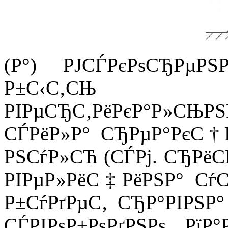
(Р°) РЈСЃРєРѕСЂРµРЅ
Р±С‹С‚СЊ РЅР°
РІРµСЂС‚РёРєР°Р»СЊРЅ
СЃРёР»Р° СЂРµР°РєС†Р
РЅСѓР»СЋ (СЃРј. СЂРёС
РІРµР»РёС‡РёРЅР° СѓС
Р±СѓРґРµС‚ СЂР°РІРЅР
СЃРІРѕР±РѕРґРЅРѕ РїР