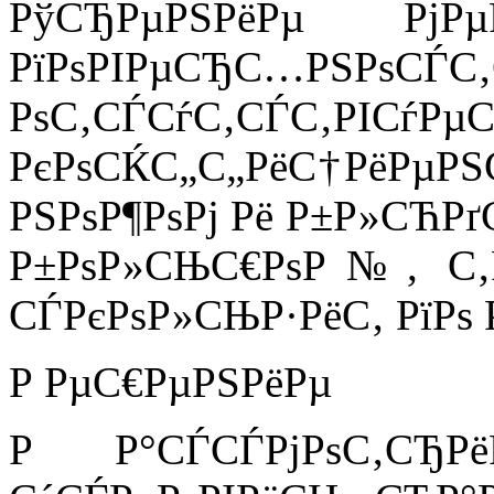
РўСЂРµРЅРёРµ РјР
РїРѕРІРµСЂС…РЅР
РѕС‚СЃСѓС‚С
РєРѕСЌС„С„РёС†РёРµРЅ
РЅРѕР¶РѕРј Рё Р±Р»СЋРґ
Р±РѕР»СЊС€РѕР№, С‚
СЃРєРѕР»СЊР·РёС‚ РїРѕ
Р РµС€РµРЅРёРµ
Р Р°СЃСЃРјРѕС‚С