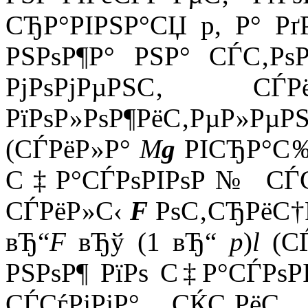
СЂР°РІРЅР°СЏ p, Р° Р
РЅРѕР¶Р° РЅР° СЃС‚Р
РјРѕРјРµРЅС‚ СЃР
РїРѕР»РѕР¶РёС‚РµР»Рµ
(СЃРёР»Р°
M
g
РІСЂР°С‰Р
С‡Р°СЃРѕРІРѕР№ СЃС‚С
СЃРёР»С‹
F
РѕС‚СЂРёС†Р
вЂ“
F
вЂў (1 вЂ“
p
)
l
(С
РЅРѕР¶ РїРѕ С‡Р°СЃРѕ
СЃСѓРјРјР° СЌС‚РёС…