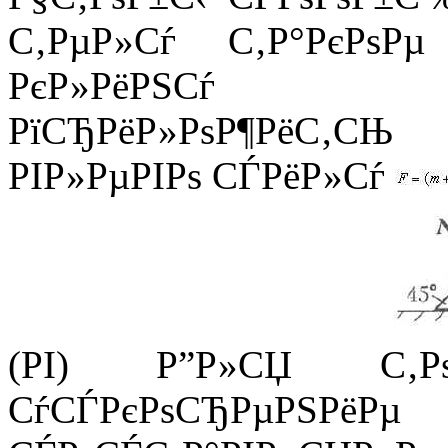
С‚РµР»Сѓ С‚Р°РєРѕРµ
РєР»РёРЅСѓ РЅР
РїСЂРёР»РѕР¶РёС‚СЊ 
РІР»РµРІРѕ СЃРёР»Сѓ
(РІ) Р”Р»СЏ С‚
СѓСЃРєРѕСЂРµ