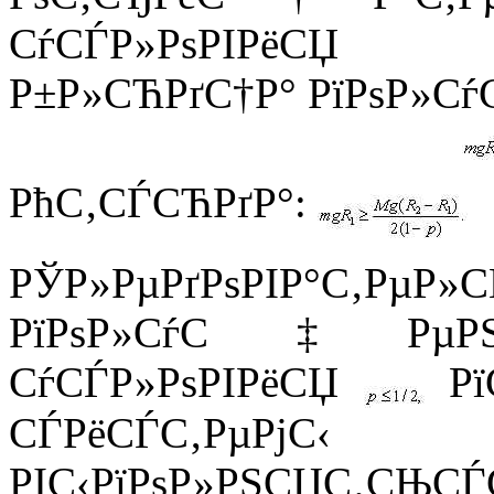
СѓСЃР»РѕРІРёСЏ 
Р±Р»СЋРґС†Р° РїРѕР»Сѓ
РћС‚СЃСЋРґР°:
РЎР»РµРґРѕРІР°С‚РµР»
РїРѕР»СѓС‡РµРЅРЅ
СѓСЃР»РѕРІРёСЏ
Рї
СЃРёСЃС‚РµРј
РІС‹РїРѕР»РЅСЏС‚С