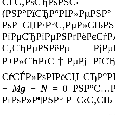
СЃС‚РѕСЂРѕРЅ
(РЅР°РїСЂР°
РѕР±СЏР·Р°С‚РµР»СЊРЅ
РїРµСЂРїРµРЅРґРёРєСѓР
С‚СЂРµРЅРёРµ РјР
Р±Р»СЋРґС†РµРј РїСЂР
СѓСЃР»РѕРІРёСЏ СЂР°Р
+
M
g
+
N
= 0 РЅР°С…Рѕ
РґРѕР»Р¶РЅР° Р±С‹С‚СЊ