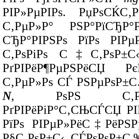
РІР»РµРІРѕ. РџРѕСЌС‚
С‚РµР»Р° РЅР°РїСЂР°
СЂР°РІРЅРѕ РїРѕ РІ
С‚РѕРіРѕ С‡С‚РѕР±
РґРІРёР¶РµРЅРёСЏ Р
С‚РµР»Рѕ СЃ РЅРµРѕР±
N
, РѕРЅ С‚Р°Рє
РґРІРёРіР°С‚СЊСЃСЏ РІ
РїРѕ РІРµР»РёС‡РёРЅ
Р§С‚РѕР±С‹ СЃРѕРѕР±С