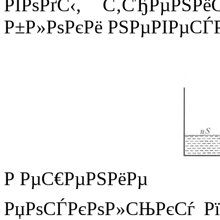
РІРѕРґС‹, С‚СЂРµРЅР
Р±Р»РѕРєРё РЅРµРІРµСЃР
Р РµС€РµРЅРёРµ
РџРѕСЃРєРѕР»СЊРєСѓ Р