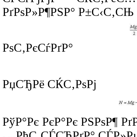
РґРѕР»Р¶РЅР° Р±С‹С‚СЊ
РѕС‚РєСѓРґР°
РџСЂРё СЌС‚РѕРј
РўР°Рє РєР°Рє РЅРѕР¶ Рґ
РћС‚СЃСЋРґР° СЃР»Рµ