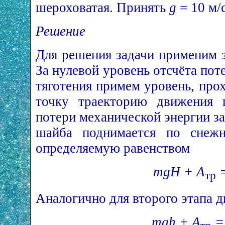
шероховатая. Принять
g
= 10 м/
Решение
Для решения задачи применим з
За нулевой уровень отсчёта пот
тяготения примем уровень, пр
точку траекторию движения 
потери механической энергии за
шайба поднимается по снеж
определяемую равенством
mgH + A
=
тр
Аналогично для второго этапа 
mgh + A
=