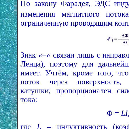
По закону Фарадея, ЭДС ин
изменения магнитного поток
ограниченную проводящим кон
Знак «–» связан лишь с направ
Ленца), поэтому для дальнейш
имеет. Учтём, кроме того, чт
поток через поверхность,
катушки, пропорционален си
тока:
Φ =
LI
где
L
– индуктивность (коэф