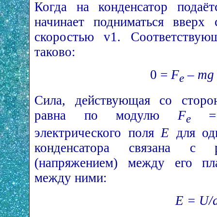
Когда на конденсатор подаёт
начинает подниматься вверх 
скоростью v1. Соответствую
таково:
0 =
F
– mg 
e
Сила, действующая со сторон
равна по модулю
F
e
электрического поля
Е
для одн
конденсатора связана с р
(напряжением) между его пл
между ними:
E = U/