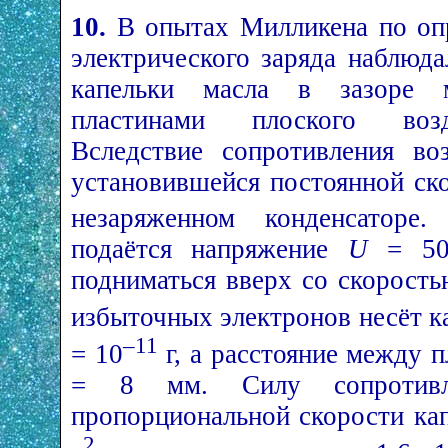
10.
В опытах Милликена по оп
электрического заряда наблюд
капельки масла в зазоре 
пластинами плоского возд
Вследствие сопротивления во
установившейся постоянной с
незаряженном конденсаторе.
подаётся напряжение
U
= 500
подниматься вверх со скорост
избыточных электронов несёт к
–11
= 10
г, а расстояние между 
= 8 мм. Силу сопротивле
пропорциональной скорости ка
2