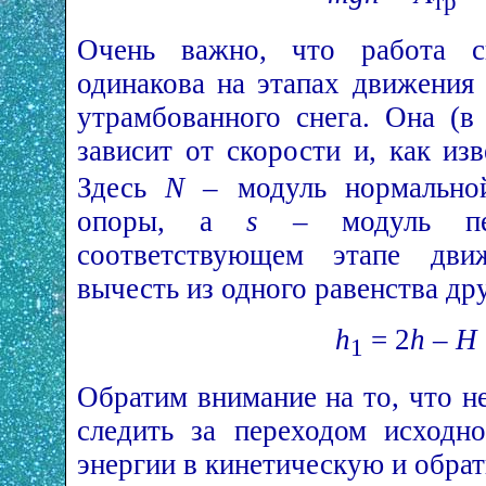
тр
Очень важно, что работа с
одинакова на этапах движения 
утрамбованного снега. Она (в
зависит от скорости и, как из
Здесь
N
– модуль нормальной
опоры, а
s
– модуль пе
соответствующем этапе движ
вычесть из одного равенства дру
h
= 2
h – H
1
Обратим внимание на то, что н
следить за переходом исходно
энергии в кинетическую и обрат