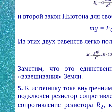
и второй закон Ньютона для св
mg = F
Из этих двух равенств легко по
Заметим, что это единствен
«взвешивания» Земли.
5.
К источнику тока внутренни
подключён резистор сопротив
сопротивление резистора
R
, 
2