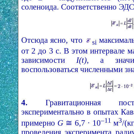
соленоида. Соответственно ЭДС
Отсюда ясно, что
максималь
si
от 2 до 3 с. В этом интервале 
зависимости
I(t)
, а зна
воспользоваться численными зн
4.
Гравитационная постоя
экспериментально в опытах Кав
–11
3
примерно
G
≅ 6,7 · 10
м
/(кг
проведения эксперимента рад