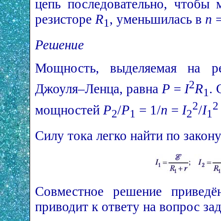
цепь последовательно, чтобы 
резисторе
R
, уменьшилась в
n
=
1
Решение
Мощность, выделяемая на р
2
Джоуля–Ленца, равна
P
=
I
R
.
1
2
2
мощностей
P
/
P
= 1/
n
=
I
/
I
2
1
2
1
Силу тока легко найти по закон
Совместное решение приведё
приводит к ответу на вопрос зад