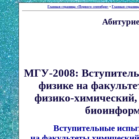
Главная страница «Первого сентября»
•
Главная страниц
Абитури
МГУ-2008: Вступител
физике на факульте
физико-химический,
биоинфор
Вступительные испыт
на факультеты химический