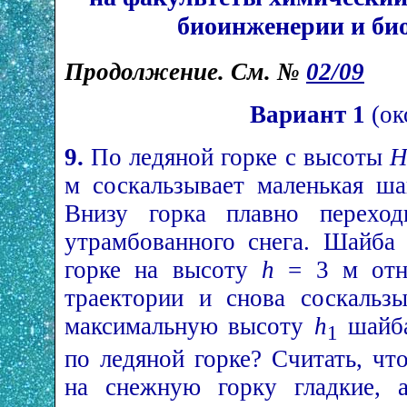
биоинженерии и б
Продолжение. См. №
02/09
Вариант 1
(ок
9.
По ледяной горке с высоты
м соскальзывает маленькая ша
Внизу горка плавно перехо
утрамбованного снега. Шайба
горке на высоту
h
= 3 м отно
траектории и снова соскальз
максимальную высоту
h
шайба
1
по ледяной горке? Считать, чт
на снежную горку гладкие, 