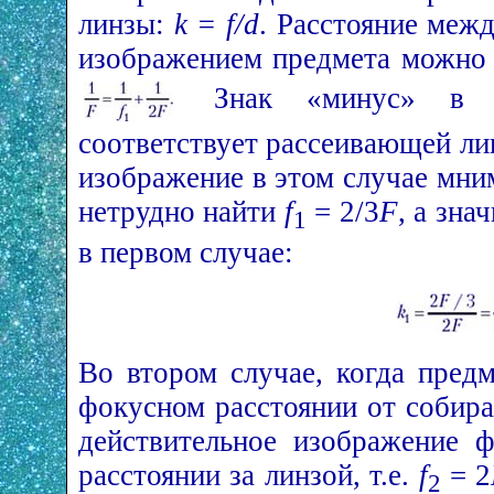
линзы:
k = f/d
. Расстояние меж
изображением предмета можно 
Знак «минус» в л
соответствует рассеивающей линз
изображение в этом случае мни
нетрудно найти
f
= 2/3
F
, а зна
1
в первом случае:
Во втором случае, когда пред
фокусном расстоянии от собир
действительное изображение 
расстоянии за линзой, т.е.
f
= 2
2