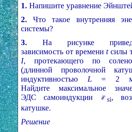
1.
Напишите уравнение Эйнштей
2.
Что такое внутренняя эне
системы?
3.
На рисунке привед
зависимость от времени
t
силы 
I
, протекающего по солено
(длинной проволочной катуш
индуктивностью
L
= 2 мГ
Найдите максимальное значе
ЭДС самоиндукции
, во
si
катушке.
Решение