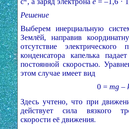
с
, а заряд электрона
e
= –1,6 · 
Решение
Выберем инерциальную систем
Землёй, направив координатн
отсутствие электрического 
конденсатора капелька падае
постоянной скоростью. Уравне
этом случае имеет вид
0 =
mg – 
Здесь учтено, что при движен
действует сила вязкого тре
скорости её движения.