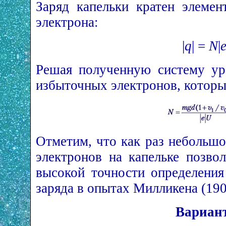
Заряд капельки кратен элемен
электрона:
|
q
| =
N
|
Решая полученную систему ур
избыточных электронов, которые
Отметим, что как раз небольш
электронов на капельке позво
высокой точности определения
заряда в опытах Милликена (19
Вариант