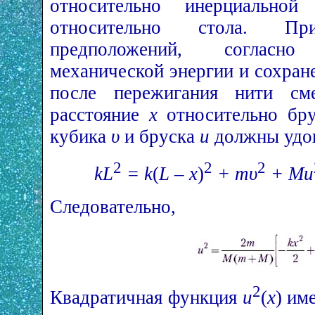
относительно инерциальной
относительно стола. П
предположений, согласн
механической энергии и сохран
после пережигания нити см
расстояние
х
относительно бру
кубика
υ
и бруска
u
должны удов
2
2
2
kL
= k
(
L – x
)
+ mυ
+ Mu
Следовательно,
2
Квадратичная функция
u
(
x
) им