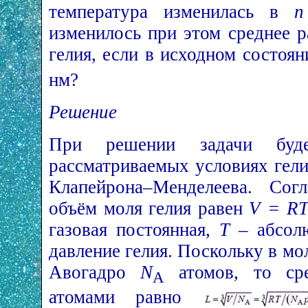
температура изменилась в
n
изменилось при этом среднее 
гелия, если в исходном состоя
нм?
Решение
При решении задачи буд
рассматриваемых условиях гел
Клапейрона–Менделеева. Сог
объём моля гелия равен
V = R
газовая постоянная,
Т
– абсолю
давление гелия. Поскольку в мо
Авогадро
N
атомов, то сре
A
атомами равно