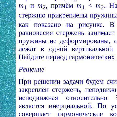
m
и
m
, причём
m
<
m
. Н
1
2
1
2
стержню прикреплены пружины
как показано на рисунке. В
равновесия стержень занимает
пружины не деформированы, а
лежат в одной вертикальной 
Найдите период гармонических 
Решение
При решении задачи будем счит
закреплён стержень, неподвиж
неподвижная относительно 
является инерциальной. По у
совершает гармонические кол