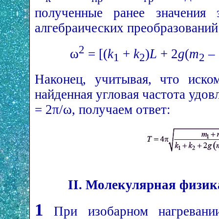
полученные ранее значения 
алгебраических преобразований
2
ω
= [(
k
+
k
)
L
+ 2
g
(
m
–
1
2
2
Наконец, учитывая, что иско
найденная угловая частота уд
= 2π/ω, получаем ответ:
II. Молекулярная физик
1
При изобарном нагревании