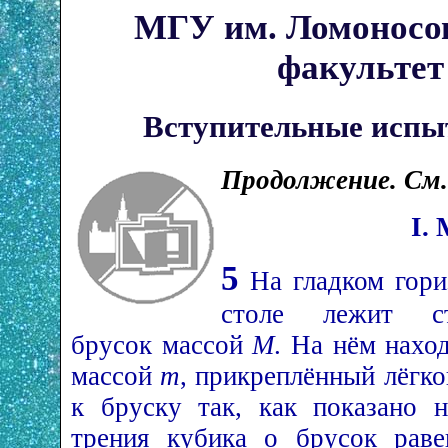
МГУ им. Ломоносов
факультет 
Вступительные испы
Продолжение. См
I.
5
На гладком гори
столе лежит ст
брусок массой
M
. На нём нахо
массой
m
, прикреплённый лёгк
к бруску так, как показано 
трения кубика о брусок рав