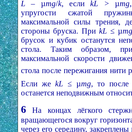
L –
µ
mg
/
k
, если
kL >
µ
mg
упругости сжатой пружи
максимальной силы трения, д
стороны бруска. При
kL ≤
µ
m
брусок и кубик останутся не
стола. Таким образом, 
максимальной скорости движе
стола после пережигания нити 
Если же
kL ≤
µ
mg
, то после
останется неподвижным относите
6
На концах лёгкого стерж
вращающегося вокруг горизонт
через его середину, закреплен