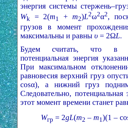
энергия системы стержень–гр
2
2
2
W
= 2(
m
+
m
)
L
ω
α
, пос
k
1
2
грузов в момент прохождени
максимальны и равны
υ
= 2Ω
L
.
Будем считать, что в п
потенциальная энергия указан
При максимальном отклонени
равновесия верхний груз опуст
cosα), а нижний груз подни
Следовательно, потенциальная 
этот момент времени станет рав
W
= 2
gL
(
m
–
m
)(1 – c
гр
2
1