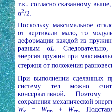
т.к., согласно сказанному выше,
2
α
/2.
Поскольку максимальное откл
от вертикали мало, то модул
деформации каждой из пружин
равным α
L
. Следовательно,
энергия пружин при максималь
стержня от положения равнове
При выполнении сделанных п
систему тел можно счит
консервативной. Поэтому
сохранения механической энерг
W
=
W
+
W
. Подстав
к
пр
гр