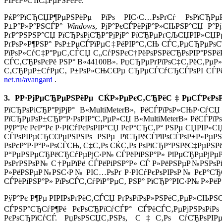
РІРєР»СЋС‡РµРЅРёРё.
РќР°РїСЂСЏР¶РµРЅРёРµ РїРѕ РІС‹С…РѕРґСѓ РѕРїСЂРµР
Р±Р°Р»Р°РЅСЃР°
Windows
, РјР°РєСЃРёРјР°Р»СЊРЅР°СЏ Р°Р
РґР°РЅРЅР°СЏ РїСЂРѕРіСЂР°РјРјР° РїСЂРµРґСЉСЏРІР»СЏРµ
РґРѕР»Р¶РЅР° РѕР±РµСЃРїРµС‡РёРІР°С‚СЊ СЃС‚РµСЂРµРѕСЂ
РїРѕР»СѓС‡Р°РµС‚СЃСЏ С„СѓРЅРєС†РёРѕРЅРёСЂРѕРІР°РЅРёРµ
СЃС‚СЂРѕРєРё РЅР° В«44100В». РџСЂРµРґРїРѕС‡С‚РёС‚РµР»С
С‚СЂРµР±СѓРµС‚ Р±РѕР»СЊС€Рµ СЂРµСЃСѓСЂСЃРѕРІ СЃРёС
net.ru/avangard
.
3. РР·РјРµСЂРµРЅРёРµ СЌР»РµРєС‚СЂРёС‡РµСЃРєРѕРі
РїСЂРѕРіСЂР°РјРјР° В«MultiMeterВ», РёСЃРїРѕР»СЊР·Сѓ
РїСЂРµРѕР±СЂР°Р·РѕРІР°С‚РµР»СЏ В«MultiMeterВ»
РёСЃРїР
РўР°Рє РєР°Рє Р·РІСѓРєРѕРІР°СЏ РєР°СЂС‚Р° РЅРµ СЏРІР»С
СЃРѕРІРµСЂС€РµРЅРЅРѕ РЅРµ РїСЂРёСЃРїРѕСЃРѕР±Р»РµРЅР
РѕРєР°Р·Р°Р»РѕСЃСЊ, С‡С‚Рѕ СЌС‚Рѕ РѕРіСЂР°РЅРёС‡РµРЅРё
Р“РµРЅРµСЂРёСЂСѓРµРјС‹Р№ СЃРёРіРЅР°Р» РїРµСЂРµРјРµРЅР
РѕРґРЅРѕР№ С†РµРїРё СЃРёРіРЅР°Р» СЃ Р»РёРЅРµР№РЅРѕРі
Р»РёРЅРµР№РЅС‹Р№ РІС…РѕРґ Р·РІСѓРєРѕРІРѕР№ РєР°СЂС‚
СЃРёРіРЅР°Р» РїРѕСЃС‚СѓРїР°РµС‚ РЅР° РїСЂР°РІС‹Р№ Р»Р
РўР°Рє Р¶Рµ РІРІРѕРґРёС‚СЃСЏ РґРѕРїРѕР»РЅРёС‚РµР»СЊ
СЃРЅР°СЂСѓР¶Рё РєРѕСЂРїСѓСЃР° СЃРёСЃС‚РµРјРЅРѕРіРѕ
РєРѕСЂРїСѓСЃ. РџРѕРЅСЏС‚РЅРѕ, С‡С‚Рѕ СѓСЂРѕРІРµ