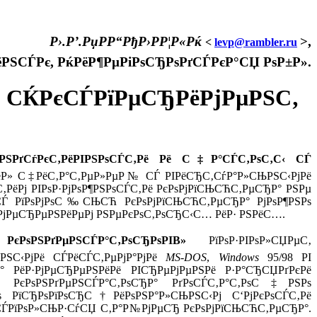
Р›.Р’.РџРР“РђР›РР¦Р«Рќ
>,
<
levp@rambler.ru
РёРЅСЃРє, РќРёР¶РµРіРѕСЂРѕРґСЃРєР°СЏ РѕР±Р».
 СЌРєСЃРїРµСЂРёРјРµРЅС‚
РёРЅРґСѓРєС‚РёРІРЅРѕСЃС‚Рё Рё С‡Р°СЃС‚РѕС‚С‹ СЃ
ёР» С‡РёС‚Р°С‚РµР»РµР№ СЃ РІРёСЂС‚СѓР°Р»СЊРЅС‹РјРё
С‚РёРј РІРѕР·РјРѕР¶РЅРѕСЃС‚Рё РєРѕРјРїСЊСЋС‚РµСЂР° РЅРµ
 СЃ РїРѕРјРѕС‰СЊСЋ РєРѕРјРїСЊСЋС‚РµСЂР° РјРѕР¶РЅРѕ
·РјРµСЂРµРЅРёРµРј РЅРµРєРѕС‚РѕСЂС‹С… РёР· РЅРёС….
 РєРѕРЅРґРµРЅСЃР°С‚РѕСЂРѕРІВ»
РїРѕР·РІРѕР»СЏРµС‚
РЅС‹РјРё СЃРёСЃС‚РµРјР°РјРё
MS-DOS
,
Windows
95/98 РІ
 РёР·РјРµСЂРµРЅРёРё РІСЂРµРјРµРЅРё Р·Р°СЂСЏРґРєРё
Рё РєРѕРЅРґРµРЅСЃР°С‚РѕСЂР° РґРѕСЃС‚Р°С‚РѕС‡РЅРѕ
 РїСЂРѕРїРѕСЂС†РёРѕРЅР°Р»СЊРЅС‹Рј С‘РјРєРѕСЃС‚Рё
РёСЃРїРѕР»СЊР·СѓСЏ С‚Р°Р№РјРµСЂ РєРѕРјРїСЊСЋС‚РµСЂР°.