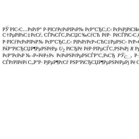
РЎ РІС‹С…РѕРґР° Р·РІСѓРєРѕРІРѕР№ РєР°СЂС‚С‹ РєРѕРјРї
С†РµРїРѕС‡РєСѓ, СЃРѕСЃС‚РѕСЏС‰СѓСЋ РёР· РёСЃРїС‹С‚С
Р·РІСѓРєРѕРІРѕР№ РєР°СЂС‚С‹ РїРѕРґРєР»СЋС‡РµРЅС‹ Рґ
РќР°РїСЂСЏР¶РµРЅРёРµ
U
РїСЂРё РёР·РІРµСЃС‚РЅРѕРј
R
Рµ
2
РєР°РєРѕР№-Р»РёР±Рѕ РєРѕРЅРґРµРЅСЃР°С‚РѕСЂ
РЎ
, Р
С…
СЃРґРІРёРі С„Р°Р· РјРµР¶РґСѓ РЅР°РїСЂСЏР¶РµРЅРёРµРј Рё С