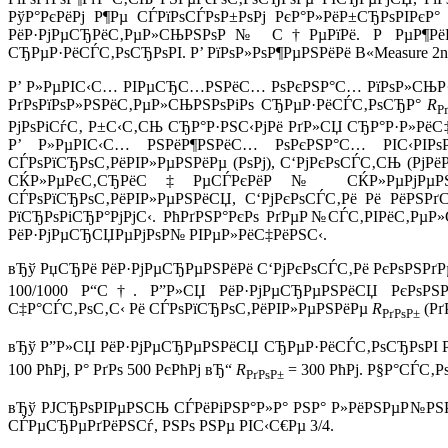
РўР°РєРёРј Р¶Рµ СЃРїРѕСЃРѕР±РѕРј РєР°Р»РёР±СЂРѕРІРєР°
РёР·РјРµСЂРёС‚РµР»СЊРЅРѕР№ С†РµРїРё. Р РµР¶РёРј 
СЂРµР·РёСЃС‚РѕСЂРѕРІ. Р’ РїРѕР»РѕР¶РµРЅРёРё В«Measure
Р’ Р»РµРІС‹С… РІРµСЂС…РЅРёС… РѕРєРЅР°С… РїРѕР»СЊР·Р
РґРѕРїРѕР»РЅРёС‚РµР»СЊРЅРѕРіРѕ СЂРµР·РёСЃС‚РѕСЂР°
R
Р
РјРѕРіСѓС‚ Р±С‹С‚СЊ СЂР°Р·РЅС‹РјРё РґР»СЏ СЂР°Р·Р»РёС
Р’ Р»РµРІС‹С… РЅРёР¶РЅРёС… РѕРєРЅР°С… РІС‹РІ
СЃРѕРїСЂРѕС‚РёРІР»РµРЅРёРµ (РѕРј), С‘РјРєРѕСЃС‚СЊ (Рј
СЌР»РµРєС‚СЂРёС‡РµСЃРєРёР№ СЌР»РµРјРµРЅС‚ Рј
СЃРѕРїСЂРѕС‚РёРІР»РµРЅРёСЏ, С‘РјРєРѕСЃС‚Рё Рё РёРЅ
РїСЂРѕРіСЂР°РјРјС‹. РћРґРЅР°РєРѕ РґРµР№СЃС‚РІРёС‚РµР
РёР·РјРµСЂСЏРµРјРѕР№ РІРµР»РёС‡РёРЅС‹.
вЂў РџСЂРё РёР·РјРµСЂРµРЅРёРё С‘РјРєРѕСЃС‚Рё РєРѕРЅРґ
100/1000 Р“С†. Р”Р»СЏ РёР·РјРµСЂРµРЅРёСЏ РєРѕРЅР
С‡Р°СЃС‚РѕС‚С‹ Рё СЃРѕРїСЂРѕС‚РёРІР»РµРЅРёРµ
R
(РґР
РґРѕР±
вЂў Р”Р»СЏ РёР·РјРµСЂРµРЅРёСЏ СЂРµР·РёСЃС‚РѕСЂРѕРІ РЅР
100 РћРј, Р° РґРѕ 500 РєРћРј вЂ“
R
= 300 РћРј. Р§Р°СЃС‚
РґРѕР±
вЂў РЈСЂРѕРІРµРЅСЊ СЃРёРіРЅР°Р»Р° РЅР° Р»РёРЅРµР№РЅР
СЃРµСЂРµРґРёРЅСѓ, РЅРѕ РЅРµ РІС‹С€Рµ 3/4.