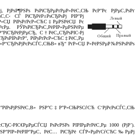
, РјРѕР¶РЅРѕ РѕРїСЂРµРґРµР»РёС‚СЊ РєР°Рє РјРµС‚РѕРґ
‚С‹ СЃ РїСЂРёР±РѕСЂРѕРј РІР°Рј
ґР»СЏ РїРѕРґРєР»СЋС‡РµРЅРёСЏ Рє
Рµ. РЎРѕРїСЂРѕС‚РёРІР»РµРЅРёРµ
Р°РїСЂРёРјРµСЂ, С†РёС„СЂРѕРІС‹Рј
РѕРІРѕРґР°, РїРѕРґРєР»СЋС‡РёС‚Рµ
ё В«Р“СЂРѕРјРєРѕСЃС‚СЊВ» вЂ“ РґР»СЏ Р»РёРЅРµР№РЅРѕРіРѕ
Р·Р°РїРѕРјРЅРёС‚В» РЅР°С‡Р°Р»СЊРЅСѓСЋ С‘РјРєРѕСЃС‚СЊ
ЂС‹РІС€РµРµСЃСЏ РѕРєРЅРѕ РІРІРµРґРёС‚Рµ 1000 (РјР’).
Р°РЅР°РІР»РёРІР°РµС‚ РёС… РїСЂРё СЃР»РµРґСѓСЋС‰РµРј