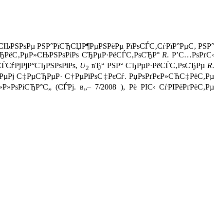
СЊРЅРѕРµ РЅР°РїСЂСЏР¶РµРЅРёРµ РїРѕСЃС‚СѓРїР°РµС‚ РЅР°
СЂРёС‚РµР»СЊРЅРѕРіРѕ СЂРµР·РёСЃС‚РѕСЂР°
R
. Р’С…РѕРґС‹
ЃСѓРјРјР°СЂРЅРѕРіРѕ,
U
вЂ“ РЅР° СЂРµР·РёСЃС‚РѕСЂРµ
R
.
2
µРј С‡РµСЂРµР· С†РµРїРѕС‡РєСѓ. РџРѕРґРєР»СЋС‡РёС‚Рµ
ѕРіСЂР°С„ (СЃРј. в„– 7/2008 ), Рё РІС‹ СѓРІРёРґРёС‚Рµ