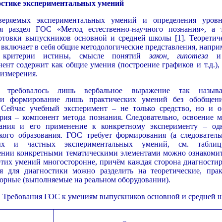
остике экспериментальных умений
веряемых экспериментальных умений и определения уров
ся раздел ГОС «Метод естественно-научного познания», а 
отовки выпускников основной и средней школы [1]. Теоретич
включает в себя общие методологические представления, наприм
к критерии истины, смысле понятий
закон, гипотеза
и 
нт содержит как общие умения (построение графиков и т.д.), 
 измерения.
 требовалось лишь вербальное выражение так назыв
 формирование лишь практических умений без обобщен
 Сейчас учебный эксперимент – не только средство, но и о
ория – компонент метода познания. Следовательно, освоение м
знания и его применение к конкретному эксперименту – од
ого образования. ГОС требует формирования (а следователь
ных и частных экспериментальных умений, см. табли
нии конкретными тематическими элементами можно ознакомит
 этих умений многосторонне, причём каждая сторона диагностир
я для диагностики можно разделить на теоретические, прак
орные (выполняемые на реальном оборудовании).
Требования ГОС к умениям выпускников основной и средней 