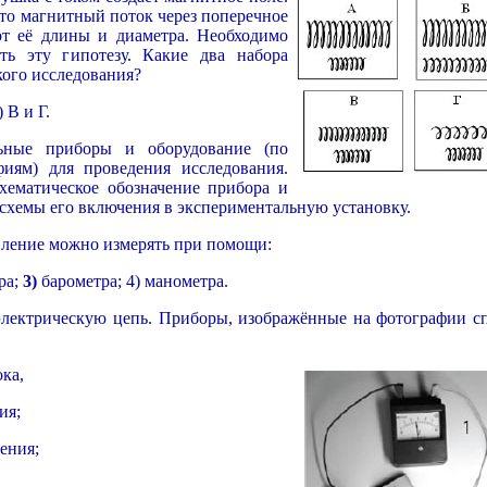
что магнитный поток через поперечное
от её длины и диаметра. Необходимо
ть эту гипотезу. Какие два набора
кого исследования?
) В и Г.
ьные приборы и оборудование (по
иям) для проведения исследования.
схематическое обозначение прибора и
 схемы его включения в экспериментальную установку.
ление можно измерять при помощи:
ра;
3)
барометра; 4) манометра.
лектрическую цепь. Приборы, изображённые на фотографии сп
ка,
ия;
ения;
,