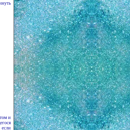
инуть
том и
егося
, если