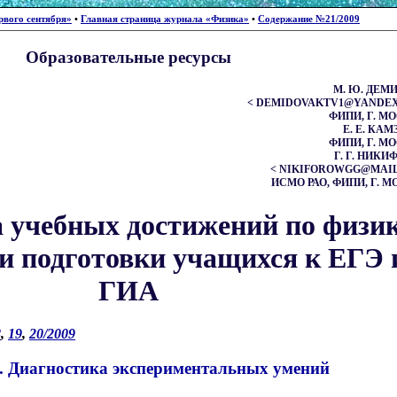
рвого сентября»
•
Главная страница журнала «Физика»
•
Содержание №21/2009
Образовательные ресурсы
М. Ю.
ДЕМИ
< DEMIDOVAKTV1@YANDEX.
ФИПИ, Г. М
Е. Е.
КАМ
ФИПИ, Г. М
Г. Г.
НИКИФ
< NIKIFOROWGG@MAIL.
ИСМО РАО, ФИПИ, Г. 
 учебных достижений по физик
и подготовки учащихся к ЕГЭ 
ГИА
8
,
19
,
20/2009
. Диагностика экспериментальных умений