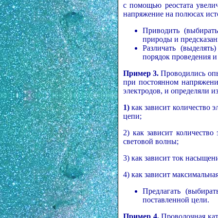
с помощью реостата увели
напряжение на полюсах ист
Приводить (выбират
природы и предсказан
Различать (выделять
порядок проведения и
Пример 3.
Проводились опы
при постоянном напряжени
электродов, и определяли и
1)
как зависит количество э
цепи;
2) как зависит количество
световой волны;
3) как зависит ток насыщен
4) как зависит максимальна
Предлагать (выбира
поставленной цели.
Пример 4.
Проволочная кат