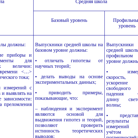
ла
Средняя школа
Базовый уровень
Профильн
уровень
олы должны:
Выпускники средней школы на
Выпускники
базовом уровне должны:
средней школ
кие приборы и
профильном
рументы для
• отличать гипотезы от
уровне должн
их величин:
научных теорий;
 времени <…>
• измеря
• делать выводы на основе
ческого тока;
скорость,
экспериментальных данных;
ускорение
ты измерений с
свободного
• приводить примеры,
 и выявлять на
падения 
показывающие, что:
е зависимости:
длину свет
а преломления
волны;
– наблюдения и эксперимент
являются основой для
• представ
выдвижения гипотез и теорий,
результаты
позволяют проверить
измерени
истинность теоретических
учётом
выводов;
погрешностей;