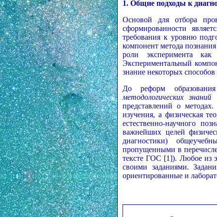
1. Общие подходы к диагн
Основой для отбора про
сформированности являет
требования к уровню подг
компонент метода познания 
роли эксперимента ка
Экспериментальный компоне
знание некоторых способов
До реформ образования
методологических знаний
и
представлений о методах.
изучения, а физическая те
естественно-научного по
важнейших целей физическ
диагностики) общеучеб
пропущенными в перечисле
тексте ГОС [1]). Любое из
своими заданиями. Задани
ориентированные и лаборат