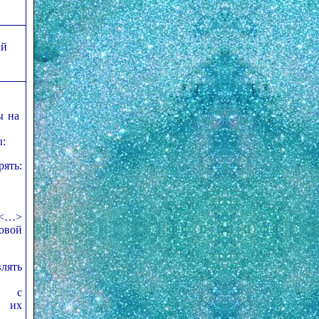
ый
ы на
ы:
ть:
<…>
овой
лять
й с
 их