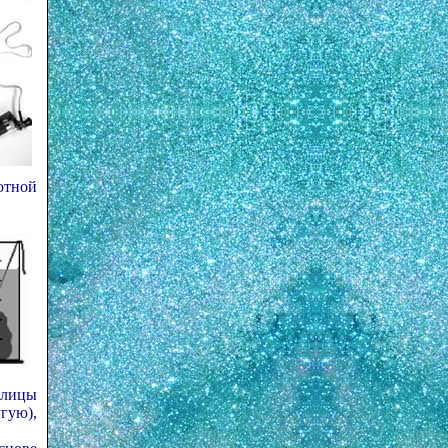
ютной
блицы
гую),