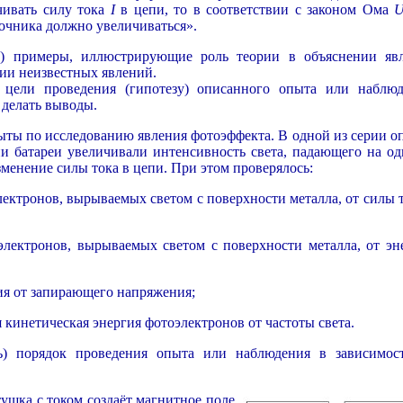
чивать силу тока
I
в цепи, то в соответствии с законом Ома
U
очника должно увеличиваться».
ь) примеры, иллюстрирующие роль теории в объяснении яв
ии неизвестных явлений.
) цели проведения (гипотезу) описанного опыта или наблюд
 делать выводы.
ты по исследованию явления фотоэффекта. В одной из серии о
и батареи увеличивали интенсивность света, падающего на од
зменение силы тока в цепи. При этом проверялось:
лектронов, вырываемых светом с поверхности металла, от силы т
 электронов, вырываемых светом с поверхности металла, от эн
ия от запирающего напряжения;
я кинетическая энергия фотоэлектронов от частоты света.
ть) порядок проведения опыта или наблюдения в зависимос
ушка с током создаёт магнитное поле.