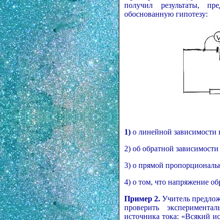
получил результаты, пр
обоснованную гипотезу:
1)
о линейной зависимости 
2) об обратной зависимости
3) о прямой пропорциональ
4) о том, что напряжение о
Пример 2.
Учитель предложи
проверить эксперимента
источника тока: «Всякий и