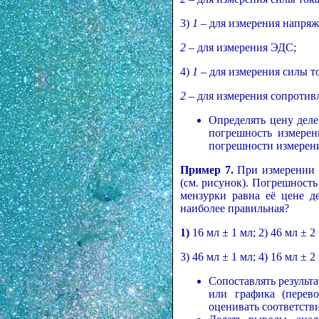
3)
1
– для измерения напряж
2
– для измерения ЭДС;
4)
1
– для измерения силы то
2
– для измерения сопротив
Определять цену дел
погрешность измерен
погрешности измерен
Пример 7.
При измерении о
(см. рисунок). Погрешност
мензурки равна её цене де
наиболее правильная?
1)
16 мл ± 1 мл; 2) 46 мл ± 2
3) 46 мл ± 1 мл; 4) 16 мл ± 2
Сопоставлять результ
или графика (перев
оценивать соответст