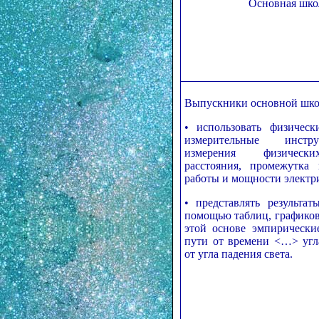
Основная шко
Выпускники основной шк
• использовать физичес
измерительные инст
измерения физическ
расстояния, промежутка
работы и мощности электри
• представлять результа
помощью таблиц, графиков
этой основе эмпирически
пути от времени <…> угл
от угла падения света.