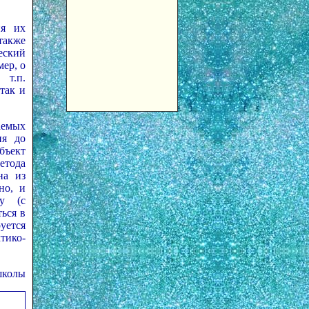
ня их
также
еский
ер, о
т.п.
так и
аемых
ия до
бъект
етода
на из
но, и
цу (с
ься в
уется
тико-
школы