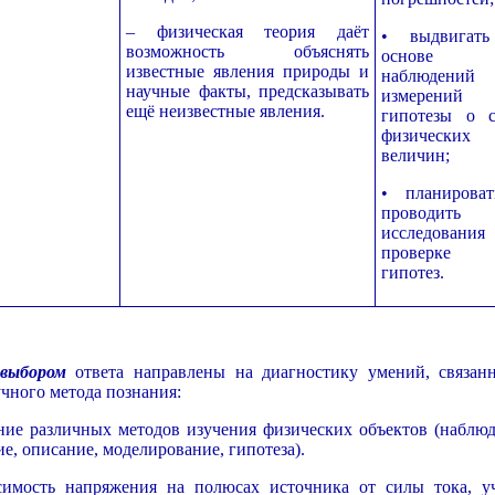
– физическая теория даёт
• выдвигат
возможность объяснять
основе
известные явления природы и
наблюдени
научные факты, предсказывать
измерений
ещё неизвестные явления.
гипотезы о с
физических
величин;
• планирова
проводить
исследовани
проверке 
гипотез.
 выбором
ответа направлены на диагностику умений, связан
чного метода познания:
ние различных методов изучения физических объектов (наблюд
е, описание, моделирование, гипотеза).
имость напряжения на полюсах источника от силы тока, у