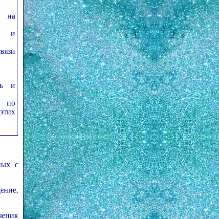
ь на
й и
вязи
ть и
я по
этих
ных с
ение,
ченик