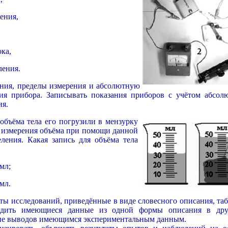
ения,
ка,
ления.
ения, пределы измерения и абсолютную
ия прибора. Записывать показания приборов с учётом абсол
ия.
бъёма тела его погрузили в мензурку
ь измерения объёма при помощи данной
ления. Какая запись для объёма тела
 мл;
 мл.
аты исследований, приведённые в виде словесного описания, та
одить имеющиеся данные из одной формы описания в дру
вие выводов имеющимся экспериментальным данным.