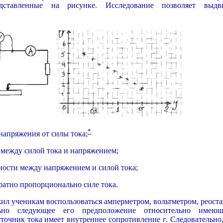
едставленные на рисунке. Исследование позволяет выдв
*
напряжения от силы тока;
 между силой тока и напряжением;
ности между напряжением и силой тока;
братно пропорционально силе тока.
л ученикам воспользоваться амперметром, вольтметром, реоста
льно следующее его предположение относительно имеющ
сточник тока имеет внутреннее сопротивление
r
. Следовательно