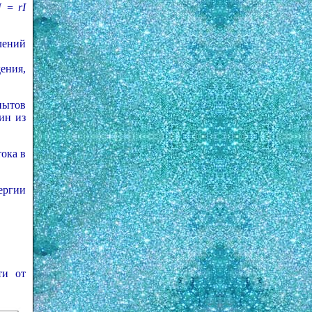
 = rI
лений
ения,
пытов
ин из
ока в
ергии
ти от