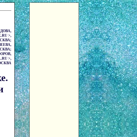
ДОВА
,
RU >,
ОСКВА;
ЗЕЕВА
,
ОСКВА;
ОРОВ
,
RU >,
МОСКВА
е.
и