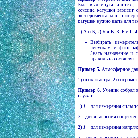
Была выдвинута гипотеза, 
сечение катушки зависит 
экспериментально провери
катушек нужно взять для та
1) А и Б;
2)
Б и В; 3) Б и Г; 4
Выбирать измерител
рисункам и фотограф
Знать назначение и 
правильно составлять
Пример 5.
Атмосферное дав
1) психрометра; 2) гигромет
Пример 6.
Ученик собрал э
служат:
1)
1
– для измерения силы то
2
– для измерения напряжен
2)
1
– для измерения напряж
2
– для измерения силы тока