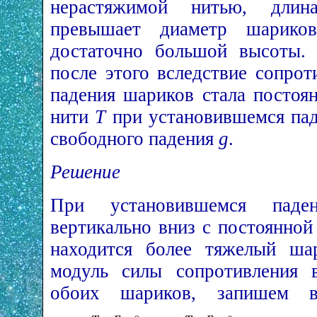
нерастяжимой нитью, длин
превышает диаметр шарико
достаточно большой высоты. 
после этого вследствие сопрот
падения шариков стала постоя
нити
T
при установившемся пад
свободного падения
g
.
Решение
При установившемся паде
вертикально вниз с постоянной
находится более тяжелый ша
модуль силы сопротивления в
обоих шариков, запишем в