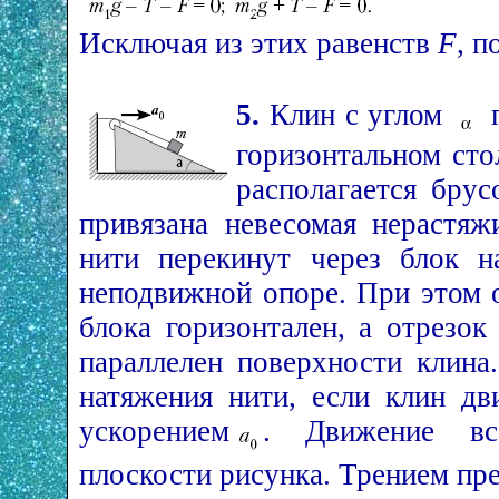
Исключая из этих равенств
F
, п
5.
Клин с углом
п
горизонтальном сто
располагается бру
привязана невесомая нерастяж
нити перекинут через блок н
неподвижной опоре. При этом 
блока горизонтален, а отрезок
параллелен поверхности клин
натяжения нити, если клин дв
ускорением
. Движение вс
плоскости рисунка. Трением пре