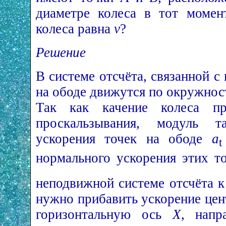
диаметре колеса в тот момент
колеса равна
v
?
Решение
В системе отсчёта, связанной с 
на ободе движутся по окружно
Так как качение колеса пр
проскальзывания, модуль та
ускорения точек на ободе
a
t
нормального ускорения этих т
неподвижной системе отсчёта 
нужно прибавить ускорение цен
горизонтальную ось
X
, напр