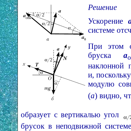
Решение
Ускорение
системе отс
При этом о
бруска
a
о
наклонной 
и, поскольку
модулю сов
(
а
) видно, ч
образует с вертикалью угол
брусок в неподвижной системе