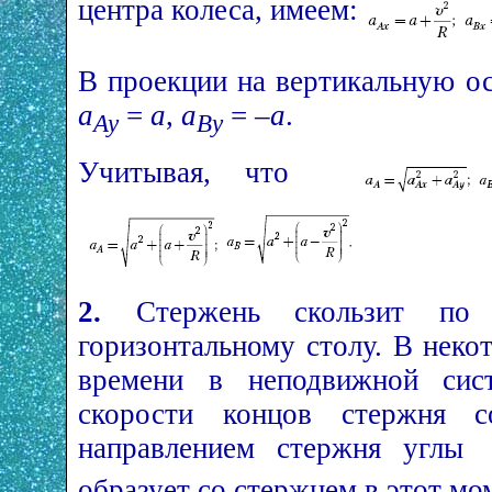
центра колеса, имеем:
В проекции на вертикальную о
a
=
a
,
a
= –
a
.
Ay
By
Учитывая, что
2.
Стержень скользит по
горизонтальному столу.
В неко
времени в неподвижной сист
скорости концов стержня с
направлением стержня углы
образует со стержнем в этот мо