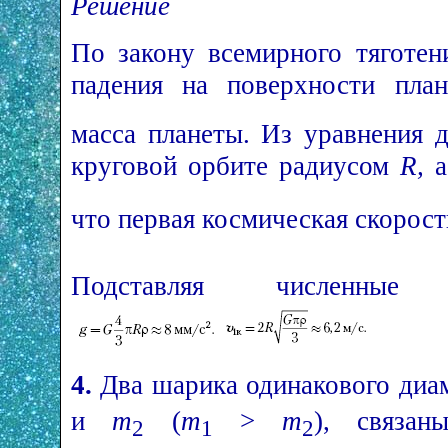
Решение
По закону всемирного тяготен
падения на поверхности пл
масса планеты. Из уравнения 
круговой орбите радиусом
R,
а
что первая космическая скорост
Подставляя численные 
4.
Д
ва шарика одинакового ди
и
m
(
m
>
m
), связа
2
1
2