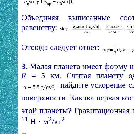
Объединяя выписанные соо
равенству:
Отсюда следует ответ:
3.
Малая планета имеет форму 
R
= 5 км. Считая планету о
найдите ускорение с
поверхности. Какова первая ко
этой планеты? Гравитационная
11
2
2
Н · м
/кг
.