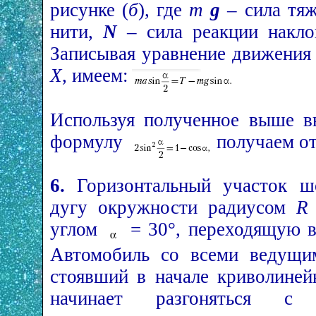
рисунке (
б
), где
m
g
– сила тя
нити,
N
– сила реакции накло
Записывая уравнение движения 
X
, имеем:
Используя полученное выше 
формулу
получаем о
6.
Горизонтальный участок шо
дугу окружности радиусом
R
углом
= 30°, переходящую в
Автомобиль со всеми ведущи
стоявший в начале криволинейн
начинает разгоняться с 