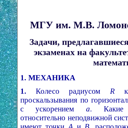
МГУ им. М.В. Ломон
Задачи, предлагавшиес
экзаменах на факульт
математ
1. МЕХАНИКА
1.
Колесо радиусом
R
ка
проскальзывания по горизонтал
с ускорением
a
. Какие 
относительно неподвижной сист
имеют точки
A
и
B
, располож