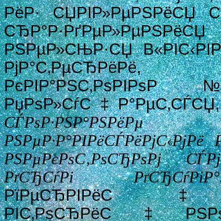
РёР· СЏРІР»РµРЅРёСЏ СЃ
СЂР°Р·РґРµР»РµРЅРёСЏ
РЅРµР»СЊР·СЏ В«РІС‹РІ
РјР°С‚РµСЂРёРё,
РєРІР°РЅС‚РѕРІРѕ
РџРѕР»СѓС‡Р°РµС‚СЃС
СЃРѕР·РЅР°РЅРёР
РЅРµР·Р°РІРёСЃРёРјС‹РјРё 
РЅРµРєРѕС‚РѕСЂРѕРј СЃР
РґСЂСѓРі РґСЂСѓРіР°
РїРµСЂРІРёС‡Р
РІС‚РѕСЂРёС‡РЅРѕС