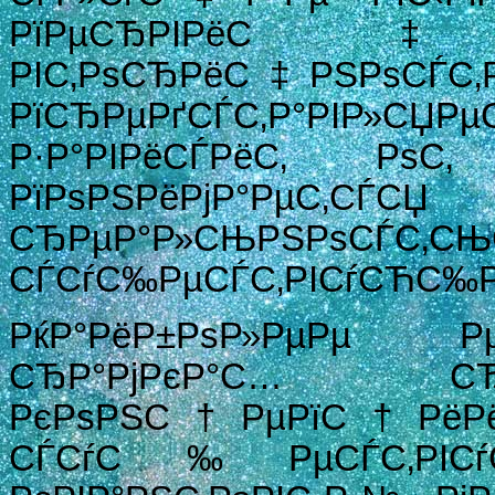
РїРµСЂРІРёС‡Р
РІС‚РѕСЂРёС‡РЅРѕСЃС‚Р
РїСЂРµРґСЃС‚Р°РІР»С
Р·Р°РІРёСЃРёС‚ Р
РїРѕРЅРёРјР°
СЂРµР°Р»СЊРЅРѕСЃС‚СЊС
СЃСѓС‰РµСЃС‚РІСѓСЋС‰Р
РќР°РёР±РѕР»РµРµ Рµ
СЂР°РјРєР°С… СЂ
РєРѕРЅС†РµРїС†РёРё Р
СЃСѓС‰РµСЃС‚РІС