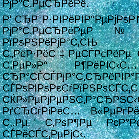
РјР°С‚РµСЂРёРё.
Р’ СЂР°Р·РІРёРІР°РµРјРѕ
РјР°С‚РµСЂРёРµР№ 
РїРѕРЅРёРјР°С‚
С„РёР·РёС‡РµСЃРєРёРµ С
С‚РµР»Р° Р¶РёРІ
СЂР°СЃСЃРјР°С‚СЂ
СЃРѕРІРѕРєСѓРїРЅР
СЌР»РµРјРµРЅС‚Р°СЂ
РґСЂСѓРіРёС… В«РµРґР
С‚.Рµ. С‚РѕР¶Рµ РєР
СЃРёСЃС‚РµРјС‹