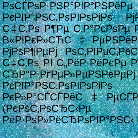
РѕСЃРѕР·РЅР°РІР°РЅРёР
РєРІР°РЅС‚РѕРІРѕРіРѕ Р
С‡С‚Рѕ Р¶Рµ С‚Р°РєРѕРµ Р
В«РІРєР»СЋС‡РµРЅРёРµ
РјРѕР¶РµРј РѕС‚РІРµС‚Рё
С‡С‚Рѕ РІ С„РёР·РёРєРµ 
СЂР°Р·РґРµР»РµРЅ
РєРІР°РЅС‚РѕРІР
РєР»Р°СЃСЃРёС‡РµСЃ
(РєРѕС‚РѕСЂС‹Рµ
РёР·РѕР»РёСЂРѕРІР°РЅС‹ Р