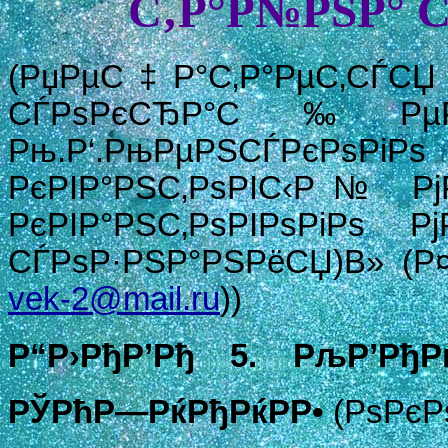
С‚Р°Р№РЅР° 
(РџРµС‡Р°С‚Р°РµС‚СЃС
СЃРѕРєСЂР°С‰РµРЅ
Рњ.Р‘.РњРµРЅСЃРєРѕР
РєРІР°РЅС‚РѕРІС‹Р№ Рј
РєРІР°РЅС‚РѕРІРѕРіР
СЃРѕР·РЅР°РЅРёСЏ)В» (Р¤
vek-2@mail.ru
))
Р“Р›РђР’Рђ 5. РљР’РђР
РЎРћР—РќРђРќРР•
(РѕРєР