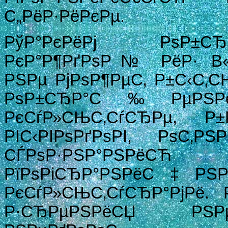
С„РёР·РёРєРµ.
РўР°РєРёРј РѕР±СЂР
РєР°Р¶РґРѕР№ РёР· В«
РЅРµ РјРѕР¶РµС‚ Р±С‹С‚С
РѕР±СЂР°С‰РµРЅР
РєСѓР»СЊС‚СѓСЂРµ, 
РІС‹РІРѕРґРѕРІ, Рѕ
СЃРѕР·РЅР°РЅРёСЋ 
РїРѕРіСЂР°РЅРёС‡РЅРѕ
РєСѓР»СЊС‚СѓСЂР°РјРё
Р·СЂРµРЅРёСЏ РЅРµ