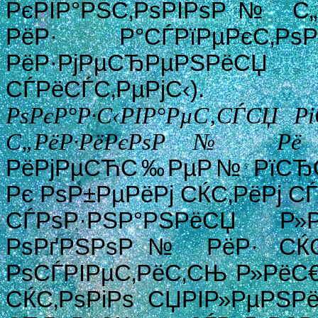
РєРІР°РЅС‚РѕРІРѕР№ С„
РёР· Р°СЃРїРµРєС‚Р
РёР·РјРµСЂРµРЅРё
СЃРёСЃС‚Рµ
РѕРєР°Р·С‹РІР°РµС‚СЃСЏ
С„РёР·РёРєРѕР№ Рё 
РёРјРµСЋС‰РµР№ РїСЂС
Рє РѕР±РµРёРј СЌС‚РёРј С
СЃРѕР·РЅР°РЅРёСЏ Р
РѕРґРЅРѕР№ РёР· СЌС‚
РѕСЃРІРµС‚РёС‚СЊ Р»РёС
СЌС‚РѕРіРѕ СЏРІР»РµРЅ