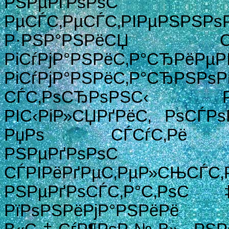
РЅРµРґРѕР
РµСЃС‚РµСЃС‚РІРµР
Р·РЅР°РЅРёСЏ С
РіСѓРјР°РЅРёС‚
РіСѓРјР°РЅРёС‚Р°СЂРЅР
СЃС‚РѕСЂРѕРЅС‹ РµСЃ
РІС‹РіР»СЏРґРёС‚ РѕСЃР
РџРѕ СЃСѓС‚Рё Р
РЅРµРґРѕР
СЃРІРёРґРµС‚РµР
РЅРµРґРѕСЃС‚Р°С‚Рѕ
РїРѕРЅРёРјР°РЅРё