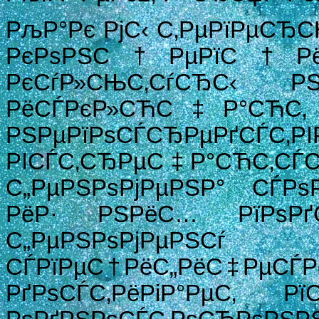
РљР°Рє РјС‹ С‚РµРїРµСЂС
РєРѕРЅС†РµРїС†РёРё 
РєСѓР»СЊС‚СѓСЂС‹ 
РёСЃРєР»СЋС‡Р°СЋС‚ Р
РЅРµРїРѕСЃСЂРµРґСЃС‚РІ
РІСЃС‚СЂРµС‡Р°СЋС‚СЃ
С„РµРЅРѕРјРµРЅР° СЃРѕ
РёР· РЅРёС… РїРѕРґС
С„РµРЅРѕРјРµРЅС
СЃРїРµС†РёС„РёС‡РµСЃРєР
РґРѕСЃС‚РёРіР°РµС‚ 