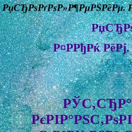
РџСЂРѕРґРѕР»Р¶РµРЅРёРµ. Р
РџСЂР
Р¤РРђРќ РёРј.
РЎС‚СЂР°
РєРІР°РЅС‚РѕРІ