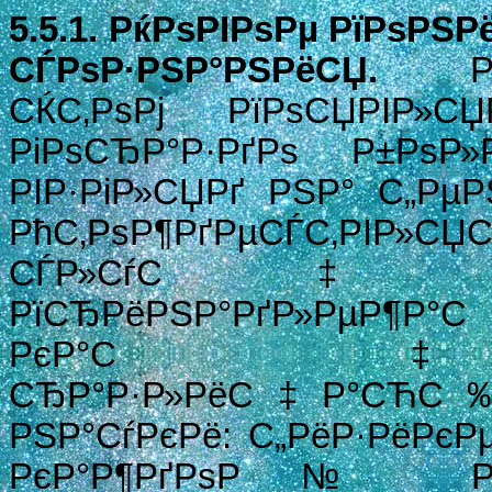
5.5.1. РќРѕРІРѕРµ РїРѕРЅ
СЃРѕР·РЅР°РЅРёСЏ.
СЌС‚РѕРј РїРѕСЏРІР
РіРѕСЂР°Р·РґРѕ Р±Рѕ
РІР·РіР»СЏРґ РЅР° С„Рµ
РћС‚РѕР¶РґРµСЃС‚РІР
СЃР»СѓС‡Р°Рµ
РїСЂРёРЅР°РґР»Р
РєР°С‡РµСЃ
СЂР°Р·Р»РёС‡Р°СЋС‰Р
РЅР°СѓРєРё: С„РёР·РёРєР
РєР°Р¶РґРѕР№ Рё