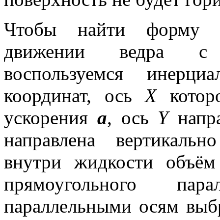
Чтобы найти форму п
движении ведра с 
воспользуемся инерци
координат, ось
Х
которо
ускорения
а
, ось
Y
напра
направлена вертикаль
внутри жидкости объё
прямоугольного пар
параллельными осям выб