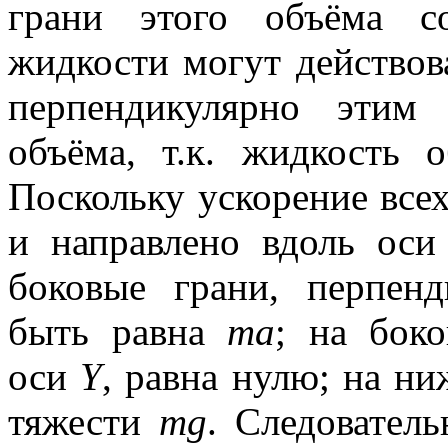
грани этого объёма с
жидкости могут действов
перпендикулярно этим
объёма, т.к. жидкость о
Поскольку ускорение всех
и направлено вдоль ос
боковые грани, перпен
быть равна
ma
; на бок
оси
Y
, равна нулю; на н
тяжести
mg
. Следовател