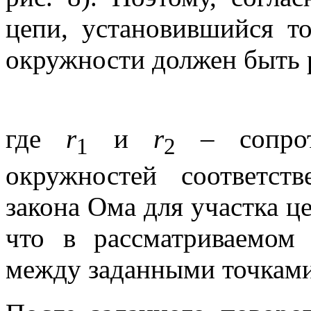
цепи, установившийся т
окружности должен быть 
где
r
и
r
– сопрот
1
2
окружностей соответст
закона Ома для участка ц
что в рассматриваемом 
между заданными точкам