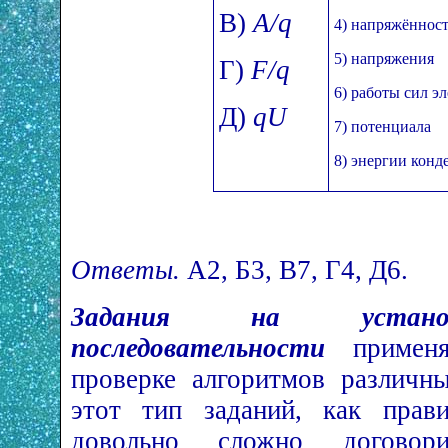
В)
A/q
4) напряжённост
5) напряжения
Г)
F/q
6) работы сил э
Д)
qU
7) потенциала
8) энергии конд
Ответы.
А2, Б3, В7, Г4, Д6.
Задания на установ
последовательности
применя
проверке алгоритмов различн
этот тип заданий, как прави
довольно сложно договор