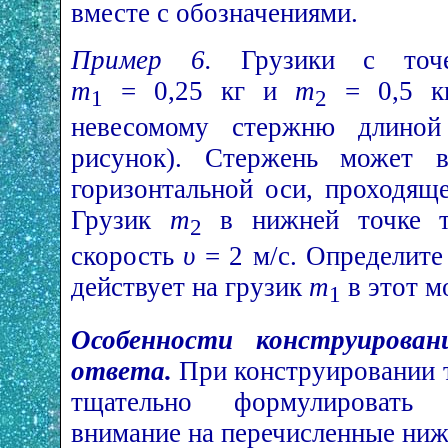
вместе с обозначениями.
Пример 6.
Грузики с точе
m
= 0,25 кг и
m
= 0,5 кг
1
2
невесомому стержню длин
рисунок). Стержень может в
горизонтальной оси, проходящ
Грузик
m
в нижней точке т
2
скорость
υ
= 2 м/с. Определите 
действует на грузик
m
в этот м
1
Особенности конструирова
ответа.
При конструировании 
тщательно формулировать 
внимание на перечисленные ниж