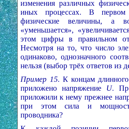
изменения различных физичес
иных процессах. В первом 
физические величины, а в
«уменьшается», «увеличиваетс
этом цифры в правильном отв
Несмотря на то, что число эл
одинаково, однозначного соотв
нельзя (выбор трёх ответов из 
Пример 15.
К концам длинного
приложено напряжение
U
. Пр
приложили к нему прежнее на
при этом сила и мощность
проводника?
К каждой позиции первог