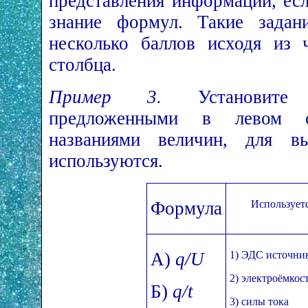
представления информации, есл
знание формул. Такие задан
несколько баллов исходя из 
столбца.
Пример 3.
Установите 
предложенными в левом 
названиями величин, для в
используются.
Формула
Использует
А)
q/U
1) ЭДС источник
2) электроёмкос
Б)
q/t
3) силы тока