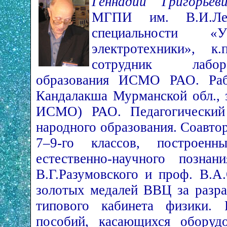
Геннадий Григорье
МГПИ им. В.И.Л
специальности 
электротехники», к
сотрудник лабор
образования ИСМО РАО. Ра
Кандалакша Мурманской обл., 
ИСМО) РАО. Педагогический 
народного образования. Соавто
7–9-го классов, построен
естественно-научного познан
В.Г.Разумовского и проф. В.А
золотых медалей ВВЦ за разра
типового кабинета физики. 
пособий, касающихся оборудо