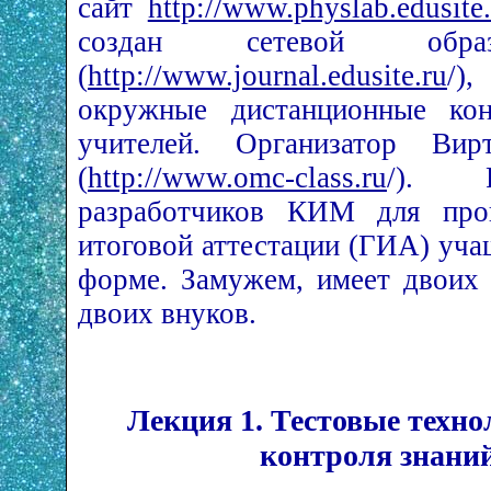
сайт
http://www.physlab.edusite.
создан сетевой образ
(
http://www.journal.edusite.ru
/)
окружные дистанционные ко
учителей. Организатор В
(
http://www.omc-class.ru
/). Р
разработчиков КИМ для пров
итоговой аттестации (ГИА) уча
форме. Замужем, имеет двоих
двоих внуков.
Лекция 1. Тестовые техно
контроля знани