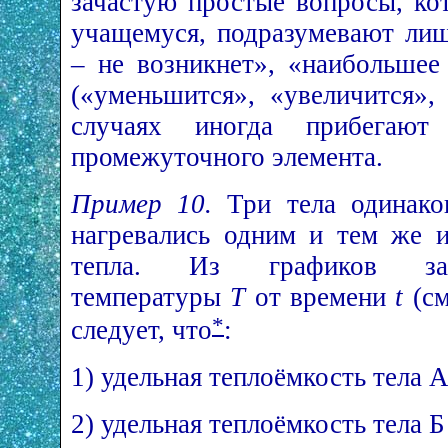
зачастую простые вопросы, ко
учащемуся, подразумевают лиш
– не возникнет», «наибольшее
(«уменьшится», «увеличится»,
случаях иногда прибегают
промежуточного элемента.
Пример 10.
Три тела одинако
нагревались одним и тем же 
тепла. Из графиков зав
температуры
T
от времени
t
(см
*
следует, что
:
1) удельная теплоёмкость тела 
2) удельная теплоёмкость тела 