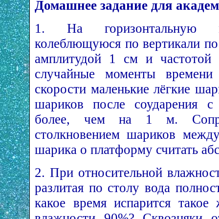
Домашнее задание для акаде
1. На горизонтальную м
колеблющуюся по вертикали по
амплитудой 1 см и частотой
случайные моменты времени 
скорости маленькие лёгкие шар
шариков после соударения с
более, чем на 1 м. Сопр
столкновением шариков между
шарика о платформу считать аб
2. При относительной влажнос
разлитая по столу вода полнос
какое время испарится такое
влажности 90%? Сквозняки от