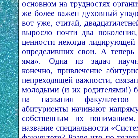
основном на трудностях органи
же более важен духовный упадо
вот уже, считай, двадцатилетн
выросло почти два поколения
ценности некогда лидирующей 
определивших свои. А теперь
яма». Одна из задач научн
конечно, привлечение абитури
непреходящей важности, связа
молодыми (и их родителями!) 
на названия факультетов
абитуриенты начинают напряму
собственным их пониманием
название специальности «Сист
факультете? Разве что по теле