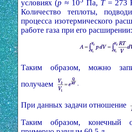
5
условиях (
p
≈ 10
Па,
T
= 273 K
Количество теплоты, подвод
процесса изотермического расш
работе газа при его расширении
Таким образом, можно зап
получаем
При данных задачи отношение
Таким образом, конечный о
примерно равным 60,5 л.