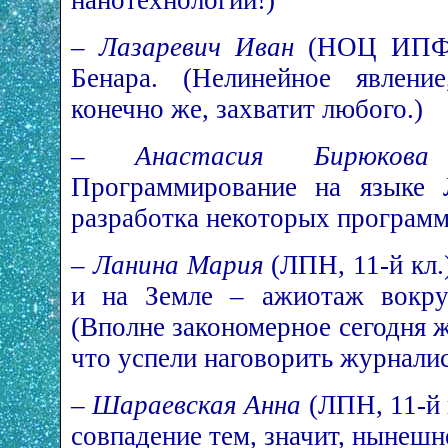
–
Лазаревич Иван
(НОЦ ИПФ Р
Бенара. (Нелинейное явление
конечно же, захватит любого.)
–
Анастасия Бирюкова
Программирование на языке 
разработка некоторых программ
–
Ланина Мария
(ЛПН, 11-й кл.
и на Земле – ажиотаж вокруг
(Вполне закономерное сегодня ж
что успели наговорить журналис
–
Шараевская Анна
(ЛПН, 11-й 
совпадение тем, значит, нынешн