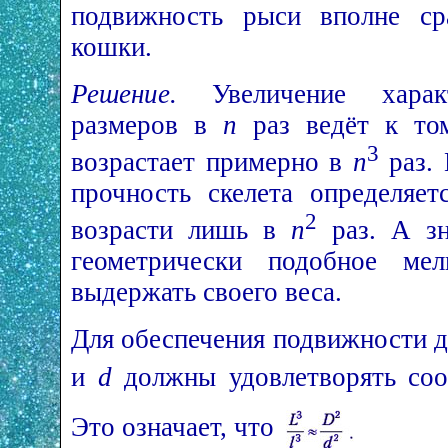
подвижность рыси вполне ср
кошки.
Решение.
Увеличение характ
размеров в
n
раз ведёт к том
3
возрастает примерно в
n
раз.
прочность скелета определяе
2
возрасти лишь в
n
раз. А зн
геометрически подобное ме
выдержать своего веса.
Для обеспечения подвижности д
и
d
должны удовлетворять со
Это означает, что