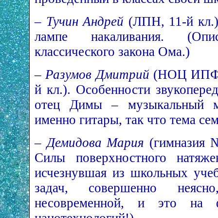
–
Тучин Андрей
(ЛПН, 11-й кл.
лампе накаливания. (Оп
классического закона Ома.)
–
Разумов Дмитрий
(НОЦ ИПФ Р
й кл.). Особенности звукопере
отец Димы – музыкальный ма
именно гитары, так что тема сем
–
Демидова Мария
(гимназия № 
Силы поверхностного натяжен
исчезнувшая из школьных уче
задач, совершенно неяс
несовременной, и это на 
нанотехнологий!)