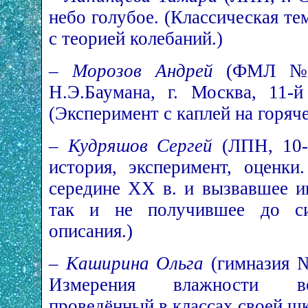
небо голубое. (Классическая тем
с теорией колебаний.)
–
Морозов Андрей
(ФМЛ № 
Н.Э.Баумана, г. Москва, 11-й
(Эксперимент с каплей на горяч
–
Кудряшов Сергей
(ЛПН, 10-й
история, эксперимент, оценки
середине XX в. и вызвавшее и
так и не получившее до си
описания.)
–
Каширина Ольга
(гимназия № 
Измерения влажности воз
проведённый в классах своей ш