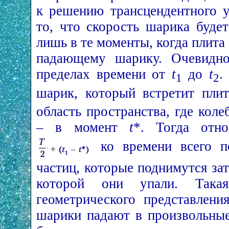
к решению трансцендентного у
то, что скорость шарика будет
лишь в те моменты, когда плита 
падающему шарику. Очевидно
пределах времени от
t
до
t
.
1
2
шарик, который встретит пл
область пространства, где коле
– в момент
t
*. Тогда отн
ко времени всего 
частиц, которые поднимутся за
которой они упали. Така
геометрического представлени
шарики падают в произвольны