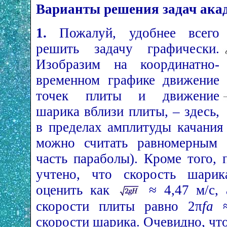
Варианты решения задач ака
1.
Пожалуй, удобнее всего
решить задачу графически.
Изобразим на координатно-
временном графике движение
точек плиты и движение
шарика вблизи плиты, – здесь,
в пределах амплитуды качания
можно считать равномерным (
часть параболы). Кроме того,
учтено, что скорость шари
оценить как
≈ 4,47 м/с, 
скорости плиты равно 2π
fa
≈
скорости шарика. Очевидно, чт