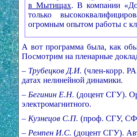
в Мытищах
. В компании «Д
только высококвалифициро
огромным опытом работы с кл
А вот программа была, как об
Посмотрим на пленарные докла
–
Трубецков Д.И.
(член-корр. РА
датах нелинейной динамики.
–
Бегинин Е.Н.
(доцент СГУ). О
электромагнитного.
–
Кузнецов С.П.
(проф. СГУ, СФ
–
Ремпен И.С.
(доцент СГУ). Ав