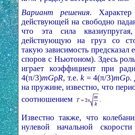
Вариант решения.
Характе
действующей на свободно пада
что эта сила квазиупругая,
действующую на груз со сто
такую зависимость предсказал 
споров с Ньютоном). Здесь рол
играет коэффициент при ра
4(π/3)
mG
ρ
R
, т.е.
k
= 4(π/3)
mG
ρ.
на пружине, известно, что пери
соотношением
Известно также, что колебан
нулевой начальной скорости