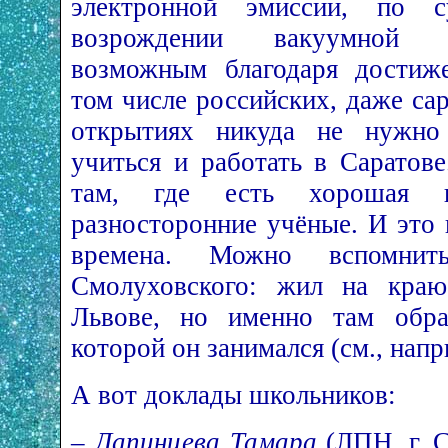
электронной эмиссии, по 
возрождении вакуумной э
возможным благодаря достиже
том числе российских, даже с
открытиях никуда не нужно
учиться и работать в Саратов
там, где есть хорошая ш
разносторонние учёные. И это 
времена. Можно вспомнит
Смолуховского: жил на краю
Львове, но именно там обра
которой он занимался (см., нап
А вот доклады школьников:
–
Лапинцева Тамара
(ЛПН, г. С