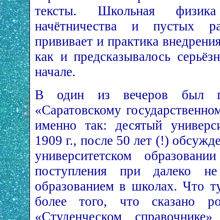
тексты. Школьная физика
начётничества и пустых р
прививает и практика внедрени
как и предсказывалось серьёз
начале.
В один из вечеров был п
«Саратовскому государственном
именно так: десятый универс
1909 г., после 50 лет (!) обсуж
университетском образовани
поступления при далеко н
образованием в школах. Что т
более того, что сказано р
«Студенческом справочнике»