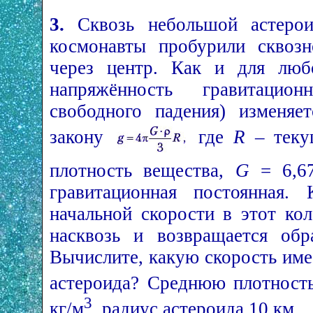
3.
Сквозь небольшой астеро
космонавты пробурили сквозн
через центр. Как и для люб
напряжённость гравитацио
свободного падения) изменяе
закону
где
R
– текущ
плотность вещества,
G
= 6,67
гравитационная постоянная.
начальной скорости в этот кол
насквозь и возвращается обр
Вычислите, какую скорость име
астероида? Среднюю плотность
3
кг/м
, радиус астероида 10 км.