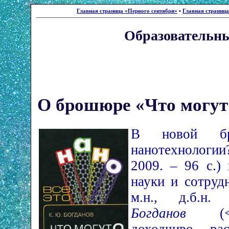
Главная страница «Первого сентября»
•
Главная страниц
Образовательны
О брошюре «Что могут
В новой бр
нанотехнологи
2009. – 96 с.)
науки и сотруд
м.н., д.б.н
Богданов
(