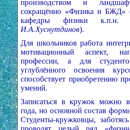
производством и ландшафт
сокращённо «Физика и БЖД» (
кафедры физики к.п.н
И.А.Хуснутдинов
).
Для школьников работа интегр
мотивационный аспект, н
профессии, а для студент
углублённого освоения к
способствует приобретению пр
умений.
Записаться в кружок можно в
года, но основной состав форми
Студенты-кружковцы, заботяс
проводят целый ряд «физич