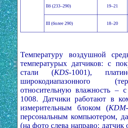
IIб (233–290)
19–21
III (более 290)
18–20
Температуру воздушной сре
температурых датчиков: с по
стали (
KDS
-1001), плати
широкодиапазонного (
относительную влажность – 
1008. Датчики работают в ко
измерительным блоком (
KDМ
персональным компьютером, да
(на фото слева направо: датчик