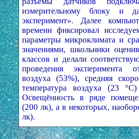
разъёмы датчиков подклю
измерительному блоку и д
эксперимент». Далее компью
времени фиксировал исследуе
параметры микроклимата и ср
значениями, школьники оцени
классов и делали соответств
проведения эксперимента от
воздуха (53%), средняя скоро
температура воздуха (23 °С)
Освещённость в ряде помеще
(200 лк), а в некоторых, наобо
лк).