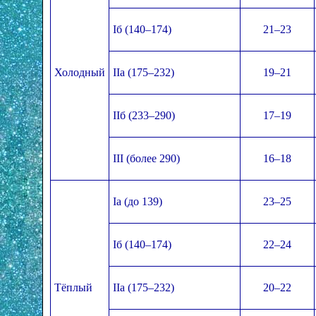
Iб (140–174)
21–23
Холодный
IIа (175–232)
19–21
IIб (233–290)
17–19
III (более 290)
16–18
Iа (до 139)
23–25
Iб (140–174)
22–24
Тёплый
IIа (175–232)
20–22