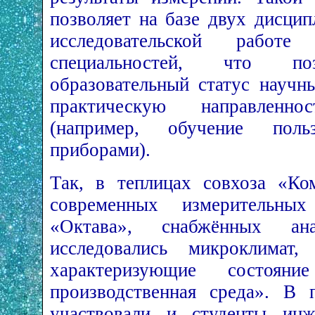
позволяет на базе двух дисцип
исследовательской работе
специальностей, что поз
образовательный статус научн
практическую направленн
(например, обучение поль
приборами).
Так, в теплицах совхоза «К
современных измерительн
«Октава», снабжённых ана
исследовались микроклимат
характеризующие состоян
производственная среда». В 
участвовали и студенты инж