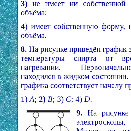
3)
не имеет ни собственной 
объёма;
4) имеет собственную форму, 
объёма.
8.
На рисунке приведён график 
температуры спирта от вр
нагревании. Первоначал
находился в жидком состоянии. 
графика соответствует началу п
1)
А
;
2)
В
; 3)
С
; 4)
D
.
9.
На рисунке 
электроскопы,
Может ли эт