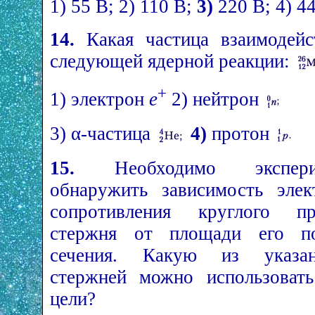
1) 55 В; 2) 110 В;
3)
220 В; 4) 44
14.
Какая частица взаимодейс
следующей ядерной реакции:
+
1) электрон
e
2) нейтрон
3) α-частица
4)
протон
15.
Необходимо эксперим
обнаружить зависимость элек
сопротивления круглого пр
стержня от площади его по
сечения. Какую из указа
стержней можно использовать
цели?