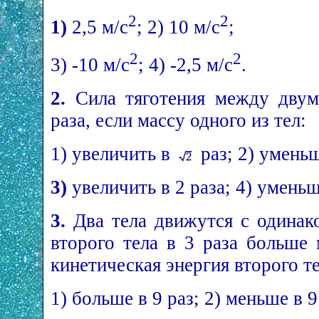
2
2
1)
2,5 м/с
; 2) 10 м/с
;
2
2
3) -10 м/с
; 4) -2,5 м/с
.
2.
Сила тяготения между двум
раза, если массу одного из тел:
1) увеличить в
раз; 2) умень
3)
увеличить в 2 раза; 4) уменьш
3.
Два тела движутся с одинак
второго тела в 3 раза больше
кинетическая энергия второго те
1) больше в 9 раз; 2) меньше в 9