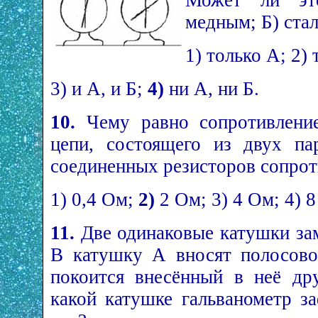
медным; Б) ста
1) только А; 2) 
3) и А, и Б;
4)
ни А, ни Б.
10.
Чему равно сопротивление
цепи, состоящего из двух па
соединенных резисторов сопро
1) 0,4 Ом;
2)
2 Ом; 3) 4 Ом; 4) 8
11.
Две одинаковые катушки зам
В катушку А вносят полосово
покоится внесённый в неё др
какой катушке гальванометр з