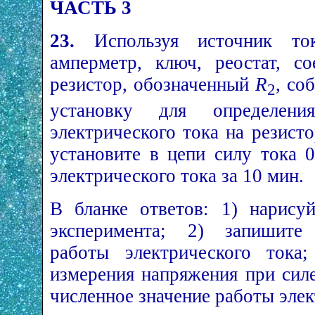
ЧАСТЬ 3
23.
Используя источник ток
амперметр, ключ, реостат, с
резистор, обозначенный
R
, со
2
установку для определени
электрического тока на резист
установите в цепи силу тока 
электрического тока за 10 мин.
В бланке ответов: 1) нарису
эксперимента; 2) запишит
работы электрического тока;
измерения напряжения при силе
численное значение работы элек