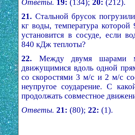
Ответы.
19:
(134);
20:
(212).
21.
Стальной брусок погрузили
кг воды, температура которой 
установится в сосуде, если в
840 кДж теплоты?
22.
Между двумя шарами м
движущимися вдоль одной прям
со скоростями 3 м/с и 2 м/с с
неупругое соударение. С как
продолжать совместное движени
Ответы.
21:
(80);
22:
(1).