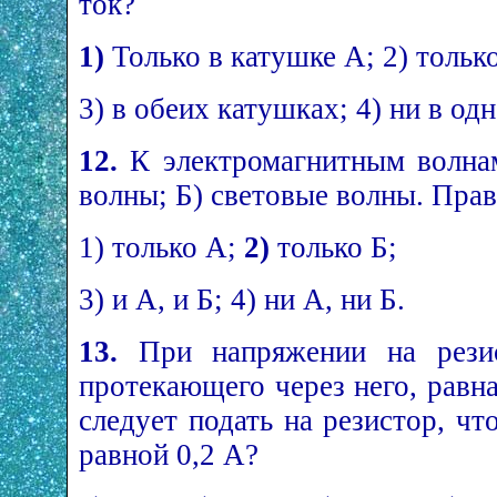
ток?
1)
Только в катушке А; 2) только
3) в обеих катушках; 4) ни в од
12.
К электромагнитным волнам
волны; Б) световые волны. Прав
1) только А;
2)
только Б;
3) и А, и Б; 4) ни А, ни Б.
13.
При напряжении на резис
протекающего через него, равн
следует подать на резистор, чт
равной 0,2 А?