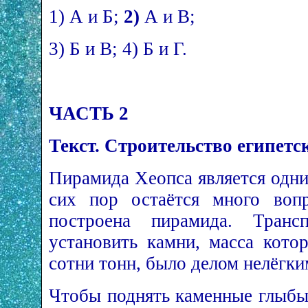
1) А и Б;
2)
А и В;
3) Б и В; 4) Б и Г.
ЧАСТЬ 2
Текст. Строительство египет
Пирамида Хеопса является одни
сих пор остаётся много воп
построена пирамида. Трансп
установить камни, масса кото
сотни тонн, было делом нелёгки
Чтобы поднять каменные глыбы