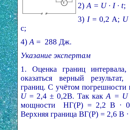
2)
А = U · I · t
;
3)
I
= 0,2 А;
U
с;
4)
А
= 288 Дж.
Указание экспертам
1. Оценка границ интервала,
оказаться верный результат,
границ. С учётом погрешности
U
= 2,4 ± 0,2В. Так как
А = U ·
мощности НГ(Р) = 2,2 В · 0
Верхняя граница ВГ(Р) = 2,6 В ·