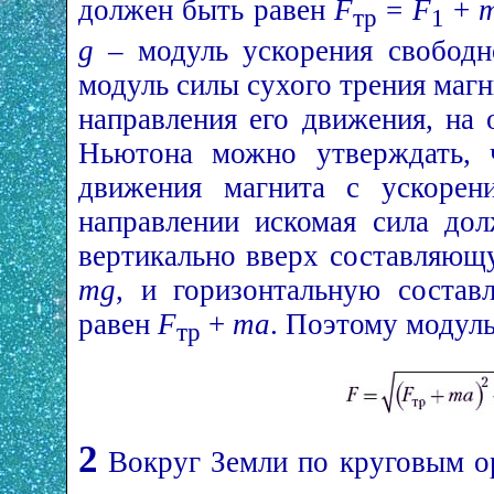
должен быть равен
F
=
F
+
тр
1
g
– модуль ускорения свободно
модуль силы сухого трения магни
направления его движения, на 
Ньютона можно утверждать, ч
движения магнита с ускоре
направлении искомая сила до
вертикально вверх составляющ
mg
, и горизонтальную соста
равен
F
+
ma
. Поэтому модуль
тр
2
Вокруг Земли по круговым о