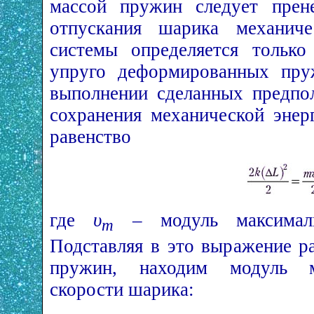
массой пружин следует прен
отпускания шарика механиче
системы определяется только
упруго деформированных пруж
выполнении сделанных предпол
сохранения механической энер
равенство
где
υ
– модуль максималь
m
Подставляя в это выражение р
пружин, находим модуль м
скорости шарика: