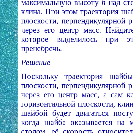
максимальную высоту
h
над ст
клина. При этом траектория ша
плоскости, перпендикулярной 
через его центр масс. Найди
которое выделилось при э
пренебречь.
Решение
Поскольку траектория шайбы
плоскости, перпендикулярной 
через его центр масс, а сам к
горизонтальной плоскости, клин
шайбой будет двигаться посту
когда шайба оказывается на 
столом, её скорость относите