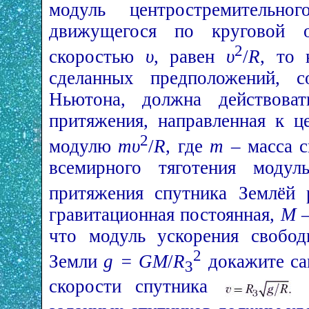
модуль центростремительног
движущегося по круговой 
2
скоростью
υ
, равен
υ
/
R
, то 
сделанных предположений, с
Ньютона, должна действоват
притяжения, направленная к ц
2
модулю
mυ
/
R
, где
m
– масса с
всемирного тяготения модул
притяжения спутника Землёй
гравитационная постоянная,
М
–
что модуль ускорения свобод
2
Земли
g = GM
/
R
докажите са
3
скорости спутника
С