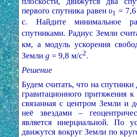
плоскости, движутся два спу
первого спутника равен
υ
= 7,6
1
с. Найдите минимальное р
спутниками. Радиус Земли счи
км, а модуль ускорения свобо
2
Земли
g
= 9,8 м/с
.
Решение
Будем считать, что на спутники
гравитационного притяжения к 
связанная с центром Земли и 
неё звездами – геоцентричес
является инерциальной. По у
движутся вокруг Земли по кру