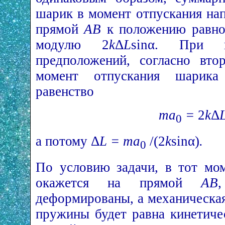
шарик в момент отпускания на
прямой
АВ
к положению равно
модулю 2
k
Δ
L
sinα. При в
предположений, согласно вто
момент отпускания шарик
равенство
mа
=
2
k
Δ
0
а потому Δ
L = mа
/(2
k
sinα)
.
0
По условию задачи, в тот мом
окажется на прямой
АВ
деформированы, а механическа
пружины будет равна кинетичес