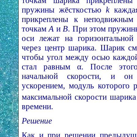
точкам шарика прикреплены 
пружины жёсткостью
k
каждая
прикреплены к неподвижным 
точкам
А
и
В
. При этом пружин
оси лежат на горизонтально
через центр шарика. Шарик см
чтобы угол между осью каждо
стал равным α. После этог
начальной скорости, и он
ускорением, модуль которого 
максимальной скорости шарик
времени.
Решение
Как и при решении предыдуще