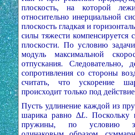
плоскость, на которой леж
относительно инерциальной си
плоскость гладкая и горизонталь
силы тяжести компенсируется 
плоскости. По условию задачи
модуль максимальной скор
отпускания. Следовательно, 
сопротивления со стороны воз
считать, что ускорение ша
происходит только под действи
Пусть удлинение каждой из пр
шарика равно Δ
L
. Поскольку
пружины, по условию за
одинаковым образом, суммарн