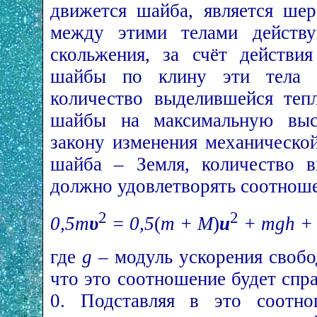
движется шайба, является шер
между этими телами действу
скольжения, за счёт действи
шайбы по клину эти тела н
количество выделившейся теп
шайбы на максимальную вы
закону изменения механическо
шайба – Земля, количество 
должно удовлетворять соотнош
2
2
0,5m
υ
= 0,5
(
m + M
)
u
+ mgh +
где
g
– модуль ускорения свобо
что это соотношение будет спр
0. Подставляя в это соотно