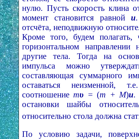
нулю. Пусть скорость клина о
момент становится равной
u
отсчёта, неподвижную относите
Кроме того, будем полагать,
горизонтальном направлении 
другие тела. Тогда на основ
импульса можно утверждат
составляющая суммарного им
оставаться неизменной, т.
соотношение
m
υ
=
(
m + M
)
u
.
остановки шайбы относител
относительно стола должна ста
По условию задачи, поверхн