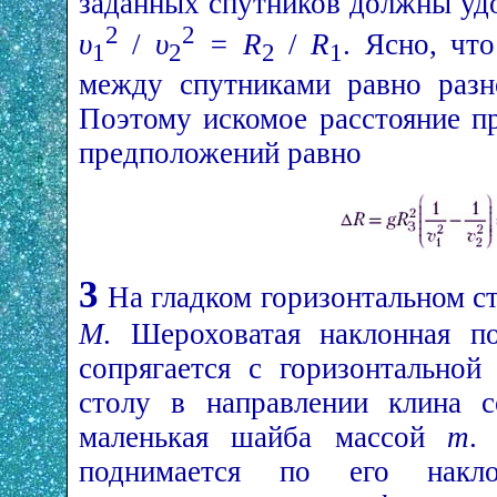
заданных спутников должны уд
2
2
υ
/
υ
= R
/
R
. Ясно, чт
1
2
2
1
между спутниками равно разн
Поэтому искомое расстояние п
предположений равно
3
На гладком горизонтальном ст
M
. Шероховатая наклонная п
сопрягается с горизонтальной
столу в направлении клина 
маленькая шайба массой
m
.
поднимается по его накл