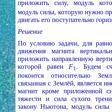
приложить силу, модуль ко
модуль силы, которую нужно пр
двигать его поступательно гори
Решение
По условию задачи, для равно
движения магнита вертикал
приложить направленную верти
которой равен
F
. Будем сч
1
покоится относительно Земл
связанная с Землёй, является и
магнит кроме приложенной с
тяжести и сила сухого трени
закону Ньютона, модуль силы 