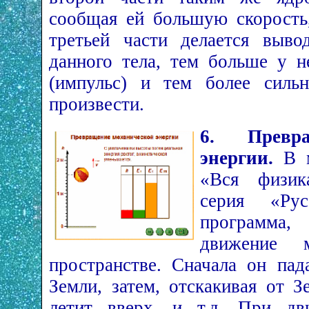
сообщая ей большую скорость,
третьей части делается выво
данного тела, тем больше у н
(импульс) и тем более силь
произвести.
6. Превра
энергии.
В м
«Вся физик
серия «Русс
программ
движение 
пространстве. Сначала он пад
Земли, затем, отскакивая от З
летит вверх, и т.д. При дв