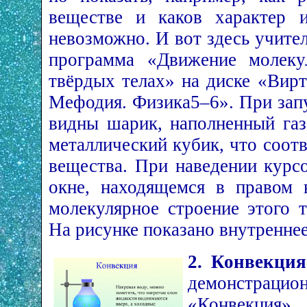
веществе и каков характер 
невозможно. И вот здесь учит
программа «Движение молеку
твёрдых телах» на диске «Вир
Мефодия. Физика­5–6». При зап
видны шарик, наполненный газ
металлический кубик, что соот
вещества. При наведении курсо
окне, находящемся в правом в
молекулярное строение этого 
На рисунке показано внутренне
2. Конвекци
демонстра
«Конвекция»