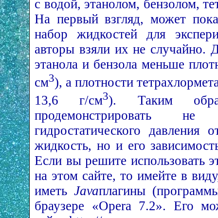
с водой, этанолом, бензолом, т
На первый взгляд, может пока
набор жидкостей для экспери
авторы взяли их не случайно. 
этанола и бензола меньше плотн
3
см
), а плотности тетра­хлормет
3
13,6 г/см
). Таким обра
продемонстрировать не 
гидростатического давления 
жидкость, но и его зависимост
Если вы решите использовать э
на этом сайте, то имейте в вид
иметь
Java
­плагины (программ
браузере «Opera 7.2». Его мо