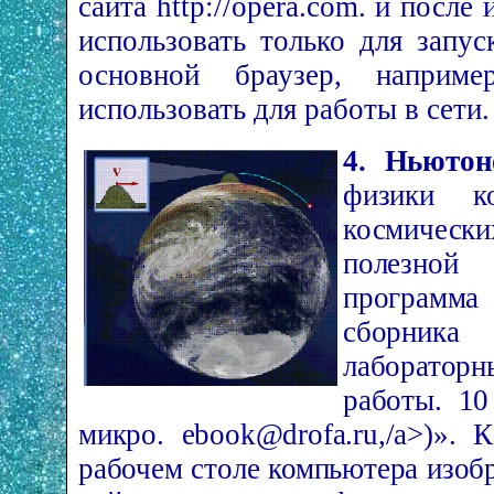
сайта http://opera.com. и после
использовать только для запу
основной браузер, например
использовать для работы в сети.
4. Ньютон
физики к
космическ
полезно
программа
сборни
лаборатор
работы. 10
микро.
e­book@drofa.ru,/a>)».
рабочем столе компьютера изобр