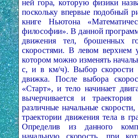
ней гора, которую физики наз
поскольку впервые подобный р
книге Ньютона «Математичес
философии». В данной програм
движения тел, бро­шенных г
скоростями. В левом верхнем 
котором можно изменять начальн
с, и в км/ч). Выбор скорости
движка. После выбора скоро
«Старт», и тело начинает двиг
вычерчивается и траектория
различные начальные скорости,
траектории движения тела в гр
Определив из данного компь
начальную скорость, при ко