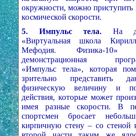
окружности, можно приступить
космической скорости.
5. Импульс тела.
На ди
«Виртуальная школа Кирил
Мефодия. Физика-­10» 
демонстрационная прогр
«Импульс тела», которая по
зрительно представить да
физическую величину и по
действия, которые может произ
имея разные скорости. В п
спортсмен бросает небол
кирпичную стену – со стеной 
второй части таким же ядр