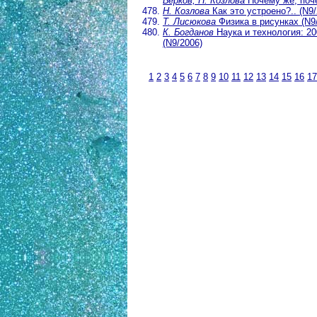
Берков, Н. Козлова
Почему же, поче
Н. Козлова
Как это устроено?.. (N9/
Т. Лисюкова
Физика в рисунках (N9
К. Богданов
Наука и технология: 20
(N9/2006)
1
2
3
4
5
6
7
8
9
10
11
12
13
14
15
16
17