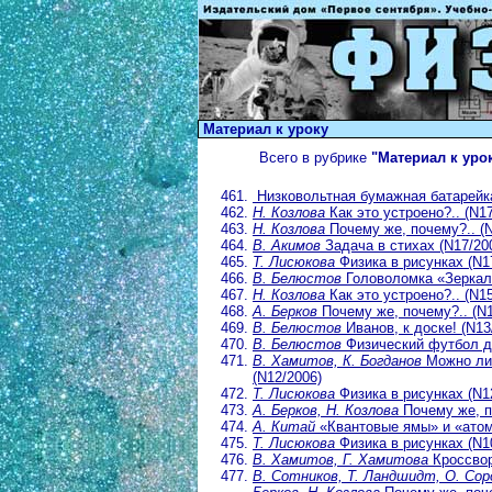
Материал к уроку
Всего в рубрике
"Материал к уро
Низковольтная бумажная батарейка
Н. Козлова
Как это устроено?.. (N17
Н. Козлова
Почему же, почему?.. (N
В. Акимов
Задача в стихах (N17/20
Т. Лисюкова
Физика в рисунках (N1
В. Белюстов
Головоломка «Зеркало
Н. Козлова
Как это устроено?.. (N15
А. Берков
Почему же, почему?.. (N1
В. Белюстов
Иванов, к доске! (N13
В. Белюстов
Физический футбол дл
В. Хамитов, К. Богданов
Можно ли
(N12/2006)
Т. Лисюкова
Физика в рисунках (N1
А. Берков, Н. Козлова
Почему же, п
А. Китай
«Квантовые ямы» и «атом
Т. Лисюкова
Физика в рисунках (N1
В. Хамитов, Г. Хамитова
Кроссвор
В. Сотников, Т. Ландшидт, О. Соро