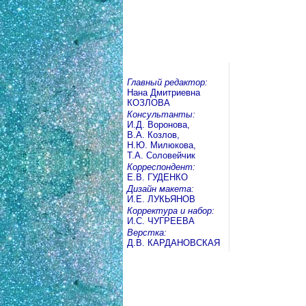
Главный редактор:
Нана Дмитриевна
КОЗЛОВА
Консультанты:
И.Д. Воронова,
В.А. Козлов,
Н.Ю. Милюкова,
Т.А. Соловейчик
Корреспондент:
Е.В. ГУДЕНКО
Дизайн макета:
И.Е. ЛУКЬЯНОВ
Корректура и набор:
И.С. ЧУГРЕЕВА
Верстка:
Д.В. КАРДАНОВСКАЯ