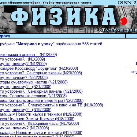
уроку
 рубрике
"Материал к уроку"
опубликовано 558 статей
ительского архива... (N1/2009)
то устроено?.. (N1/2009)
у же, почему? (N1/2009)
номарёв
Кроссворд "Эрудитам" (N23/2008)
© "
то устроено?..Сенсорные экраны (N23/2008)
у же почему? (N23/2008)
торы субатомных частиц (N21/2008)
у же, почему?.. (N21/2008)
то устроено?.. Сенсорная панель (N21/2008)
дшун
Солнечные серпики (N21/2008)
кина
Контроль знаний в виде игры (N20/2008)
то устроено?.. Спецэффекты в кино и на ТВ (N19/2008)
у же, почему?.. (N19/2008)
галицын
Новости науки и техники (N19/2008)
язев
Человек–Земля–Космос (N18/2008)
то устроено?.. Кварцевые часы (N17/2008)
у же, почему? (N17/2008)
галицын
Новости науки и техники (N17/2008)