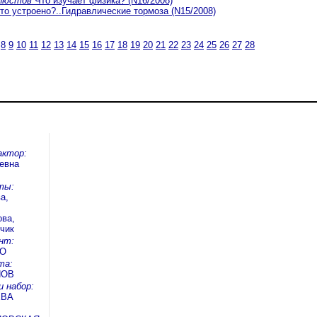
елюстов
Что изучает физика? (N16/2008)
то устроено?..Гидравлические тормоза (N15/2008)
8
9
10
11
12
13
14
15
16
17
18
19
20
21
22
23
24
25
26
27
28
актор:
евна
ты:
а,
ва,
чик
нт:
КО
та:
НОВ
и набор:
ЕВА