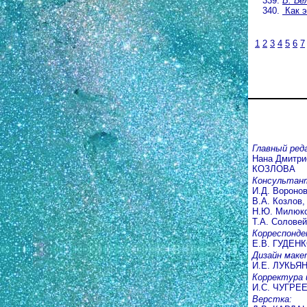
В. Б
Как э
1
2
3
4
5
6
7
Главный ред
Нана Дмитри
КОЗЛОВА
Консультан
И.Д. Воронов
В.А. Козлов,
Н.Ю. Милюко
Т.А. Соловей
Корреспонде
Е.В. ГУДЕН
Дизайн маке
И.Е. ЛУКЬЯ
Корректура 
И.С. ЧУГРЕ
Верстка: