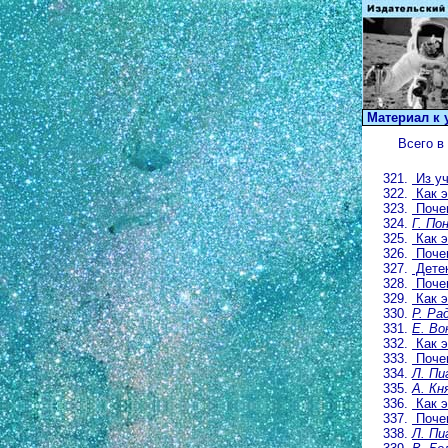
Материал к 
Всего в
Из уч
Как э
Почем
Г. По
Как э
Почем
Детек
Почем
Как э
Р. Ра
Е. Во
Как э
Почем
Л. Пи
А. Кн
Как э
Почем
Л. Пи