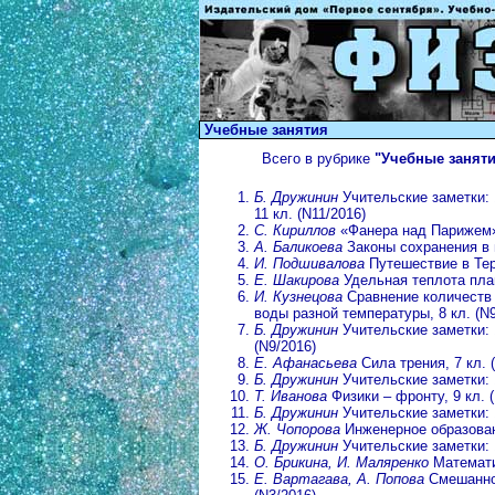
Учебные занятия
Всего в рубрике
"Учебные занят
Б. Дружинин
Учительские заметки: 
11 кл. (N11/2016)
С. Кириллов
«Фанера над Парижем»
А. Баликоева
Законы сохранения в м
И. Подшивалова
Путешествие в Тер
Е. Шакирова
Удельная теплота плав
И. Кузнецова
Сравнение количеств
воды разной температуры, 8 кл. (N9
Б. Дружинин
Учительские заметки: 
(N9/2016)
Е. Афанасьева
Сила трения, 7 кл. 
Б. Дружинин
Учительские заметки: 
Т. Иванова
Физики – фронту, 9 кл. 
Б. Дружинин
Учительские заметки: 
Ж. Чопорова
Инженерное образовани
Б. Дружинин
Учительские заметки: 
О. Брикина, И. Маляренко
Математик
Е. Вартагава, А. Попова
Смешанно