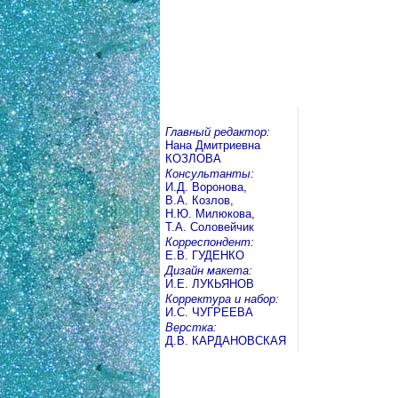
Главный редактор:
Нана Дмитриевна
КОЗЛОВА
Консультанты:
И.Д. Воронова,
В.А. Козлов,
Н.Ю. Милюкова,
Т.А. Соловейчик
Корреспондент:
Е.В. ГУДЕНКО
Дизайн макета:
И.Е. ЛУКЬЯНОВ
Корректура и набор:
И.С. ЧУГРЕЕВА
Верстка:
Д.В. КАРДАНОВСКАЯ