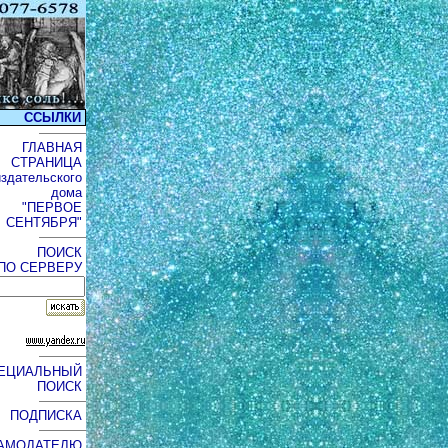
ССЫЛКИ
ГЛАВНАЯ
СТРАНИЦА
издательского
дома
"ПЕРВОЕ
СЕНТЯБРЯ"
ПОИСК
ПО СЕРВЕРУ
ЕЦИАЛЬНЫЙ
ПОИСК
ПОДПИСКА
АМОДАТЕЛЮ