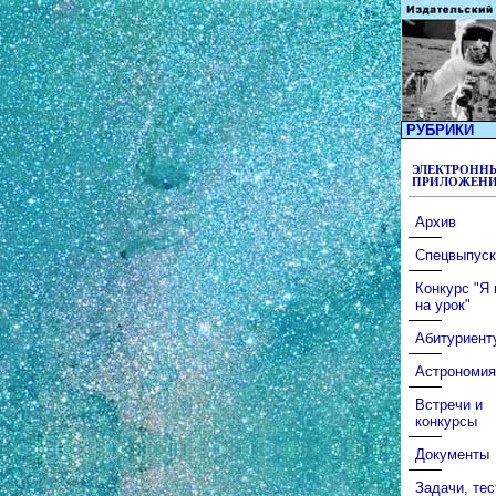
РУБРИКИ
ЭЛЕКТРОНН
ПРИЛОЖЕН
Архив
Спецвыпуск
Конкурс "Я
на урок"
Абитуриент
Астрономия
Встречи и
конкурсы
Документы
Задачи, те