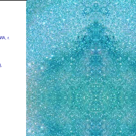
ИА, г.
),