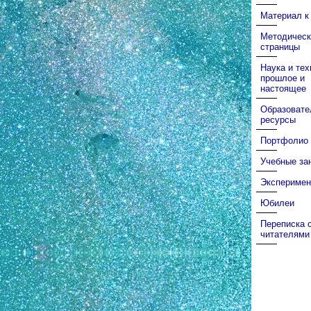
Материал к
Методическ
страницы
Наука и тех
прошлое и
настоящее
Образовате
ресурсы
Портфолио
Учебные за
Эксперимен
Юбилеи
Переписка 
читателями