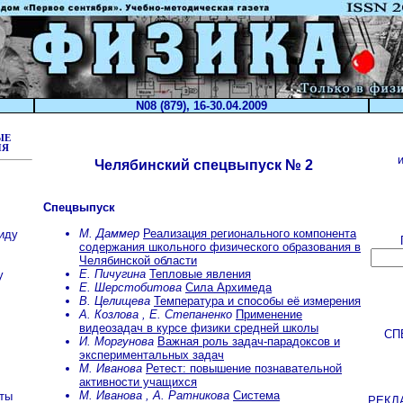
N08 (879), 16-30.04.2009
ЫЕ
ИЯ
Челябинский спецвыпуск № 2
Спецвыпуск
М. Даммер
Реализация регионального компонента
 иду
содержания школьного физического образования в
Челябинской области
Е. Пичугина
Тепловые явления
у
Е. Шерстобитова
Сила Архимеда
В. Целищева
Температура и способы её измерения
А. Козлова , Е. Степаненко
Применение
видеозадач в курсе физики средней школы
СП
И. Моргунова
Важная роль задач-парадоксов и
экспериментальных задач
М. Иванова
Ретест: повышение познавательной
активности учащихся
М. Иванова , А. Ратникова
Система
сты
РЕКЛ