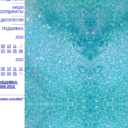
НАШИ
КООРДИНАТЫ
ЕДКОЛЛЕГИЯ
ПОДШИВКА
2016
09
10
11
12
03
04
05
06
2015
09
10
11
12
03
04
05
06
ОДШИВКА
000-2016
ервое сентября
"