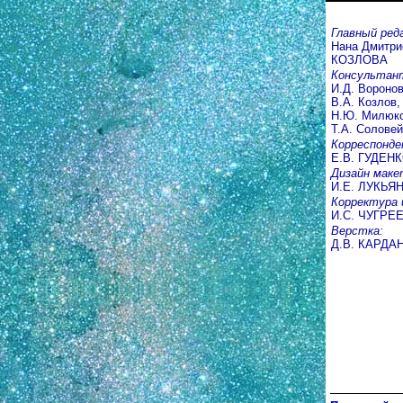
Главный ред
Нана Дмитри
КОЗЛОВА
Консультан
И.Д. Воронов
В.А. Козлов,
Н.Ю. Милюко
Т.А. Соловей
Корреспонде
Е.В. ГУДЕН
Дизайн маке
И.Е. ЛУКЬЯ
Корректура 
И.С. ЧУГРЕ
Верстка:
Д.В. КАРДА