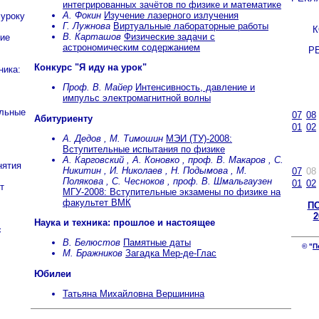
интегрированных зачётов по физике и математике
А. Фокин
Изучение лазерного излучения
 уроку
Г. Лужнова
Виртуальные лабораторные работы
В. Карташов
Физические задачи с
ие
астрономическим содержанием
Р
Конкурс "Я иду на урок"
ника:
Проф. В. Майер
Интенсивность, давление и
импульс электромагнитной волны
льные
07
08
Абитуриенту
01
02
А. Дедов , М. Тимошин
МЭИ (ТУ)-2008:
Вступительные испытания по физике
А. Карговский , А. Коновко , проф. В. Макаров , С.
нятия
Никитин , И. Николаев , Н. Подымова , М.
07
08
Полякова , С. Чесноков , проф. В. Шмальгаузен
01
02
т
МГУ-2008: Вступительные экзамены по физике на
факультет ВМК
П
2
Наука и техника: прошлое и настоящее
с
В. Белюстов
Памятные даты
© "
П
М. Бражников
Загадка Мер-де-Глас
Юбилеи
Татьяна Михайловна Вершинина