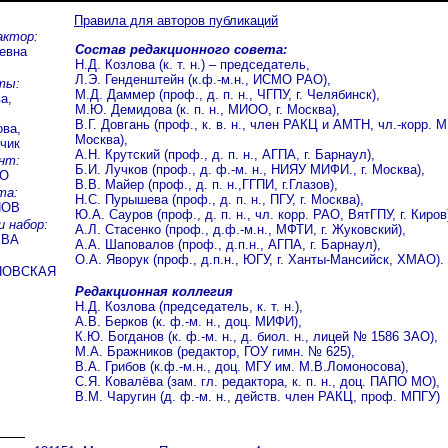
Правила для авторов публикаций
актор:
Состав редакционного совета:
евна
Н.Д. Козлова (к. т. н.) – председатель,
Л.Э. Генденштейн (к.ф.-м.н., ИСМО РАО),
ты:
М.Д. Даммер (проф., д. п. н., ЧГПУ, г. Челябинск),
а,
М.Ю. Демидова (к. п. н., МИОО, г. Москва),
В.Г. Довгань (проф., к. в. н., член РАКЦ и АМТН, чл.-корр. М
ва,
Москва),
чик
А.Н. Крутский (проф., д. п. н., АГПА, г. Барнаул),
нт:
Б.И. Лучков (проф., д. ф.-м. н., НИЯУ МИФИ., г. Москва),
КО
В.В. Майер (проф., д. п. н.,ГГПИ, г.Глазов),
та:
Н.С. Пурышева (проф., д. п. н., ПГУ, г. Москва),
НОВ
Ю.А. Сауров (проф., д. п. н., чл. корр. РАО, ВятГПУ, г. Киров
и набор:
А.Л. Стасенко (проф., д.ф.-м.н., МФТИ, г. Жуковский),
ЕВА
А.А. Шаповалов (проф., д.п.н., АГПА, г. Барнаул),
О.А. Яворук (проф., д.п.н., ЮГУ, г. Ханты-Мансийск, ХМАО).
НОВСКАЯ
Редакционная коллегия
Н.Д. Козлова (председатель, к. т. н.),
А.В. Берков (к. ф.-м. н., доц. МИФИ),
К.Ю. Богданов (к. ф.-м. н., д. биол. н., лицей № 1586 ЗАО),
М.А. Бражников (редактор, ГОУ гимн. № 625),
В.А. Грибов (к.ф.-м.н., доц. МГУ им. М.В.Ломоносова),
С.Я. Ковалёва (зам. гл. редактора, к. п. н., доц. ПАПО МО),
В.М. Чаругин (д. ф.-м. н., действ. член РАКЦ, проф. МПГУ)