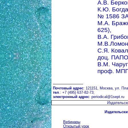
А.В. Берко
К.Ю. Богдан
№ 1586 ЗА
М.А. Браж
625),
В.А. Грибо
М.В.Ломон
С.Я. Ковалё
доц. ПАПО
В.М. Чаруг
проф. МПГ
Почтовый адрес
: 121151, Москва, ул. Пла
тел
.: +7 (495) 637-82-73;
электронный адрес
:
periodical@1sept.ru
Издательск
Издательски
Вебинары
Открытый урок