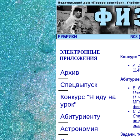
РУБРИКИ
N08 (
ЭЛЕКТРОННЫЕ
Конкурс "
ПРИЛОЖЕНИЯ
А. 
11-
Архив
Абитурие
Спецвыпуск
В. 
Пог
Конкурс "Я иду на
Н. 
МГУ
урок"
физ
В. 
Абитуриенту
Ст
вст
экз
Астрономия
Задачи, т