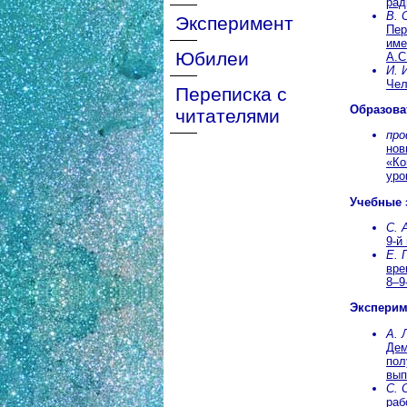
рад
В. 
Эксперимент
Пер
име
Юбилеи
А.С
И. 
Чел
Переписка с
Образова
читателями
про
нов
«Ко
уро
Учебные 
С. 
9-й
Е. 
вре
8–9
Эксперим
А. 
Дем
пол
вып
С. 
раб