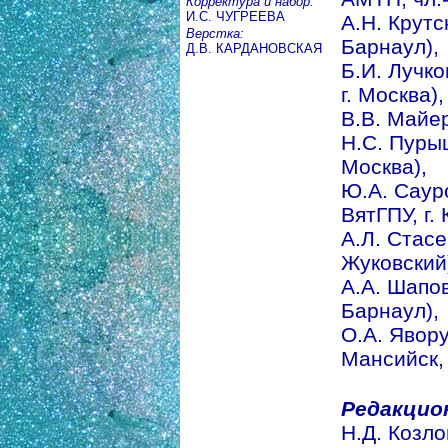
Корректура и набор:
И.С. ЧУГРЕЕВА
А.Н. Крутск
Верстка:
Барнаул),
Д.В. КАРДАНОВСКАЯ
Б.И. Лучко
г. Москва),
В.В. Майер 
Н.С. Пурыше
Москва),
Ю.А. Сауров
ВятГПУ, г. 
А.Л. Стасе
Жуковский
А.А. Шапов
Барнаул),
О.А. Яворук
Мансийск,
Редакцио
Н.Д. Козлов