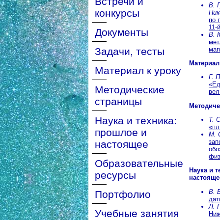
Встречи и
В. 
конкурсы
Ни
по 
11-
Документы
В. 
мет
маг
Задачи, тесты
Материал
Материал к уроку
Г. 
«Ед
Методические
вел
страницы
Методиче
Наука и техника:
Т. 
«пл
прошлое и
М. 
зап
настоящее
обо
физ
Образовательные
Наука и т
ресурсы
настояще
В.
Портфолио
дат
Л. 
Учебные занятия
Ниж