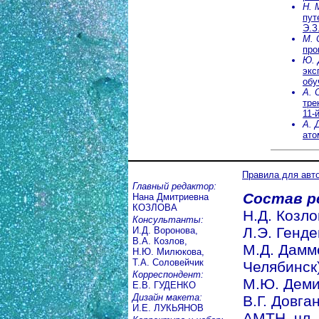
Н. 
пут
Э.З
М.
про
Ю. 
экс
обу
А. 
тре
11-
А. 
ато
Правила для авт
Главный редактор:
Состав р
Нана Дмитриевна
КОЗЛОВА
Н.Д. Козлов
Консультанты:
Л.Э. Генде
И.Д. Воронова,
В.А. Козлов,
М.Д. Даммер
Н.Ю. Милюкова,
Т.А. Соловейчик
Челябинск)
Корреспондент:
М.Ю. Демид
Е.В. ГУДЕНКО
Дизайн макета:
В.Г. Довган
И.Е. ЛУКЬЯНОВ
АМТН, чл.-