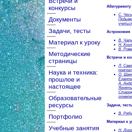
Встречи и
Абитуриенту
конкурсы
С. Чесн
Документы
Подымо
учитьс
Задачи, тесты
Астрономия
В. Чару
Материал к уроку
Н. Козл
В. Роме
Методические
Встречи и к
страницы
Л. Саве
поиграт
Наука и техника:
О. Швед
прошлое и
Еланть
А. Андр
настоящее
Ягняти
Старок
олимпи
Образовательные
ресурсы
Задачи, тест
В. Ряб
Портфолио
Материал к у
Учебные занятия
Н. Дуко