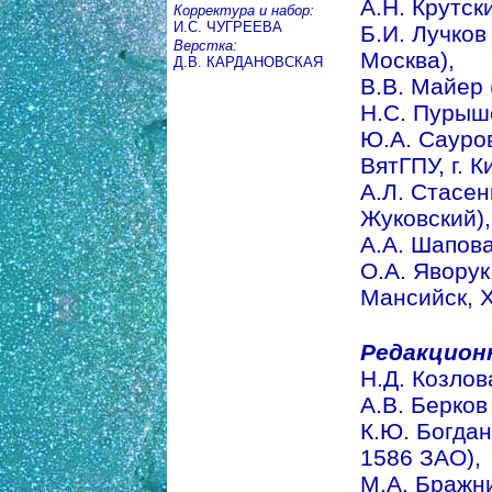
А.Н. Крутски
Корректура и набор:
И.С. ЧУГРЕЕВА
Б.И. Лучков 
Верстка:
Москва),
Д.В. КАРДАНОВСКАЯ
В.В. Майер (
Н.С. Пурышев
Ю.А. Сауров 
ВятГПУ, г. К
А.Л. Стасенк
Жуковский),
А.А. Шаповал
О.А. Яворук 
Мансийск, 
Редакцион
Н.Д. Козлова
А.В. Берков 
К.Ю. Богдано
1586 ЗАО),
М.А. Бражни