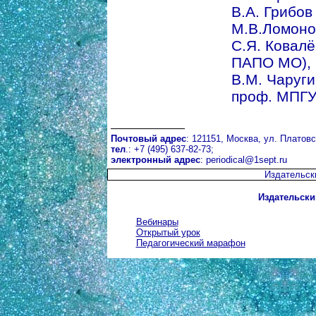
В.А. Грибов 
М.В.Ломоно
С.Я. Ковалёв
ПАПО МО),
В.М. Чаругин
проф. МПГУ
Почтовый адрес
: 121151, Москва, ул. Платовск
тел
.: +7 (495) 637-82-73;
электронный адрес
:
periodical@1sept.ru
Издательск
Издательски
Вебинары
Открытый урок
Педагогический марафон