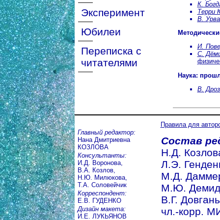
К. Богд
Эксперимент
Терри 
В. Урва
Юбилеи
Методически
И. Пове
Переписка с
С. Дём
читателями
физиче
Наука: прош
В. Дроз
Правила для автор
Главный редактор:
Состав ре
Нана Дмитриевна
КОЗЛОВА
Н.Д. Козлова
Консультанты:
Л.Э. Генден
И.Д. Воронова,
В.А. Козлов,
М.Д. Даммер 
Н.Ю. Милюкова,
Т.А. Соловейчик
М.Ю. Демидо
Корреспондент:
В.Г. Довгань
Е.В. ГУДЕНКО
Дизайн макета:
чл.-корр. МИ
И.Е. ЛУКЬЯНОВ