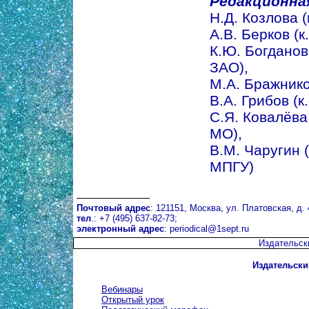
Редакционна
Н.Д. Козлова (п
А.В. Берков (к
К.Ю. Богданов 
ЗАО),
М.А. Бражнико
В.А. Грибов (к
С.Я. Ковалёва 
МО),
В.М. Чаругин (
МПГУ)
Почтовый адрес
: 121151, Москва, ул. Платовская, д. 
тел
.: +7 (495) 637-82-73;
электронный адрес
:
periodical@1sept.ru
Издательск
Издательски
Вебинары
Открытый урок