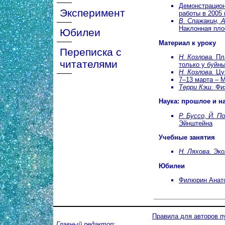
Демонстрацион
Эксперимент
работы в 2005 г
В. Спажакин, А
Наклонная пло
Юбилеи
Материал к уроку
Переписка с
Н. Козлова.
Пла
читателями
только у буйны
Н. Козлова.
Цу
7–13 марта – 
Терри Кэш.
Физ
Наука: прошлое и н
Р. Буссо, Й. П
Эйнштейна
Учебные занятия
Н. Ляхова.
Эко
Юбилеи
Филюрин Анат
Правила для авторов п
Главный редактор: