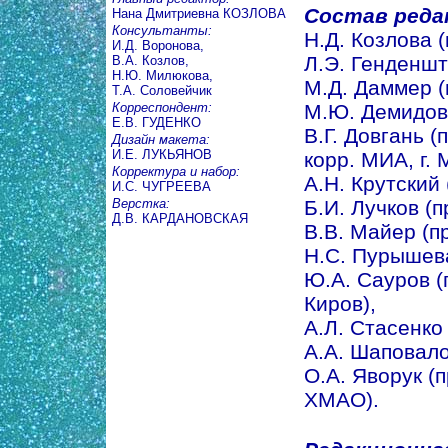
Состав реда
Нана Дмитриевна КОЗЛОВА
Консультанты:
Н.Д. Козлова (
И.Д. Воронова,
Л.Э. Генденшт
В.А. Козлов,
Н.Ю. Милюкова,
М.Д. Даммер (п
Т.А. Соловейчик
Корреспондент:
М.Ю. Демидова 
Е.В. ГУДЕНКО
В.Г. Довгань (
Дизайн макета:
И.Е. ЛУКЬЯНОВ
корр. МИА, г. 
Корректура и набор:
А.Н. Крутский (
И.С. ЧУГРЕЕВА
Верстка:
Б.И. Лучков (п
Д.В. КАРДАНОВСКАЯ
В.В. Майер (про
Н.С. Пурышева 
Ю.А. Сауров (пр
Киров),
А.Л. Стасенко 
А.А. Шаповалов
О.А. Яворук (п
ХМАО).