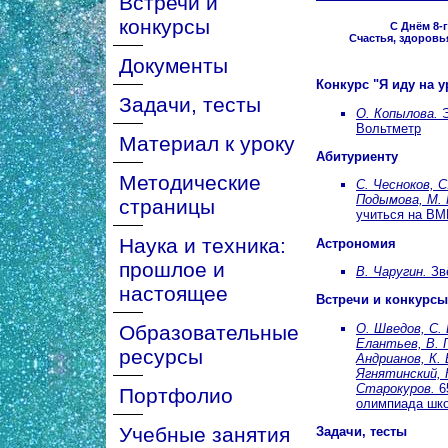
Встречи и
конкурсы
С Днём 8-
Счастья, здоровь
Документы
Конкурс "Я иду на у
Задачи, тесты
О. Копылова.
Э
Вольтметр
Материал к уроку
Абитуриенту
Методические
С. Чесноков, С
Подымова, М. 
страницы
учиться на ВМ
Наука и техника:
Астрономия
прошлое и
В. Чаругин.
Звё
настоящее
Встречи и конкурсы
О. Шведов, С. 
Образовательные
Елантьев, В. 
ресурсы
Андрианов, К. 
Ягнятинский, 
Старокуров.
6
Портфолио
олимпиада шко
Учебные занятия
Задачи, тесты