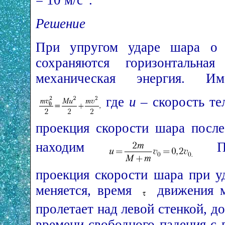
Решение
При упругом ударе шара о 
сохраняются горизонтальна
механическая энергия. 
где
u
– скорость те
проекция скорости шара после
находим
Пос
проекция скорости шара при у
меняется, время
движения м
пролетает над левой стенкой, до
времени свободного падения с