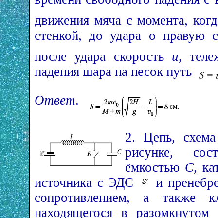
движения мяча с момента, когд
стенкой, до удара о правую с
после удара скорость
u
, тел
падения шара на песок путь
Ответ
.
2. Цепь, схем
рисунке, сос
ёмкостью
C
, к
источника с ЭДС
и пренебр
сопротивлением, а также
находящегося в разомкнутом 