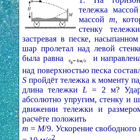
1. На горизон
тележка массо
массой
m
, кот
стенку тележк
застревая в песке, насыпанном
шар пролетал над левой стенк
была равна
и направлена
над поверхностью песка состав
S
пройдёт тележка к моменту па
длина тележки
L
= 2 м? Удар
абсолютно упругим, стенку и ш
движении тележки и размеро
расчёте положить
m
=
M
/9. Ускорение свободного
2
= 10 м/с
.