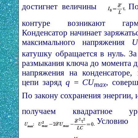
достигнет величины
По
контуре возникают гармо
Конденсатор начинает заряжать
максимального напряжения
U
катушку обращается в нуль. З
размыкания ключа до момента 
напряжения на конденсаторе,
цепи заряд
q
=
CU
, совер
max
По закону сохранения энергии,
получаем квадратное ура
Условию 