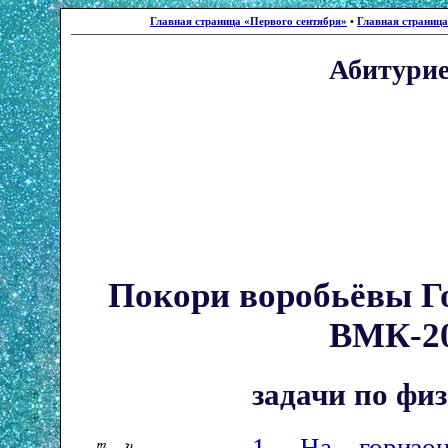
Главная страница «Первого сентября»
•
Главная страниц
Абитури
Покори воробьёвы Г
ВМК-2
задачи по фи