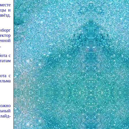
месте
ицы и
вёзд.
нборг
ректор
енной
.
ота с
татам
ота с
ильма
Можно
альный
лайд-