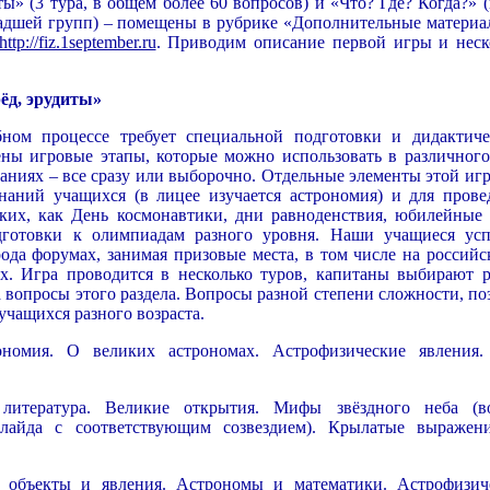
ы» (3 тура, в общем более 60 вопросов) и «Что? Где? Когда?» 
ладшей групп) – помещены в рубрике «Дополнительные материа
http://fiz.1september.ru
. Приводим описание первой игры и неск
ёд, эрудиты»
ном процессе требует специальной подготовки и дидактиче
ены игровые этапы, которые можно использовать в различного
аниях – все сразу или выборочно. Отдельные элементы этой иг
знаний учащихся (в лицее изучается астрономия) и для прове
аких, как День космонавтики, дни равноденствия, юбилейные 
дготовки к олимпиадам разного уровня. Наши учащиеся ус
ода форумах, занимая призовые места, в том числе на российс
. Игра проводится в несколько туров, капитаны выбирают р
а вопросы этого раздела. Вопросы разной степени сложности, п
учащихся разного возраста.
номия. О великих астрономах. Астрофизические явления
итература. Великие открытия. Мифы звёздного неба (в
слайда с соответствующим созвездием). Крылатые выражен
объекты и явления. Астрономы и математики. Астрофизич