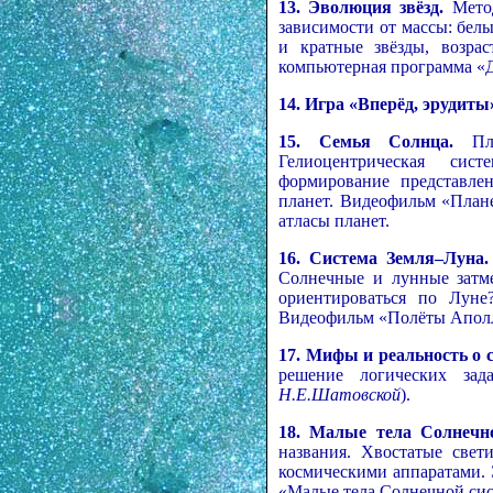
13. Эволюция звёзд.
Метод
зависимости от массы: бел
и кратные звёзды, возра
компьютерная программа «
14. Игра «Вперёд, эрудиты
15. Семья Солнца.
Пла
Гелиоцентрическая сист
формирование представле
планет. Видеофильм «Плане
атласы планет.
16.
Система Земля–Луна.
Солнечные и лунные затм
ориентироваться по Лун
Видеофильм «Полёты Аполло
17. Мифы и реальность о 
решение логических зад
Н.Е.Шатовской
).
18. Малые тела Солнечн
названия. Хвостатые свет
космическими аппаратами. 
«Малые тела Солнечной сис