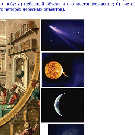
по небу:
а
) небесный объект и его местонахождение;
б
) «четв
о четырёх небесных объектов).