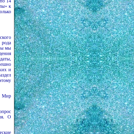
(по 14
лы» к
олько
ского
 рода
ры мы
дения
даты,
пешно
ких и
аздел
оэтому
. Мир
опрос
ия. О
еские