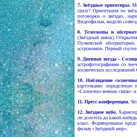
7.
Звёздные ориентиры.
Мн
сразу? Ориентация по звё
поговорки о звёздах, нар
Видеофильм, модели созвезд
8. Телескопы и обсерват
(Звёздный замок). Открытия
Пулковской обсерватории
астрономии. Первый спутни
9. Дневная звезда – Солнц
астрофотографиями со лне
космических исследований 
10. Наблюдение солнечны
карточками: определение 
«Солнечно-земные связи» и
11. Пресс-конференция.
Чел
12. Звёздное небо.
Характер
ли долететь до какой-нибуд
класс. Формирование предс
фильм «Звёздный мир».