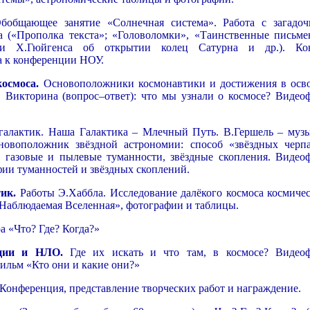
общающее занятие «Солнечная система». Работа с загадо
а («Прополка текста»; «Головоломки», «Таинственные письме
 и Х.Гюйгенса об открытии колец Сатурна и др.). Ко
а к конференции НОУ.
осмоса.
Основоположники космонавтики и достижения в осв
. Викторина (вопрос–ответ): что мы узнали о космосе? Видео
алактик. Наша Галактика – Млечный Путь. В.Гершель – музы
новоположник звёздной астрономии: способ «звёздных черпа
: газовые и пылевые туманности, звёздные скопления. Видео
фии туманностей и звёздных скоплений.
ик.
Работы Э.Хаббла. Исследование далёкого космоса космиче
Наблюдаемая Вселенная», фотографии и таблицы.
а «Что? Где? Когда?»
ации и НЛО.
Где их искать и что там, в космосе? Видео
ильм «Кто они и какие они?»
Конференция, представление творческих работ и награждение.