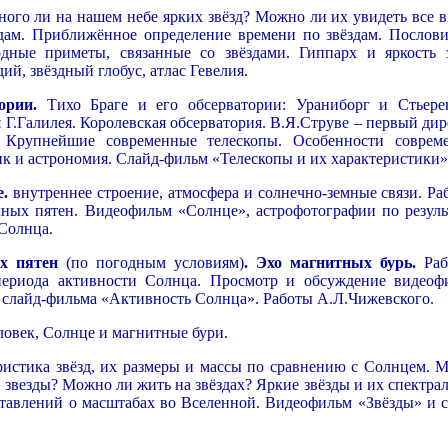
ого ли на нашем небе ярких звёзд? Можно ли их увидеть все в
здам. Приближённое определение времени по звёздам. Послов
одные приметы, связанные со звёздами. Гиппарх и яркость з
ий, звёздный глобус, атлас Гевелия.
ории.
Тихо Браге и его обсерватории: Ураниборг и Стьере
 Г.Галилея. Королевская обсерватория. В.Я.Струве – первый ди
. Крупнейшие современные телескопы. Особенности соврем
к и астрономия. Слайд-фильм «Телескопы и их характеристики»
е.
внутреннее строение, атмосфера и солнечно-земные связи. Раб
чных пятен. Видеофильм «Солнце», астрофотографии по резуль
Солнца.
х пятен
(по погодным условиям)
.
Эхо магнитных бурь.
Раб
периода активности Солнца. Просмотр и обсуждение видеоф
 слайд-фильма «Активность Солнца». Работы А.Л.Чижевского.
овек, Солнце и магнитные бури.
истика звёзд, их размеры и массы по сравнению с Солнцем. 
ь звезды? Можно ли жить на звёздах? Яркие звёзды и их спектр
тавлений о масштабах во Вселенной. Видеофильм «Звёзды» и с