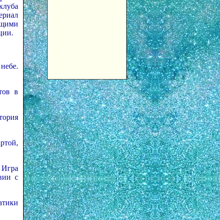
клуба
ериал
ющими
ции.
небе.
тов в
тория
ртой,
 Игра
вии с
атики