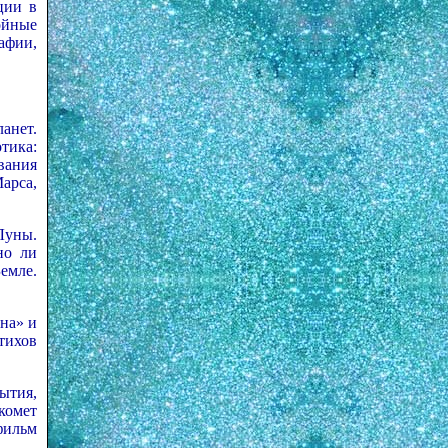
ции в
ойные
афии,
нет.
тика:
вания
арса,
Луны.
но ли
емле.
на» и
тихов
ытия,
комет
фильм