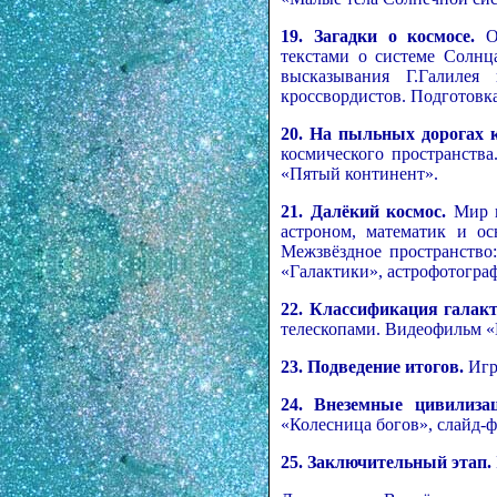
19. Загадки о космосе.
Об
текстами о системе Солнц
высказывания Г.Галилея
кроссвордистов. Подготовк
20. На пыльных дорогах к
космического пространства
«Пятый континент».
21. Далёкий космос.
Мир г
астроном, математик и ос
Межзвёздное пространство
«Галактики», астрофотогра
22.
Классификация галакт
телескопами. Видеофильм «
23. Подведение итогов.
Игр
24. Внеземные цивилиз
«Колесница богов», слайд-ф
25. Заключительный этап.