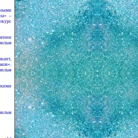
чными
на» –
нкурс
оении
фильм
кант,
ков».
фильм
скими
фильм