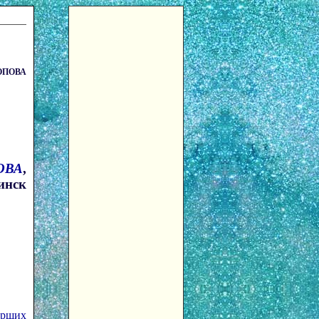
ОПОВА
ОВА
,
инск
арших