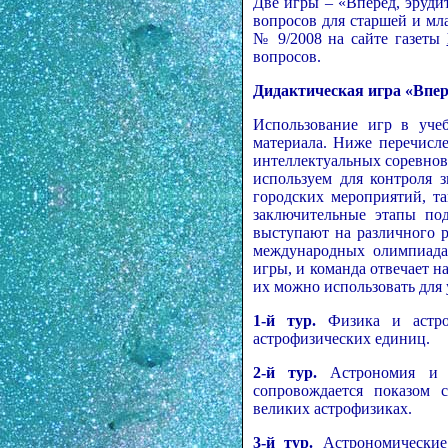
Две игры – «Вперёд, эрудит
вопросов для старшей и м
№ 9/2008 на сайте газеты
вопросов.
Дидактическая игра «Впер
Использование игр в учеб
материала. Ниже перечисл
интеллектуальных соревнов
используем для контроля 
городских мероприятий, т
заключительные этапы по
выступают на различного р
международных олимпиадах
игры, и команда отвечает н
их можно использовать для 
1-й тур.
Физика и астро
астрофизических единиц.
2-й тур.
Астрономия и л
сопровождается показом 
великих астрофизиках.
3-й тур.
Астрономические 