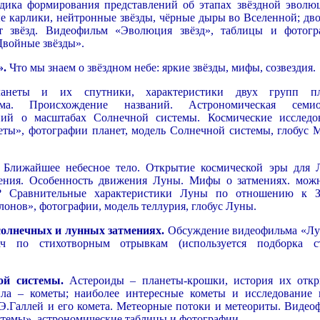
ика формирования представлений об этапах звёздной эволю
ые карлики, нейтронные звёзды, чёрные дыры во Вселенной; дв
ст звёзд. Видеофильм «Эволюция звёзд», таблицы и фотогр
Двойные звёзды».
».
Что мы знаем о звёздном небе: яркие звёзды, мифы, созвездия.
неты и их спутники, характеристики двух групп пла
ема. Происхождение названий. Астрономическая семио
ний о масштабах Солнечной системы. Космические исследо
ты», фотографии планет, модель Солнечной системы, глобус М
Ближайшее небесное тело. Открытие космической эры для 
ения. Особенность движения Луны. Мифы о затмениях. мож
е? Сравнительные характеристики Луны по отношению к З
нов», фотографии, модель теллурия, глобус Луны.
солнечных и лунных затмениях.
Обсуждение видеофильма «Лу
ач по стихотворным отрывкам (используется подборка с
ой системы.
Астероиды – планеты-крошки, история их откр
ила – кометы; наиболее интересные кометы и исследование 
Э.Галлей и его комета. Метеорные потоки и метеориты. Видео
темы», астрономические таблицы и фотографии.