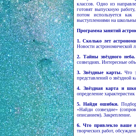
классов. Одно из направл
готовят выпускную работу,
потом используется как
выступлениями на школьных
Программа занятий астро
1. Сколько лет астрономи
Новости астрономической 
2.
Тайны звёздного неба.
созвездиях. Интересные объ
3. Звёздные карты.
Что э
представлений о звёздной к
4. Звёздная карта и шк
определение характеристик 
5.
Найди ошибки.
Подборк
«Найди созвездие» (сопров
описанием). Закрепление.
6. Что привлекло ваше 
творческих работ, обсужден