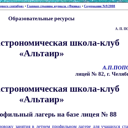
рвого сентября»
•
Главная страница журнала «Физика»
•
Содержание №9/2008
Образовательные ресурсы
А. П.
П
астрономическая школа-клуб
«Альтаир»
А.П.ПОП
лицей № 82, г. Челяб
астрономическая школа-клуб
«Альтаир»
офильный лагерь на базе лицея № 88
провожу занятия в летнем профильном лагере для учащихся ст