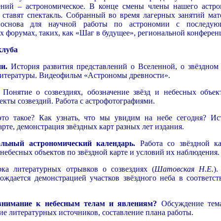
ений – астрономическое. В конце смены члены нашего астро
 ставят спектакль. Собранный во время лагерных занятий мат
 основа для научной работы по астрономии с последу
 форумах, таких, как «Шаг в будущее», региональной конферен
клуба
и.
История развития представлений о Вселенной, о звёздном 
литературы. Видеофильм «Астрономы древности».
Понятие о созвездиях, обозначение звёзд и небесных объек
екты созвездий. Работа с астрофотографиями.
то такое? Как узнать, что мы увидим на небе сегодня? Ис
арте, демонстрация звёздных карт разных лет издания.
ольный астрономический календарь.
Работа со звёздной ка
небесных объектов по звёздной карте и условий их наблюдения.
а литературных отрывков о созвездиях (
Шатовская Н.Е.
).
ождается демонстрацией участков звёздного неба в соответст
внимание к небесным телам и явлениям?
Обсуждение тем
ие литературных источников, составление плана работы.