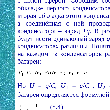
с полой сферой. Сообщим сое
обкладке первого конденсатор
вторая обкладка этого конденса
а соединённая с ней провод
конденсатора – заряд +
q
. В ре
будут нести одинаковый заряд
q
конденсаторах различны. Понят
на каждом из конденсаторов 
батареи:
Но
U
=
q
/
С
,
U
=
q
/
С
,
U
1
1
2
батареи определяется формулой
(8.4)