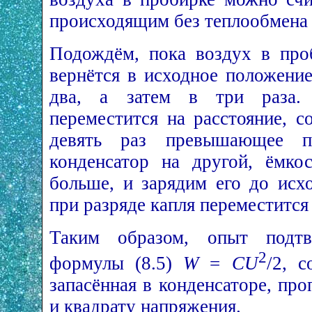
происходящим без теплообмена
Подождём, пока воздух в проб
вернётся в исходное положени
два, а затем в три раза.
переместится на расстояние, с
девять раз превышающее пе
конденсатор на другой, ёмко
больше, и зарядим его до исх
при разряде капля переместится 
Таким образом, опыт подтве
2
формулы (8.5)
W
=
СU
/2, с
запасённая в конденсаторе, пр
и квадрату напряжения.