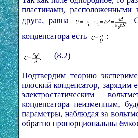
Так как поле однородное, то р
пластинами, расположенными 
друга, равна
О
конденсатора есть
:
(8.2)
Подтвердим теорию экспериме
плоский конденсатор, зарядим 
электростатическим вольт
конденсатора неизменным, буд
параметры, наблюдая за вольтм
обратно пропорциональны ёмко