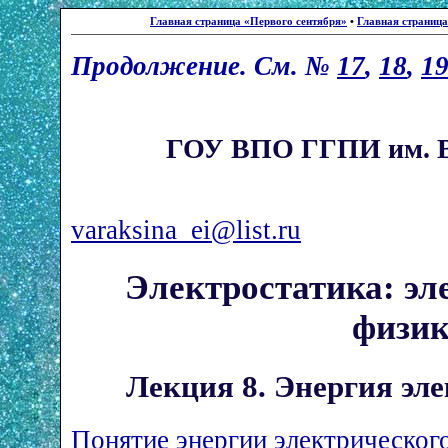
Главная страница «Первого сентября»
•
Главная страниц
Продолжение. См. №
17
,
18
,
1
ГОУ ВПО ГГПИ им. В.Г
varaksina_ei@list.ru
Электростатика: эл
физи
Лекция 8. Энергия эл
Понятие энергии электрическог