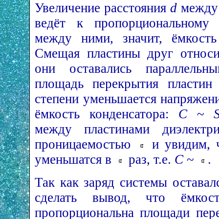
Увеличение расстояния
d
между 
ведёт к пропорциональному 
между ними, значит, ёмкост
Смещая пластины друг относи
они оставались параллельны
площадь перекрытия пласти
степени уменьшается напряжени
ёмкость конденсатора:
С
~
между пластинами диэлектри
проницаемостью
и увидим, ч
уменьшатся в
раз, т.е.
С
~
.
Так как заряд системы остава
сделать вывод, что ёмкос
пропорциональна площади пере