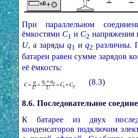
При параллельном соединен
ёмкостями
С
и
С
напряжения 
1
2
U
, а заряды
q
и
q
различны. П
1
2
батареи равен сумме зарядов к
её ёмкость:
(8.3)
8.6. Последовательное соедин
К батарее из двух послед
конденсаторов подключим элек