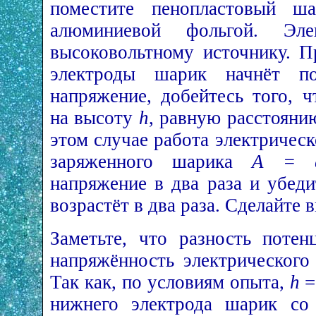
поместите пенопластовый ша
алюминиевой фольгой. Эл
высоковольтному источнику. П
электроды шарик начнёт под
напряжение, добейтесь того, 
на высоту
h
, равную расстоян
этом случае работа электричес
заряженного шарика
А = 
напряжение в два раза и убед
возрастёт в два раза. Сделайте 
Заметьте, что разность потен
напряжённость электрическог
Так как, по условиям опыта,
h
нижнего электрода шарик со 