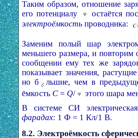
Таким образом, отношение зар
его потенциалу
остаётся пос
электроёмкость
проводника:
Заменим полый шар электром
меньшего размера, и повторим 
сообщении ему тех же заряд
показывает значения, растущие
но б
льшие, чем в предыдуще
ёмкость
C
=
Q
/
этого шара ме
В системе СИ электрическая
фарадах
: 1 Ф = 1 Кл/1 В.
8.2. Электроёмкость сфериче