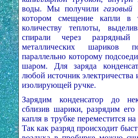
воды. Мы получили
газовый
котором смещение капли в т
количеству теплоты, выдели
спирали через разрядный
металлических шариков по
параллельно которому подсоед
шаром. Для заряда конденсат
любой источник электричества 
изолирующей ручке.
Зарядим конденсатор до нек
сблизив шарики, разрядим его
капля в трубке переместится на
Так как разряд происходит быст
воздуха в пробирке можно счит