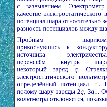
с заземлением. Электрометр
качестве электростатического 
потенциал шара относительно зе
разность потенциалов между ша
Пробным шариком
прикоснувшись к кондуктор
источника электричества
перенесём внутрь шар
некоторый заряд
q
. Стрелк
электростатического вольтмет
определённый потенциал
. 
полому шару заряды 2
q
, 3
q
... 
вольтметра отклоняется, показы