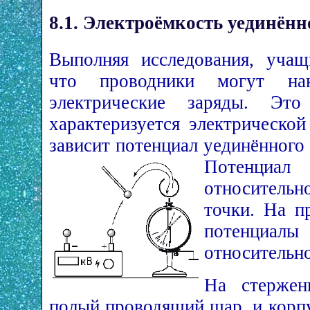
8.1. Электроёмкость уединён
Выполняя исследования, учащи
что проводники могут нак
электрические заряды. Это
характеризуется электрическо
зависит потенциал уединённого 
Потенц
относительн
точки. На п
потенциа
относительно
На стержен
полый проводящий шар, и корп