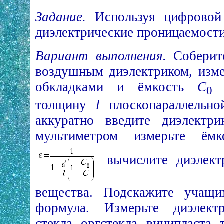
Задание.
Используя цифровой
диэлектрические проницаемости
Вариант выполнения.
Соберите
воздушным диэлектриком, изме
обкладками и ёмкость
С
к
0
толщину
l
плоскопараллельной
аккуратно введите диэлектр
мультиметром измерьте ё
вычислите диэлект
вещества. Подскажите учащи
формула. Измерьте диэлектр
стекла, оргстекла, винипласта, 