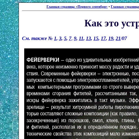
Главная страница «Первого сентября»
•
Главная страниц
Как это устр
См. также №
1
,
3
,
5
,
7
,
9
,
11
,
13
,
15
,
17
,
19
,
21
/07