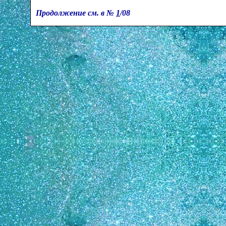
Продолжение см. в №
1
/08