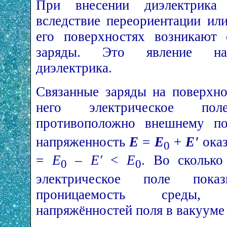
При внесении диэлектрика
вследствие переориентации ил
его поверхностях возникают 
заряды. Это явление наз
диэлектрика.
Связанные заряды на поверхно
него электрическое 
противоположно внешнему 
напряженность
Е
=
E
+
E'
ока
0
=
Е
–
E'
<
Е
. Во сколько
0
0
электрическое поле показ
проницаемость среды,
напряжённостей поля в вакууме 