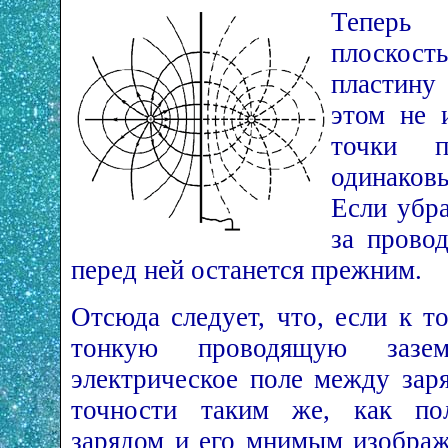
Теперь
плоскос
пластину
этом не 
точки п
одинаков
Если убра
за прово
перед ней останется прежним.
Отсюда следует, что, если к т
тонкую проводящую зазем
электрическое поле между зар
точности таким же, как пол
зарядом и его мнимым изобра