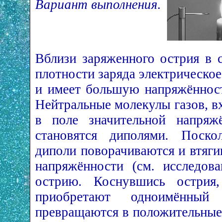
Вариант выполнения.
Вблизи заряженного острия в 
плотности заряда электрическо
и имеет большую напряжённость
Нейтральные молекулы газов, в
в поле значительной напряж
становятся диполями. Поско
диполи поворачиваются и втяги
напряжённости (см. исследова
острию. Коснувшись острия,
приобретают одноимённы
превращаются в положительные