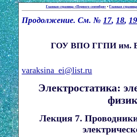
Главная страница «Первого сентября»
•
Главная страниц
Продолжение. См. №
17
,
18
,
1
ГОУ ВПО ГГПИ им. В.Г
varaksina_ei@list.ru
Электростатика: эл
физи
Лекция 7. Проводники
электрическ