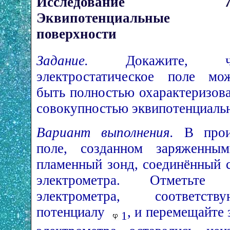
Исследование 7.
Эквипотенциальные
поверхности
Задание.
Докажите, ч
электростатическое поле мо
быть полностью охарактеризов
совокупностью эквипотенциаль
Вариант выполнения.
В прои
поле, созданном заряженным
пламенный зонд, соединённый 
электрометра. Отметьте 
электрометра, соответст
потенциалу
, и перемещайте 
1