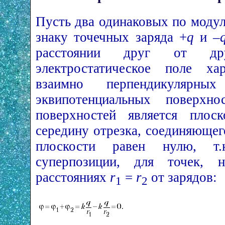
Пусть два одинаковых по моду
знаку точечных заряда +
q
и –
расстоянии друг от др
электростатическое поле хар
взаимно перпендикулярн
эквипотенциальных поверхн
поверхностей является плоск
середину отрезка, соединяющег
плоскости равен нулю, т.
суперпозиции, для точек, 
расстояниях
r
=
r
от зарядов:
1
2