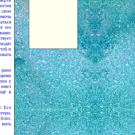
смерти
ногим
 свои
омочь
жаться
ё это
вами:
твует
ходят
тей и
овать
 рано
ющими
она у
 имел
ещё в
. Его
тери,
Осип.
 мать