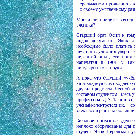
Перельманом прочитано зна
По своему умственному раз
Много ли найдётся сегодн
ученика?
Старший брат Осип к тому
подал документы Яков и 
необходимо было платить з
печатал научно-популярные
недавний опыт, его приме
напечатан в 1901 г. Так
популяризатора науки.
А пока что будущий «учён
«прикладную лесоводческу
другие предметы. Лесной и
составом студентом. Здесь 
профессора Д.А.Лачинова,
учёный-электротехник, 
электроэнергии на большие
Большое внимание уделял
неплохо оборудованы для 
студент Яков Перельман у