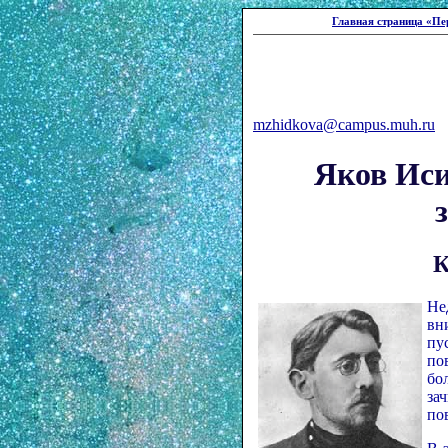
Главная страница «Пе
mzhidkova@campus.muh.ru
Яков Иси
К
Не
вн
пу
по
бо
за
по