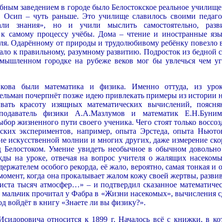
ным заведением в городе было Белостокское реальное училище,
 а Осип – чуть раньше. Это училище славилось своими педаго
али знания», но и учили мыслить самостоятельно, разв
с к самому процессу учёбы. Дома – чтение и иностранные язы
ля. Одарённому от природы и трудолюбивому ребёнку повезло в
ало к правильному, разумному развитию. Подросток из бедной с
омышленном городке на рубеже веков мог бы увлечься чем уг
ова были математика и физика. Именно оттуда, из уро
ельман почерпнёт позже идею привлекать примеры из истории н
зывать красоту изящных математических вычислений, поясн
еподаватель физики А.А.Мазлумов и математик Е.Н.Буним
бор жизненного пути своего ученика. Чего стоят только воссоз
ских экспериментов, например, опыта Эрстеда, опыта Ньюто
ие искусственной молнии и многих других, даже измерение ско
од Белостоком. Умение увидеть необычное в обычном довольно
жды на уроке, отвечая на вопрос учителя о жалящих насекомы
держателем особого рекорда, её жало, вероятно, самая тонкая и 
момент, когда она прокалывает жалом кожу своей жертвы, разви
риста тысяч атмосфер…» – и подтвердил сказанное математиче
х мальчик прочитал у Фабра в «Жизни насекомых», вычисления с
од войдёт в книгу «Знаете ли вы физику?».
сидоровича относится к 1899 г. Началось всё с книжки, в ко