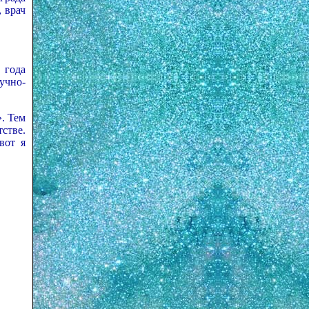
, врач
 года
учно-
. Тем
стве.
вот я