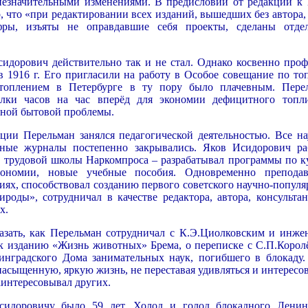
незначительными изменениями. В предисловии от редакции к 
, что «при редактировании всех изданий, вышедших без автора,
фры, изъяты не оправдавшие себя проекты, сделаны отде
идорович действительно так и не стал. Однако косвенно проф
 1916 г. Его пригласили на работу в Особое совещание по топ
топлением в Петербурге в ту пору было плачевным. Пере
елки часов на час вперёд для экономии дефицитного топл
ной бытовой проблемы.
ции Перельман занялся педагогической деятельностью. Все на
ные журналы постепенно закрывались. Яков Исидорович ра
й трудовой школы Наркомпроса – разрабатывал программы по к
трономии, новые учебные пособия. Одновременно препода
иях, способствовал созданию первого советского научно-популя
роды», сотрудничал в качестве редактора, автора, консультан
х.
зать, как Перельман сотрудничал с К.Э.Циолковским и инже
к изданию «Жизнь животных» Брема, о переписке с С.П.Корол
нинградского Дома занимательных наук, погибшего в блокаду.
асыщенную, яркую жизнь, не переставая удивляться и интересов
аинтересовывал других.
идоровичу было 59 лет. Холод и голод блокадного Ленин