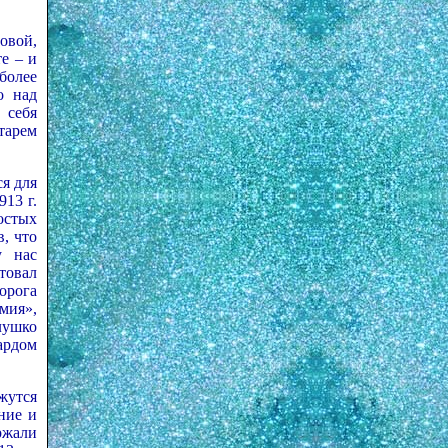
овой,
е – и
более
о над
 себя
тарем
я для
13 г.
остых
, что
у нас
товал
орога
омия»,
лушко
ардом
жутся
ние и
ржали