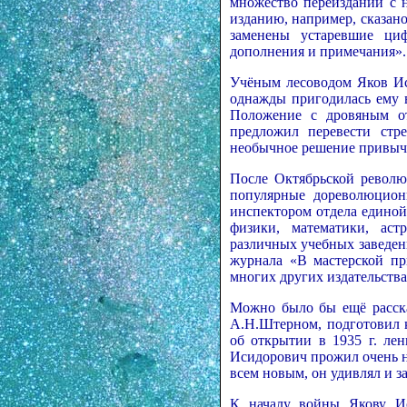
множество переизданий с 
изданию, например, сказано
заменены устаревшие ци
дополнения и примечания».
Учёным лесоводом Яков Ис
однажды пригодилась ему в
Положение с дровяным о
предложил перевести стр
необычное решение привыч
После Октябрьской револю
популярные дореволюцион
инспектором отдела едино
физики, математики, ас
различных учебных заведен
журнала «В мастерской при
многих других издательства
Можно было бы ещё расска
А.Н.Штерном, подготовил 
об открытии в 1935 г. ле
Исидорович прожил очень н
всем новым, он удивлял и з
К началу войны Якову Ис