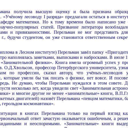
ьмана получила высшую оценку и была признана образц
 «Учёному лесоводу I разряда» предлагали остаться в институт
кафедре математики. Но к тому времени было написано уже 
 научно-популярных статей. Призвание литератора возобладал
ами и привязанностями. Перельман не мог представить для
 г., будучи студентом, он уже становится ответственным секре
диплома в Лесном институте) Перельман завёл папку «Пригодитс
тро наполнялась заметками, выписками и набросками. В июле 19
ь «Занимательной физики». Книга имела огромный успех у пр
. О.Д.Хвольсон, профессор Петербургского университета, узнав
ом по профессии, сказал автору, что учёных-лесоводов 
й, которые умели бы так писать о физике, нет вовсе. И посове
редь. Не думаю, чтобы Перельман нуждался в этом совете. Д
устя несколько лет, когда увидели свет «Занимательная астрон
изики» и многие другие не менее «занимательные» книги, В.П.Г
акетных двигателей) назовёт Перельмана «певцом математики, б
, герольдом космонавтики».
итуации в книгах Перельмана только на первый взгляд ка
рвоначальный ответ зачастую оказывается ошибочным, а реше
ожиданными и неоспоримыми. «Занимательные» книги выде