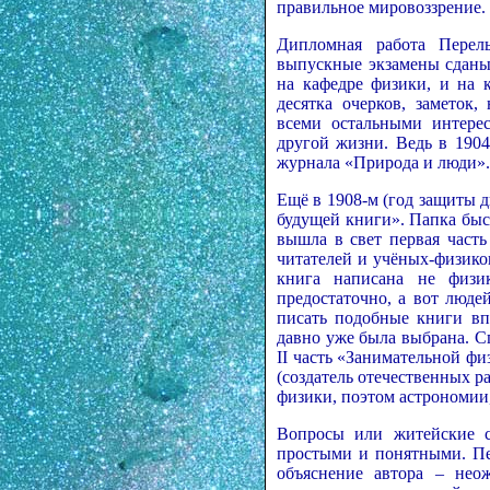
правильное мировоззрение.
Дипломная работа Перел
выпускные экзамены сданы.
на кафедре физики, и на 
десятка очерков, заметок,
всеми остальными интерес
другой жизни. Ведь в 1904
журнала «Природа и люди».
Ещё в 1908-м (год защиты 
будущей книги». Папка быс
вышла в свет первая част
читателей и учёных-физиков
книга написана не физик
предостаточно, а вот люде
писать подобные книги вп
давно уже была выбрана. Сп
II часть «Занимательной ф
(создатель отечественных р
физики, поэтом астрономии
Вопросы или житейские с
простыми и понятными. Пе
объяснение автора – не