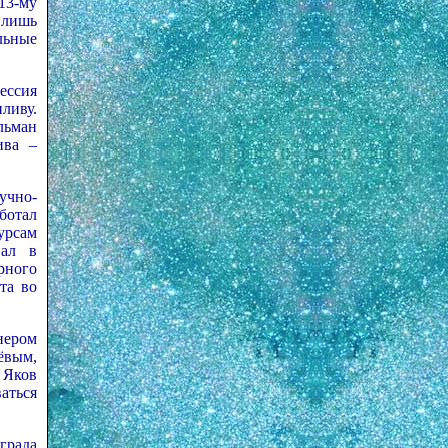
13-му
 лишь
льные
ессия
ливу.
льман
ива –
учно-
ботал
урсам
вал в
рного
та во
нером
ёвым,
 Яков
аться
града