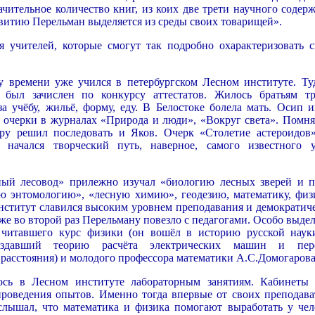
чительное количество книг, из коих две трети научного содерж
витию Перельман выделяется из среды своих товарищей».
я учителей, которые смогут так подробно охарактеризовать с
 времени уже учился в петербургском Лесном институте. Ту
был зачислен по конкурсу аттестатов. Жилось братьям тр
а учёбу, жильё, форму, еду. В Белостоке болела мать. Осип и
 очерки в журналах «Природа и люди», «Вокруг света». Помня
ру решил последовать и Яков. Очерк «Столетие астероидов
 начался творческий путь, наверное, самого известного 
ый лесовод» прилежно изучал «биологию лесных зверей и п
ю энтомологию», «лесную химию», геодезию, математику, физ
нститут славился высоким уровнем преподавания и демократич
уже во второй раз Перельману повезло с педагогами. Особо выде
 читавшего курс физики (он вошёл в историю русской наук
создавший теорию расчёта электрических машин и пер
 расстояния) и молодого профессора математики А.С.Домогарова
ось в Лесном институте лабораторным занятиям. Кабинеты
проведения опытов. Именно тогда впервые от своих преподава
слышал, что математика и физика помогают выработать у чел