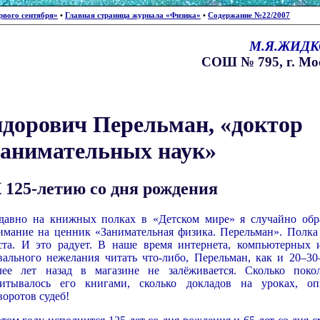
рвого сентября»
•
Главная страница журнала «Физика»
•
Содержание №22/2007
М.Я.ЖИДК
СОШ № 795, г. Мо
дорович Перельман, «доктор
занимательных наук»
 125-летию со дня рождения
давно на книжных полках в «Детском мире» я случайно обр
имание на ценник «Занимательная физика. Перельман». Полка
ста. И это радует. В наше время интернета, компьютерных 
вального нежелания читать что-либо, Перельман, как и 20–30
лее лет назад в магазине не залёживается. Сколько поко
читывалось его книгами, сколько докладов на уроках, оп
воротов судеб!