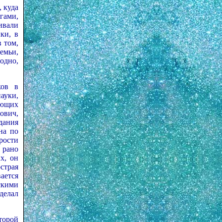
 куда
гами,
ивали
ки, в
 том,
емьи,
одно,
ков в
ауки,
яющих
ович,
дания
на по
рости
 рано
х, он
острая
вается
скими
делал
торой