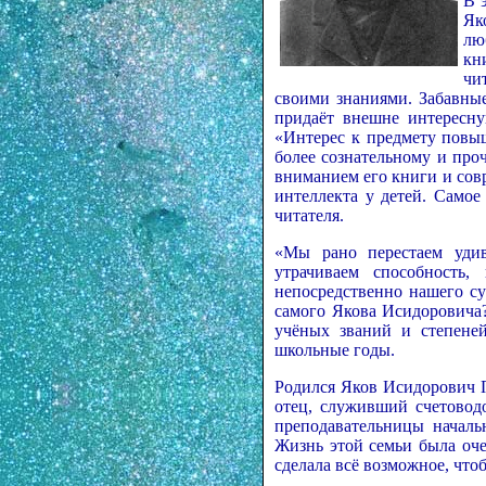
В 
Як
лю
кн
чи
своими знаниями. Забавные
придаёт внешне интересну
«Интерес к предмету повыш
более сознательному и про
вниманием его книги и сов
интеллекта у детей. Самое
читателя.
«Мы рано перестаем удив
утрачиваем способность,
непосредственно нашего су
самого Якова Исидоровича?
учёных званий и степеней
школьные годы.
Родился Яков Исидорович Пе
отец, служивший счетоводо
преподавательницы началь
Жизнь этой семьи была оче
сделала всё возможное, что