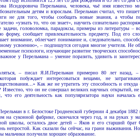
этом году исполнится 125 лет со дня рождения и 65 лет со дня 
ова Исидоровича Перельмана, человека, чьё имя известно м
бознательным детям и взрослым. Перельман считал, что пишет
иги не для того, чтобы сообщать новые знания, а чтобы п
тателю «узнать то, что он знает», научить сознательно распоря
 задачи, головоломка, парадоксы, примеры из литературы – вс
ю форму, сообщает привлекательность предмету. Под его сло
ает внимание, облегчает понимание и, следовательно, способс
чному усвоению», – подпишутся сегодня многие учителя. Не об
ременные психологи, изучающие развитие творческих способнос
 важное у Перельмана – умение поразить, удивить и заинтерес
ляться, – писал Я.И.Перельман примерно 80 лет назад, –
 которая побуждает интересоваться вещами, не затрагива
ществования…» Как же не утратить эту способность и откуда 
 Известно, что он не совершал великих научных открытий, не
, что его деятельность как популяризатора науки началась 
рельман в г. Белостоке Гродненской губернии 4 декабря 1882 г
м на суконной фабрике, скончался через год, и на руках у ма
ной школы, осталось двое детей – Яков и его старший брат 
нь непростой. Как сказали бы сейчас, на грани выживания. Но
бы мальчики получили хорошее образование.