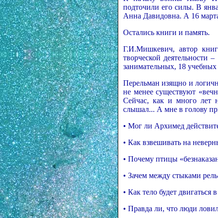
подточили его силы. В янва
Анна Давидовна. А 16 марта
Остались книги и память.
Г.И.Мишкевич, автор книг
творческой деятельности –
занимательных, 18 учебных
Перельман изящно и логичн
не менее существуют «вечн
Сейчас, как и много лет 
слышал... А мне в голову 
• Мог ли Архимед действит
• Как взвешивать на неверн
• Почему птицы «безнаказан
• Зачем между стыками рел
• Как тело будет двигаться 
• Правда ли, что люди лови