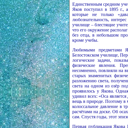
Единственным средним учеб
Яков поступил в 1895 г.,
которые не только «дав
любознательность, интере
училище – блестящие учите
что его окружение располаг
без отца, в небольшом пр
кроме учебы.
Любимыми предметами Як
Белостокском училище, Пер
логические задачи, пока
физические явления. Пр
несомненно, повлияли на вы
старых знаменитых физиче
разложению света, получен
света на одном из озёр п
проявилось у Якова. Одна
удивил всех: «Оса является 
вещь в природе. Поэтому в 
колоссальное давление в т
расчётами на доске. Об оса
сам. Спустя годы, этот эпиз
Первая публикация Якова И