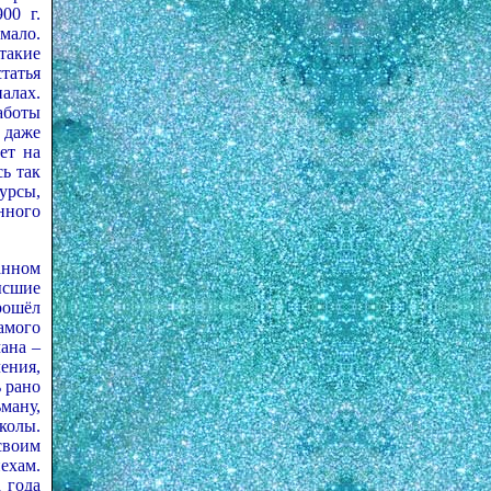
00 г.
мало.
такие
татья
алах.
аботы
 даже
ет на
сь так
урсы,
нного
анном
ысшие
рошёл
самого
ана –
ения,
 рано
ману,
колы.
своим
ехам.
 года