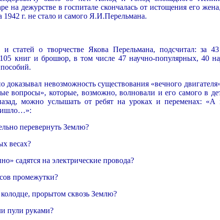
ре на дежурстве в госпитале скончалась от истощения его жена
 1942 г. не стало и самого Я.И.Перельмана.
 и статей о творчестве Якова Перельмана, подсчитал: за 43
 105 книг и брошюр, в том числе 47 научно-популярных, 40 на
 пособий.
о доказывал невозможность существования «вечного двигателя»
ые вопросы», которые, возможно, волновали и его самого в дет
назад, можно услышать от ребят на уроках и переменах: «А 
пришло…»:
ельно перевернуть Землю?
ых весах?
но» садятся на электрические провода?
ьсов промежутки?
в колодце, прорытом сквозь Землю?
ли пули руками?