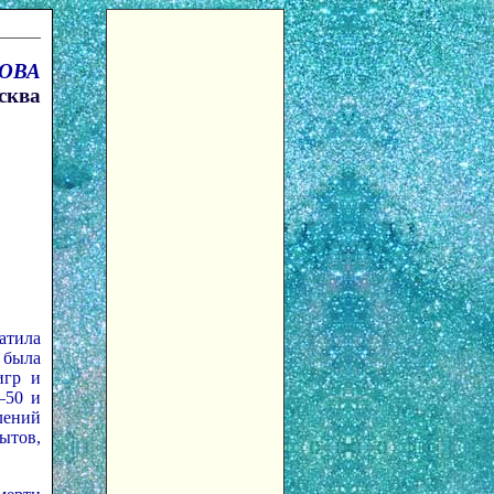
ОВА
сква
атила
 была
игр и
–50 и
лений
ытов,