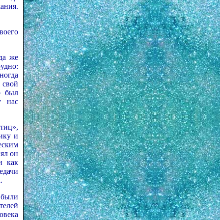
ания.
воего
да же
удно:
ногда
 свой
» был
у нас
тиц»,
ику и
еским
лял он
и как
едачи
.
 были
телей
овека