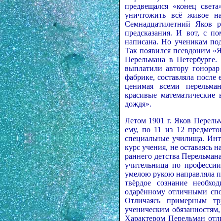
предвещался «конец света
уничтожить всё живое н
Семнадцатилетний Яков р
предсказания. И вот, с п
написана. Но ученикам под
Так появился псевдоним «Я
Перельмана в Петербурге.
выплатили автору гонорар
фабрике, составляла после 
ценимая всеми перельман
красивые математические 
дождя».
Летом 1901 г. Яков Перель
ему, по 11 из 12 предмето
специальные училища. Инт
курс учения, не оставаясь 
раннего детства Перельман
учительница по профессии
умелою рукою направляла п
твёрдое сознание необхо
одарённому отличными спо
Отличаясь примерным т
ученическим обязанностям,
Характером Перельман отл