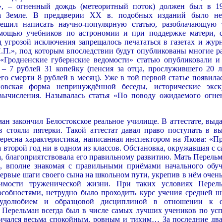
», – огненный дождь (метеоритный поток) должен был в 19
а Земле. В преддверии ХХ в. подобных изданий было не
ешил написать научно-популярную статью, разоблачающую 
омощью учебников по астрономии и при поддержке матери, с
 угрозой исключения запрещалось печататься в газетах и журн
.П.», под которым впоследствии будут опубликованы многие р
 «Гродненские губернские ведомости» статью опубликовали и
 – 7 рублей 31 копейку (пенсия за отца, прослужившего 20 л
его смерти 8 рублей в месяц). Уже в той первой статье появила
овская форма непринуждённой беседы, исторические экск
вычисления. Называлась статья «По поводу ожидаемого огне
ман закончил Белостокское реальное училище. В аттестате, выд
в стояли пятерки. Такой аттестат давал право поступать в в
ересна характеристика, написанная инспектором на Якова: «П
на второй год ни в одном из классов. Обстановка, окружавшая с 
а, благоприятствовала его правильному развитию. Мать Перельм
, вполне знакомая с правильными приёмами начального обуч
ервые шаги своего сына на школьном пути, укрепив в нём очень
димости труженической жизни. При таких условиях Перель
собностями, нетрудно было проходить курс учения средней ш
рудолюбием и образцовой дисциплиной в отношении к 
 Перельман всегда был в числе самых лучших учеников по усп
ичался весьма спокойным, ровным и тихим… За последние два