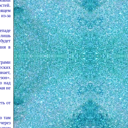
ровни
остей.
лящем
из-за
епаде
 лишь
будет
ния в
трами
еских
знает,
зон».
о над
рая не
еть от
о там
через
жаром