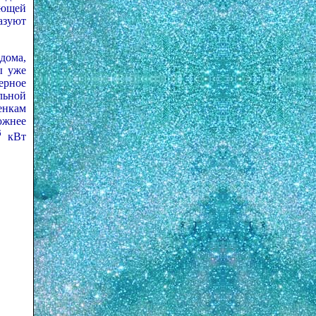
ающей
азуют
дома,
ы уже
ерное
льной
енкам
южнее
6
кВт