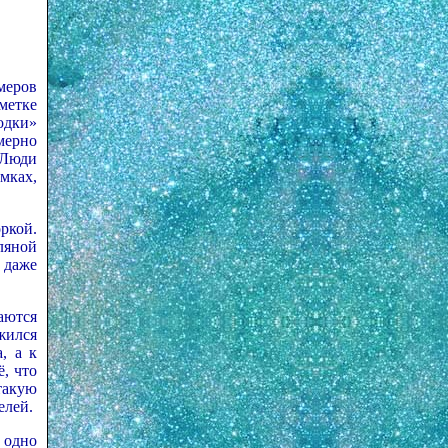
меров
метке
одки»
мерно
 Люди
мках,
ркой.
ляной
 даже
аются
жился
, а к
ё, что
 такую
елей.
 одно