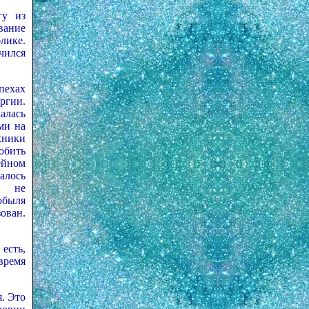
гу из
вание
лике.
чился
пехах
ргии.
алась
ми на
хники
обить
ейном
алось
ти не
обыля
зован.
 есть,
время
я. Это