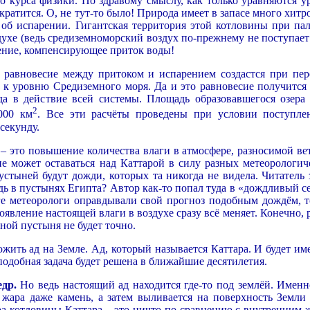
го курса физики. По здравому смыслу, как только уравняются у
кратится. О, не тут-то было! Природа имеет в запасе много хитр
 об испарении. Гигантская территория этой котловины при па
ухе (ведь средиземноморский воздух по-прежнему не поступает 
рение, компенсирующее приток воды!
, равновесие между притоком и испарением создастся при пер
 к уровню Средиземного моря. Да и это равновесие получится
да в действие всей системы. Площадь образовавшегося озера 
2
000 км
. Все эти расчёты проведены при условии поступле
секунду.
 – это повышение количества влаги в атмосфере, разносимой ве
не может оставаться над Каттарой в силу разных метеорологич
устыней будут дожди, которых та никогда не видела. Читатель 
ь в пустынях Египта? Автор как-то попал туда в «дождливый се
ге метеорологи оправдывали свой прогноз подобным дождём, т
оявление настоящей влаги в воздухе сразу всё меняет. Конечно, 
ной пустыня не будет точно.
жить ад на Земле. Ад, который называется Каттара. И будет им
 подобная задача будет решена в ближайшие десятилетия.
едр.
Но ведь настоящий ад находится где-то под землёй. Именн
жара даже камень, а затем выливается на поверхность Земли 
ара котловины Каттара – это ничто по сравнению с внутренним 