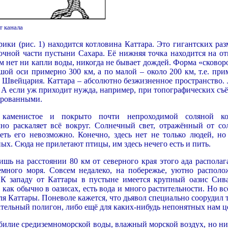
т канала
ики (рис. 1) находится котловина Каттара. Это гигантских раз
точной части пустыни Сахара. Её нижняя точка находится на от
м нет ни капли воды, никогда не бывает дождей. Форма «сковор
шой оси примерно 300 км, а по малой – около 200 км, т.е. при
к Швейцария. Каттара – абсолютно безжизненное пространство.
 А если уж приходит нужда, например, при топографических съё
ированными.
каменистое и покрыто почти непроходимой соляной ко
мно раскаляет всё вокруг. Солнечный свет, отражённый от со
петь его невозможно. Конечно, здесь нет не только людей, но
х. Сюда не прилетают птицы, им здесь нечего есть и пить.
ишь на расстоянии 80 км от северного края этого ада располаг
много моря. Совсем недалеко, на побережье, уютно располо
К западу от Каттары в пустыне имеется крупный оазис Сива
 как обычно в оазисах, есть вода и много растительности. Но вс
 для Каттары. Поневоле кажется, что дьявол специально соорудил
ательный полигон, либо ещё для каких-нибудь непонятных нам ц
обилие средиземноморской воды, влажный морской воздух, но ни