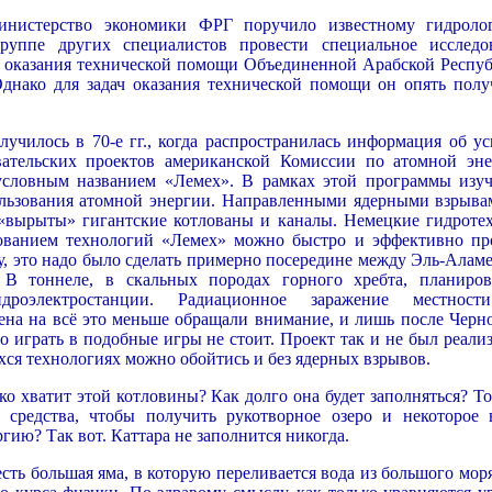
инистерство экономики ФРГ поручило известному гидроло
руппе других специалистов провести специальное исследо
е оказания технической помощи Объединенной Арабской Респуб
Однако для задач оказания технической помощи он опять полу
училось в 70-е гг., когда распространилась информация об ус
вательских проектов американской Комиссии по атомной эне
условным названием «Лемех». В рамках этой программы изуч
льзования атомной энергии. Направленными ядерными взрыва
«вырыты» гигантские котлованы и каналы. Немецкие гидроте
зованием технологий «Лемех» можно быстро и эффективно пр
ту, это надо было сделать примерно посередине между Эль-Алам
 В тоннеле, в скальных породах горного хребта, планиров
дроэлектростанции. Радиационное заражение местнос
мена на всё это меньше обращали внимание, и лишь после Черн
то играть в подобные игры не стоит. Проект так и не был реали
ся технологиях можно обойтись и без ядерных взрывов.
ко хватит этой котловины? Как долго она будет заполняться? То
 средства, чтобы получить рукотворное озеро и некоторое 
ргию? Так вот. Каттара не заполнится никогда.
есть большая яма, в которую переливается вода из большого мор