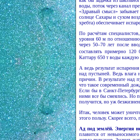
как бы задачка из школьно
воды, поток через канал пре
«Здравый смысл» забывает
солнце Сахары и сухом возд
хребта) обеспечивает испа
По расчётам специалистов
уровня 60 м по отношению
через 50–70 лет после вво
составлять примерно 120 
Каттару 650 т воды каждую 
А ведь результат испарения
над пустыней. Ведь влага 
причин. В результате над п
что такое современный дожд
Если бы в Санкт-Петербур
ними все бы смеялись. Но п
получится, но уж безжизнен
Итак, человек может уничто
этого пользу. Скорее всего,
Ад под землёй. Энергия н
плавится от невыносимого 
жерла вулканов. Значит, ж