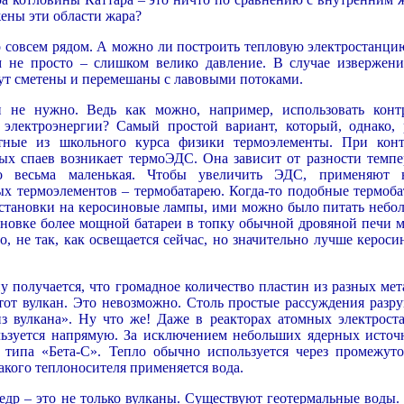
ены эти области жара?
о совсем рядом. А можно ли построить тепловую электростанцию
м не просто – слишком велико давление. В случае извержени
ут сметены и перемешаны с лавовыми потоками.
и не нужно. Ведь как можно, например, использовать конт
 электроэнергии? Самый простой вариант, который, однако, 
стные из школьного курса физики термоэлементы. При конт
ых спаев возникает термоЭДС. Она зависит от разности темпе
но весьма маленькая. Чтобы увеличить ЭДС, применяют 
х термоэлементов – термобатарею. Когда-то подобные термоба
установки на керосиновые лампы, ими можно было питать небо
ановке более мощной батареи в топку обычной дровяной печи 
, не так, как освещается сейчас, но значительно лучше кероси
у получается, что громадное количество пластин из разных мет
тот вулкан. Это невозможно. Столь простые рассуждения разр
з вулкана». Ну что же! Даже в реакторах атомных электрост
льзуется напрямую. За исключением небольших ядерных источ
, типа «Бета-С». Тепло обычно используется через промежут
такого теплоносителя применяется вода.
едр – это не только вулканы. Существуют геотермальные воды. 