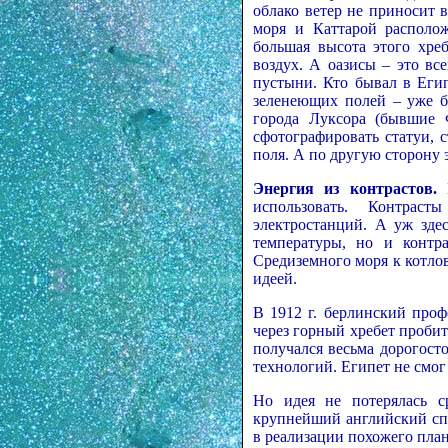
облако ветер не приносит 
моря и Каттарой располож
большая высота этого хре
воздух. А оазисы – это вс
пустыни. Кто бывал в Егип
зеленеющих полей – уже б
города Луксора (бывшие 
сфотографировать статуи, с
поля. А по другую сторону 
Энергия из контрастов.
К
использовать. Контрас
электростанций. А уж здес
температуры, но и контр
Средиземного моря к котло
идеей.
В 1912 г. берлинский проф
через горный хребет проби
получался весьма дорогост
технологий. Египет не смог
Но идея не потерялась 
крупнейший английский спе
в реализации похожего плана