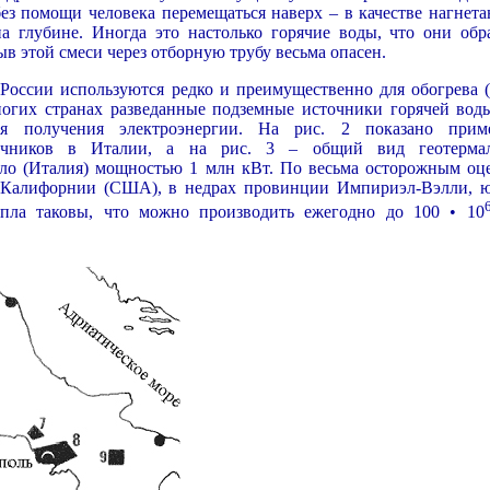
ез помощи человека перемещаться наверх – в качестве нагнет
на глубине. Иногда это настолько горячие воды, что они обр
в этой смеси через отборную трубу весьма опасен.
России используются редко и преимущественно для обогрева (
многих странах разведанные подземные источники горячей вод
ля получения электроэнергии. На рис. 2 показано прим
очников в Италии, а на рис. 3 – общий вид геотерма
лло (Италия) мощностью 1 млн кВт. По весьма осторожным оц
й Калифорнии (США), в недрах провинции Импириэл-Вэлли, 
епла таковы, что можно производить ежегодно до 100 • 10