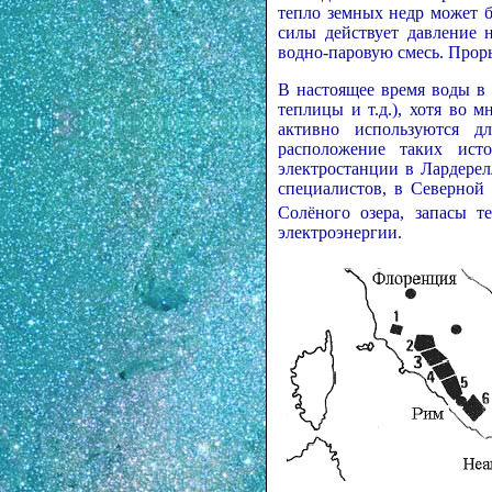
тепло земных недр может б
силы действует давление 
водно-паровую смесь. Проры
В настоящее время воды в 
теплицы и т.д.), хотя во 
активно используются д
расположение таких ист
электростанции в Лардере
специалистов, в Северно
Солёного озера, запасы т
электроэнергии.