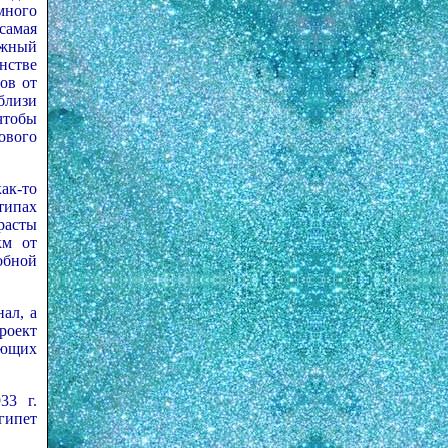
много
самая
ажный
нстве
ов от
близи
чтобы
ового
ак-то
типах
расты
км от
обной
ал, а
роект
ующих
33 г.
гипет