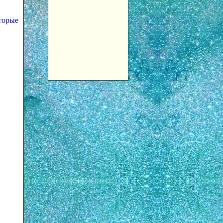
торые