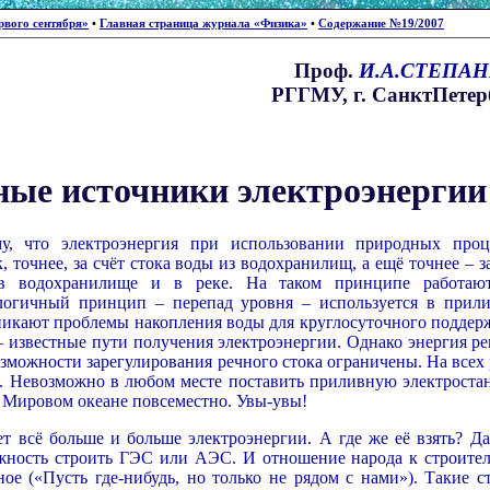
рвого сентября»
•
Главная страница журнала «Физика»
•
Содержание №19/2007
Проф.
И.А.СТЕПА
РГГМУ, г. СанктПетер
ые источники электроэнергии
, что электроэнергия при использовании природных проц
к, точнее, за счёт стока воды из водохранилищ, а ещё точнее – з
в водохранилище и в реке. На таком принципе работаю
логичный принцип – перепад уровня – используется в прил
зникают проблемы накопления воды для круглосуточного поддер
 – известные пути получения электроэнергии. Однако энергия р
зможности зарегулирования речного стока ограничены. На всех 
. Невозможно в любом месте поставить приливную электроста
 Мировом океане повсеместно. Увы-увы!
ет всё больше и больше электроэнергии. А где же её взять? Да
ожность строить ГЭС или АЭС. И отношение народа к строител
е («Пусть где-нибудь, но только не рядом с нами»). Такие с