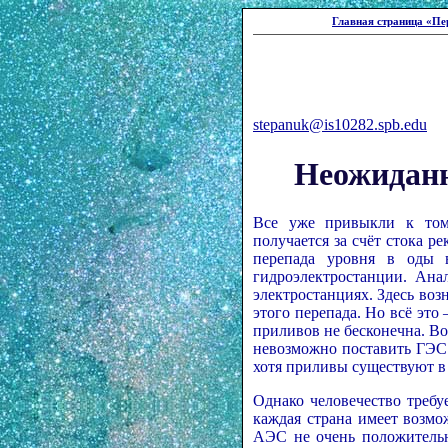
Главная страница «Пе
stepanuk@is10282.spb.edu
Неожиданн
Все уже привыкли к тому
получается за счёт стока ре
перепада уровня в оды 
гидроэлектростанции. Ана
электростанциях. Здесь во
этого перепада. Но всё это
приливов не бесконечна. Во
невозможно поставить ГЭС
хотя приливы существуют в
Однако человечество требу
каждая страна имеет возм
АЭС не очень положительно