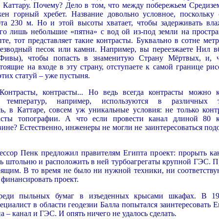
в Каттару. Почему? Дело в том, что между побережьем Средизе
ен горный хребет. Название довольно условное, поскольку 
бта 230 м. Но и этой высоты хватает, чтобы задерживать вл
его лишь небольшие «пятна» с вод ой из-под земли на простра
те, тот представляет такие контрасты. Буквально в сотне метр
езводный песок или камни. Например, вы переезжаете Нил в
Фивы), чтобы попасть в знаменитую Страну Мёртвых, и, 
тоящие на входе в эту страну, отступаете к самой границе рис
этих статуй – уже пустыня.
онтрасты, контрасты... Но ведь всегда контрасты можно к
ты температур, например, используются в различных 
ь, в Каттаре, совсем уж уникальные условия: не только конт
асты топографии. А что если провести канал длиной 80 
вине? Естественно, инженеры не могли не заинтересоваться под
ессор Пенк предложил правителям Египта проект: прорыть кан
ть штольню и расположить в ней турбоагрегаты крупной ГЭС. П
оящим. В то время не было ни нужной техники, ни соответств
 финансировать проект.
среди пыльных бумаг в изъеденных крысами шкафах. В 19
циалист в области геодезии Балла попытался заинтересовать Е
 – канал и ГЭС. И опять ничего не удалось сделать.