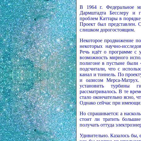
В 1964 г. Федеральное м
Дармштадта Бесслеру и г
проблем Каттары в порядк
Проект был представлен. 
слишком дорогостоящим.
Некоторое продвижение пол
некоторых научно-исследо
Речь идёт о программе с 
возможность мирного испо
полигоне в пустыне были 
подсчитали, что с исполь
канал и тоннель. По проек
и оазисом Мерса-Матрух.
установить турбины ги
рассматривалось. В те вре
стало окончательно ясно, ч
Однако сейчас при имеющих
Но спрашивается: а насколь
стоит ли тратить большие
получать оттуда электроэне
Удивительно. Казалось бы, 