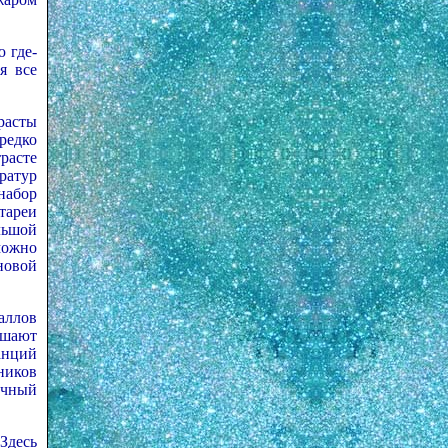
 где-
я все
расты
редко
расте
ратур
набор
тареи
льшой
можно
новой
аллов
ушают
анций
ников
очный
Здесь