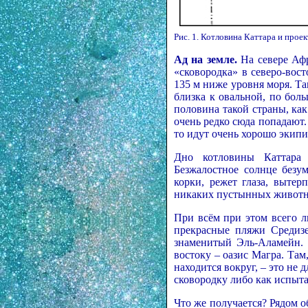
Рис. 1. Котловина Каттара и проек
Ад на земле.
На севере Афр
«сковородка» в северо-вос
135 м ниже уровня моря. Та
близка к овальной, по боль
половина такой страны, ка
очень редко сюда попадают.
то идут очень хорошо экип
Дно котловины Каттара 
Безжалостное солнце безу
корки, режет глаза, вытер
никаких пустынных животны
При всём при этом всего л
прекрасные пляжи Средизе
знаменитый Эль-Аламейн. 
востоку – оазис Магра. Там,
находится вокруг, – это не
сковородку либо как испыт
Что же получается? Рядом 