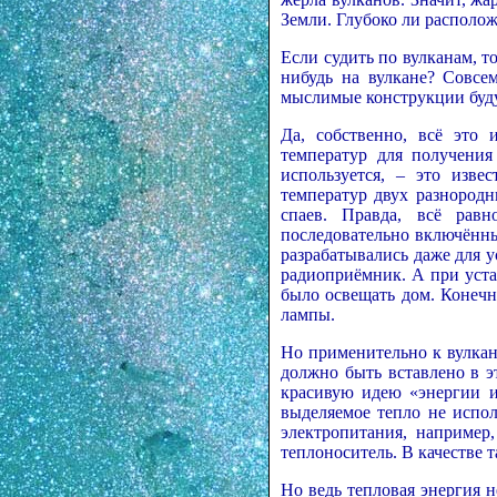
Земли. Глубоко ли располож
Если судить по вулканам, т
нибудь на вулкане? Совсе
мыслимые конструкции буд
Да, собственно, всё это 
температур для получения
используется, – это изве
температур двух разнородн
спаев. Правда, всё рав
последовательно включённы
разрабатывались даже для 
радиоприёмник. А при уст
было освещать дом. Конечно
лампы.
Но применительно к вулкан
должно быть вставлено в э
красивую идею «энергии и
выделяемое тепло не испо
электропитания, например
теплоноситель. В качестве 
Но ведь тепловая энергия н