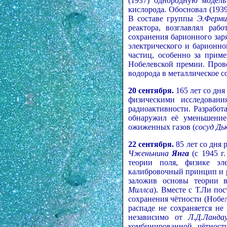
(1937) однородную модель
кислорода. Обосновал (193
В составе группы
Э.Ферми
реактора, возглавлял ра
сохранения барионного заря
электрического и барионно
частиц, особенно за прим
Нобелевской премии. Провё
водорода в металлическое с
20 сентября.
165 лет со дн
физическими исследован
радиоактивности. Разработ
обнаружил её уменьшение
ожиженных газов (
сосуд Дь
22 сентября.
85 лет со дня
Чженьнина
Янга
(с 1945 г
теории поля, физике э
калибровочный принцип и р
заложив основы теории в
Миллса
). Вместе с Т.Ли по
сохранения чётности (Нобеле
распаде не сохраняется не
независимо от
Л.Д.Ланда
комбинированной чётност