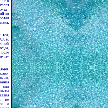
рвое в
Рэлея
Рэлея–
ой ко
ботал
изма,
 тел,
ХХ в.
етной
езда,
после
тезы»
Кюри.
олио-
имии,
вания
й вид
опыты
иллия
ет не
тов и