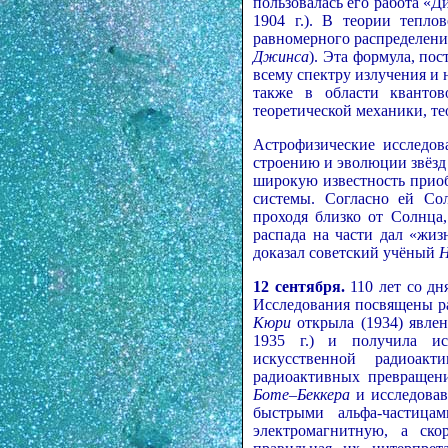
пользовалась его работа «Д
1904 г.). В теории тепло
равномерного распределения
Джинса
). Эта формула, по
всему спектру излучения и 
также в области квантов
теоретической механики, те
Астрофизические исследов
строению и эволюции звёзд 
широкую известность приоб
системы. Согласно ей Сол
проходя близко от Солнца
распада на части дал «жиз
доказал советский учёный
Н
12 сентября.
110 лет со дн
Исследования посвящены ра
Кюри
открыла (1934) явле
1935 г.) и получила ис
искусственной радиоак
радиоактивных превращени
Боте–Беккера
и исследовав
быстрыми альфа-частиц
электромагнитную, а ско