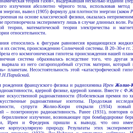
инамическая теория газов», выдержавшая несколько изданий (пе
вого излучения абсолютно чёрного тела, использовав метод 
 энергии, вывел (1905) формулу для плотности энергии (
закон 
строенная на основе классической физики, оказалась неприменим
не противоречила эксперименту лишь в случае длинных волн. Ра
ой теории, математической теории электричества и магнет
ории относительности.
ания относились к фигурам равновесия вращающихся жидких
и их систем, происхождению Солнечной системы. В 20–30-е гг. 
рела его космогоническая гипотеза происхождения нашей план
нечная система образовалась вследствие того, что другая зв
, вырвала из него сигароподобный сгусток материи, который 
нь» планетам. Несостоятельность этой «катастрофической гипо
.Н.Парийский.
я рождения французского физика и радиохимика
Ирен
Жолио-
диоактивности, ядерной физике, ядерной химии. Вместе с
Ф.Ж
ние искусственной радиоактивности (Нобелевская премия по х
кусственные радиоактивные изотопы. Продолжая исследо
тивности, супруги Жолио-Кюри открыли (1934) новы
й – позитронную радиоактивность. Ранее (1931), повторив 
 бериллиевое излучение, возникающее при бомбардировке бер
ами, Ирен и Фредерик пришли к выводу, что оно име
рее корпускулярную природу. Результаты этих эксперимен