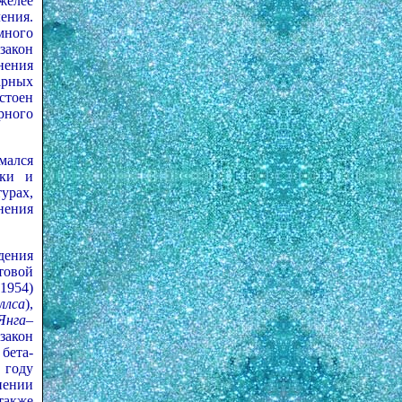
желее
ения.
много
закон
нения
арных
стоен
рного
мался
ики и
урах,
нения
дения
товой
1954)
ллса
),
Янга–
закон
 бета-
 году
нении
также