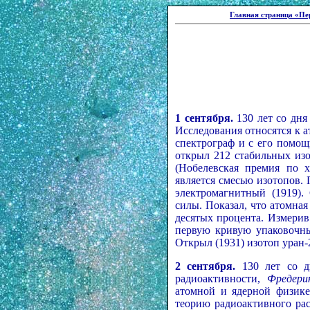
Главная страница «Пе
1 cентября.
130 лет со дн
Исследования относятся к а
спектрограф и с его помощ
открыл 212 стабильных из
(Нобелевская премия по х
является смесью изотопов.
электромагнитный (1919).
силы. Показал, что атомная
десятых процента. Измерив
первую кривую упаковочны
Открыл (1931) изотоп уран-
2 сентября.
130 лет со 
радиоактивности,
Фредер
атомной и ядерной физике
теорию радиоактивного ра