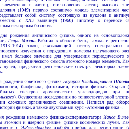
 элементарных частиц, столкновения частиц высоких эне
ложил (1949) первую составную модель элементарной час
едставляет собой систему, состоящую из нуклона и антину
овместно с
Т.Ли
выдвинул (1960) гипотезу о переносе с
чным векторным бозоном.
дня рождения английского физика, одного из основополож
пии,
Генри
Мозли.
Работал в области бета-, гамма- и рентгено
(1913–1914) закон, связывающий частоту спектральных 
геновского излучения с порядковым номером излучающего эле
н имел большое значение для утверждения периодического з
тановления физического смысла атомного номера элемента. Из
 лучей, предсказал рентгеновские спектры некоторых элеме
ь.
я рождения советского физика
Эдуарда Владимировича
Шпольс
роскопии, биофизике, фотохимии, истории физики. Открыл (
ейчатых спектров ароматических углеводородов при н
ьского
). Осуществил исследования по тонкоструктурной электр
опии сложных органических соединений. Написал ряд обзор
истории физики, а также двухтомный курс «Атомная физика».
дня рождения немецкого физика-экспериментатора
Ханса Вильг
ы атомной и ядерной физике, физике космических лучей. Из
 вместе с
Э.Резерфордом
изобрёл прибор для регистрации (с