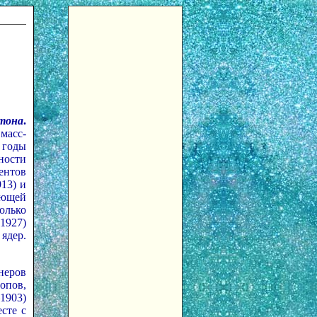
тона
.
масс-
 годы
ности
ентов
13) и
ающей
олько
1927)
ядер.
неров
опов,
1903)
сте с