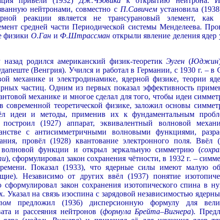
ация привели (1932)
Дж.Чэдвика
к открытию нейтрона. И
ызванную нейтронами, совместно с
П.Савичем
установила (1938)
рной реакции является не трансурановый элемент, как 
лемент средней части Периодической системы Менделеева. Про
ие физики
О.Ган
и
Ф.Штрассман
открыли явление деления ядер 
у назад родился американский физик-теоретик
Эуген
(
Юджин
удапеште (Венгрия). Учился и работал в Германии, с 1930 г. – 
ой механике и электродинамике, ядерной физике, теории яд
тарных частиц. Одним из первых показал эффективность приме
антовой механике и многое сделал для того, чтобы идеи симмет
 в современной теоретической физике, заложил основы симмет
ёл идеи и методы, применив их к фундаментальным пробл
построил (1927) аппарат, эквивалентный волновой механ
анстве с антисимметричными волновыми функциями, разра
ания, провёл (1928) квантование электронного поля. Ввёл (
и волновой функции и открыл зеркальную симметрию (
сохра
ти
), сформулировал закон сохранения чётности, в 1932 г. – сим
ремени. Показал (1933), что ядерные силы имеют малую об
ющие). Независимо от других ввёл (1937) понятие изотопиче
о сформулировал закон сохранения изотопического спина в ну
. Указал на связь изоспина с зарядовой независимостью ядерны
том
предложил (1936) дисперсионную формулу для вел
ата и рассеяния нейтронов (
формула Брейта–Вигнера
). Пред