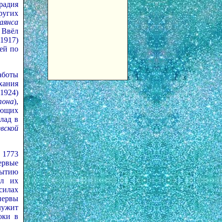
радия
ругих
аянса
 Ввёл
(1917)
ей по
аботы
хания
1924)
тона
),
ающих
лад в
вской
 1773
ервые
рытию
ал их
силах
нервы
лужит
оки в