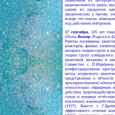
правильная их интерпрет
радиоактивность урана, в
одним из продуктов яде
предполагали, а лантан, э
вскоре эти опыты, немецк
под действием нейтронов.
17 сентября.
105 лет том
(
Поль
)
Вигнер
. Родился в Б
Работы посвящены квантов
реакторов, физике элемен
аппарата теории групп к кв
теории групп утвердились
квантовой механике и вв
Совместно с
П.Иорданом
конфигурационном простр
метод вторичного квантов
представление о чётност
пространственной чётнос
относительно обращения в
действия (короткодейству
спина и впервые отчётлив
нуклонных взаимодействиях
(1937). Вместе с
Г.Брей
эффективного сечения захв