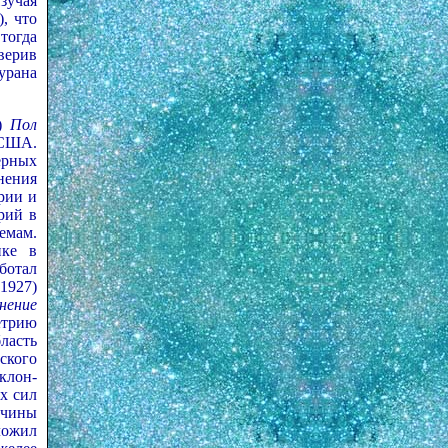
зучая
, что
тогда
верив
урана
)
Пол
в США.
ерных
нения
рии и
рий в
емам.
ике в
ботал
1927)
нение
метрию
ласть
ского
клон-
х сил
ичины
ложил