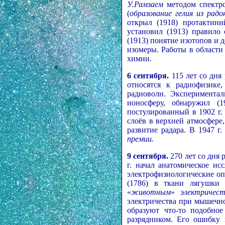
У.Рамзаем
методом спектро
(
образование гелия из радо
открыл (1918) протактини
установил (1913) правило
(1913) понятие изотопов и 
изомеры. Работы в области
химии.
6 сентября.
115 лет со дн
относятся к радиофизике
радиоволн. Экспериментал
ионосферу, обнаружил (
постулированный в 1902 г
слоёв в верхней атмосфере
развитие радара. В 1947 г
премии.
9 сентября.
270 лет со дня
г. начал анатомическое и
электрофизиологические оп
(1786) в ткани лягушки 
«
животным
»
электричес
электричества при мышечн
образуют что-то подобное
разрядником. Его ошибку