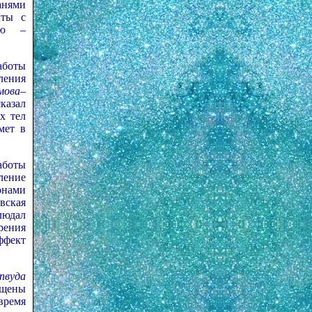
анями
ыты с
ию –
боты
ления
мова–
казал
х тел
мет в
аботы
ление
онами
вская
людал
рения
ффект
пвуда
щены
время