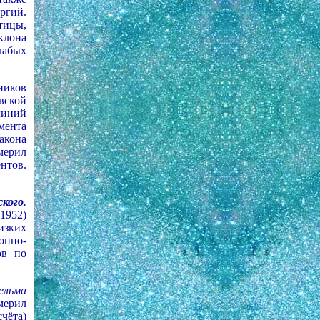
ргий.
тицы,
клона
лабых
ников
вской
линий
мента
акона
мерил
нтов.
кого
.
1952)
изких
онно-
ов по
ельма
мерил
чёта)