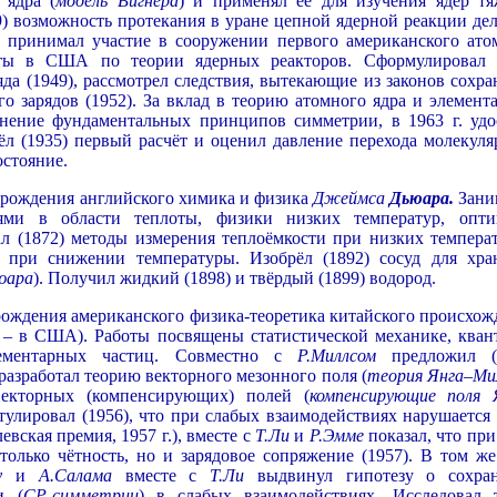
 ядра (
модель Вигнера
) и применял её для изучения ядер тя
9) возможность протекания в уране цепной ядерной реакции дел
принимал участие в сооружении первого американского ато
боты в США по теории ядерных реакторов. Сформулировал 
да (1949), рассмотрел следствия, вытекающие из законов сохра
го зарядов (1952). За вклад в теорию атомного ядра и элемент
енение фундаментальных принципов симметрии, в 1963 г. удо
л (1935) первый расчёт и оценил давление перехода молекуля
остояние.
я рождения английского химика и физика
Джеймса
Дьюара.
Зани
иями в области теплоты, физики низких температур, опт
ал (1872) методы измерения теплоёмкости при низких температ
 при снижении температуры. Изобрёл (1892) сосуд для хра
юара
). Получил жидкий (1898) и твёрдый (1899) водород.
 рождения американского физика-теоретика китайского происхож
. – в США). Работы посвящены статистической механике, кван
лементарных частиц. Совместно с
Р.Миллсом
предложил (
азработал теорию векторного мезонного поля (
теория Янга–Ми
екторных (компенсирующих) полей (
компенсирующие поля 
стулировал (1956), что при слабых взаимодействиях нарушается 
вская премия, 1957 г.), вместе с
Т.Ли
и
Р.Эмме
показал, что при
 только чётность, но и зарядовое сопряжение (1957). В том же
у
и
А.Салама
вместе с
Т.Ли
выдвинул гипотезу о сохра
и (
CP-симметрии
) в слабых взаимодействиях. Исследовал 