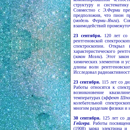
структуру и систематику
Совместно с
Э.Ферми
пред
предположив, что пион пр
(
модель Ферми–Янга
). С
взаимодействий промежуто
23 сентября.
120 лет со 
рентгеновской спектроско
спектроскопии. Открыл 
характеристического рент
(
закон Мозли
). Этот зако
химических элементов и ус
длины волн рентгеновских
Исследовал радиоактивност
23 сентября.
115 лет со дн
Работы относятся к спект
возникновение квазилин
температурах (
эффект Шпол
колебательной спектроск
многим разделам физики и 
30 сентября.
125 лет со 
Гейгера
.
Работы посвящен
(1908) заряд электрона и