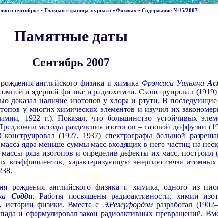
рвого сентября»
•
Главная страница журнала «Физика»
•
Содержание №16/2007
Памятные даты
Сентябрь 2007
я рождения английского физика и химика
Фрэнсиса Уильяма
Ас
томной и ядерной физике и радиохимии. Сконструировал (1919) 
ью доказал наличие изотопов у хлора и ртути. В последующие
отопов у многих химических элементов и изучил их закономер
имии, 1922 г.). Показал, что большинство устойчивых элем
 Предложил методы разделения изотопов – газовой диффузии (19
 Сконструировал (1927, 1937) спектрографы большой разреш
 масса ядра меньше суммы масс входящих в него частиц на неск
 массы ряда изотопов и определив дефекты их масс, построил (
х коэффициентов, характеризующую энергию связи атомных 
238.
дня рождения английского физика и химика, одного из пио
ика
Содди
.
Работы посвящены радиоактивности, химии изот
, истории физики. Вместе с
Э.Резерфордом
разработал (1902–
спада и сформулировал закон радиоактивных превращений. Вме