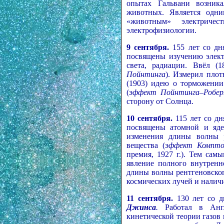
опытах Гальвани возника
животных. Является одни
«животным» электриче
электрофизиологии.
9 сентября.
155 лет со дн
посвящены изучению элект
света, радиации. Ввёл (1
Пойнтинга
). Измерил плот
(1903) идею о торможении
(
эффект Пойнтинга–Робер
сторону от Солнца.
10 сентября.
115 лет со д
посвящены атомной и яде
изменения длины волны р
вещества (
эффект Компто
премия, 1927 г.). Тем сам
явление полного внутренн
длины волны рентгеновско
космических лучей и наличи
11 сентября.
130 лет со 
Джинса
.
Работал в Англ
кинетической теории газов