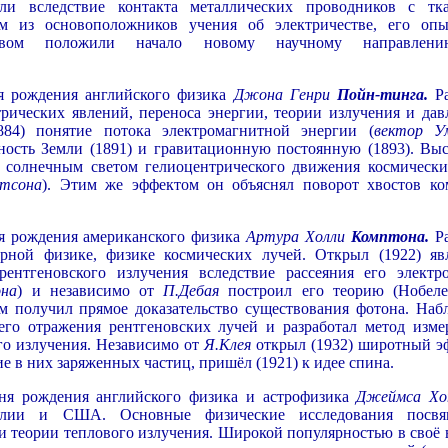
ли вследствие контакта металлических проводников с тк
м из основоположников учения об электричестве, его оп
ством положили начало новому научному направлен
я рождения английского физика
Джона Генри
Пойн-тинга.
Ра
рических явлений, переноса энергии, теории излучения и дав
884) понятие потока электромагнитной энергии (
вектор У
ность Земли (1891) и гравитационную постоянную (1893). Выс
 солнечным светом гелиоцентрического движения космически
тсона
). Этим же эффектом он объяснял поворот хвостов ко
ня рождения американского физика
Артура Холли
Комптона.
Р
рной физике, физике космических лучей. Открыл (1922) яв
ентгеновского излучения вследствие рассеяния его электр
на
) и независимо от
П.Дебая
построил его теорию (Нобеле
ым получил прямое доказательство существования фотона. Наб
его отражения рентгеновских лучей и разработал метод изме
го излучения. Независимо от
Я.Клея
открыл (1932) широтный э
е в них заряженных частиц, пришёл (1921) к идее спина.
дня рождения английского физика и астрофизика
Джеймса Хо
ии и США. Основные физические исследования посвя
 и теории теплового излучения. Широкой популярностью в своё 