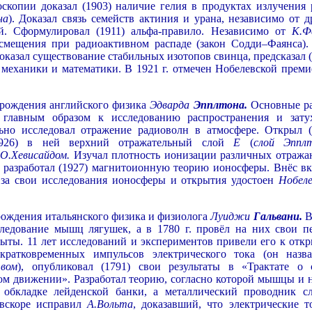
скопии доказал (1903) наличие гелия в продуктах излучения 
на
). Доказал связь семейств актиния и урана, независимо от д
й. Сформулировал (1911) альфа-правило. Независимо от
К.Ф
 смещения при радиоактивном распаде (закон Содди–Фаянса).
доказал существование стабильных изотопов свинца, предсказал 
 механики и математики. В 1921 г. отмечен Нобелевской преми
я рождения английского физика
Эдварда
Эпплтона.
Основные р
, главным образом к исследованию распространения и зату
ьно исследовал отражение радиоволн в атмосфере. Открыл (
1926) в ней верхний отражательный слой
Е
(
слой Эппл
.
О.Хевисайдом.
Изучал плотность ионизации различных отраж
, разработал (1927) магнитоионную теорию ионосферы. Внёс вк
. за свои исследования ионосферы и открытия удостоен
Нобеле
 рождения итальянского физика и физиолога
Луиджи
Гальвани.
В
сследование мышц лягушек, а в 1780 г. провёл на них свои п
ыты. 11 лет исследований и экспериментов привели его к отк
кратковременных импульсов электрического тока (он назв
твом
), опубликовал (1791) свои результаты в «Трактате о 
ом движении». Разработал теорию, согласно которой мышцы и 
 обкладке лейденской банки, а металлический проводник с
 вскоре исправил
А.Вольта
, доказавший, что электрические т