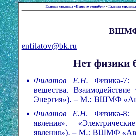
Главная страница «Первого сентября»
•
Главная страниц
ВШМФ 
enfilatov@bk.ru
Нет физики б
Филатов Е.Н.
Физика-7: 
вещества. Взаимодействие 
Энергия»). – М.: ВШМФ «Ава
Филатов Е.Н.
Физика-8:
явления». «Электрически
явления»). – М.: ВШМФ «Ава