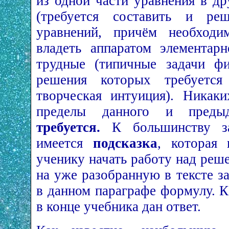
из одной части уравнения в др
(требуется составить и ре
уравнений, причём необходи
владеть аппаратом элементар
трудные (типичные задачи фи
решения которых требуется 
творческая интуиция). Никак
пределы данного и преды
требуется.
К большинству за
имеется
подсказка
, которая 
ученику начать работу над реш
на уже разобранную в тексте з
в данном параграфе формулу. К
в конце учебника дан ответ.