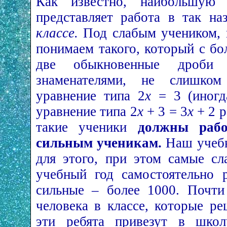
Как известно, наибольшую 
представляет работа в так н
классе.
Под слабым учеником, н
понимаем такого, который с б
две обыкновенные дроби
знаменателями, не слишко
уравнение типа 2
х
= 3 (иногд
уравнение типа 2
х
+ 3 = 3
х
+ 2 р
такие ученики
должны рабо
сильным ученикам.
Наш учебн
для этого, при этом самые с
учебный год самостоятельно 
сильные – более 1000. Почти
человека в классе, которые р
эти ребята привезут в школ