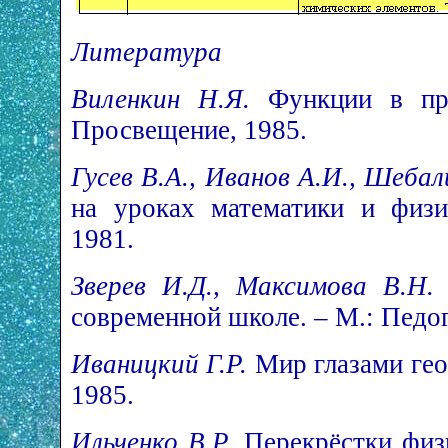
Литература
Виленкин Н.Я.
Функции в при
Просвещение, 1985.
Гусев В.А., Иванов А.И., Шебал
на уроках математики и физи
1981.
Зверев И.Д., Максимова В.Н
современной школе. – М.: Педог
Иваницкий Г.Р.
Мир глазами гео
1985.
Ильченко В.Р.
Перекрёстки физи