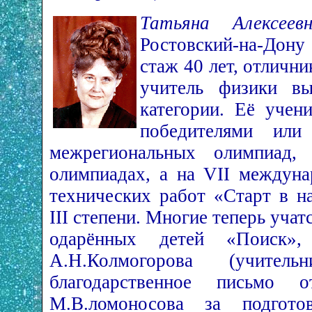
Татьяна Алексеев
Ростовский-на-Дон
стаж 40 лет, отличн
учитель физики вы
категории. Её учен
победителями или
межрегиональных олимпиад, 
олимпиадах, а на VII междуна
технических работ «Старт в н
III степени. Многие теперь учат
одарённых детей «Поис
А.Н.Колмогорова (учител
благодарственное письмо
М.В.ломоносова за подготов