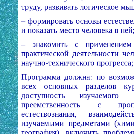
труду, развивать логическое мы
– формировать основы естеств
и показать место человека в ней
– знакомить с применением
практической деятельности че
научно-технического прогресса;
Программа должна: по возмож
всех основных разделов кур
доступность изучаемого м
преемственность с проп
естествознания, взаимодейс
изучаемыми предметами (химия
география), включить пробле