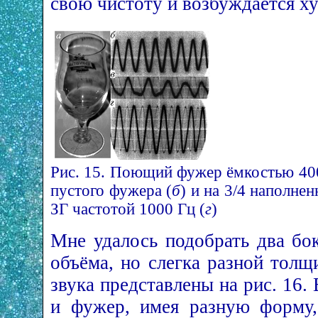
свою чистоту и возбуждается х
Рис. 15. Поющий фужер ёмкостью 400
пустого фужера (
б
) и на 3/4 наполнен
ЗГ частотой 1000 Гц (
г
)
Мне удалось подобрать два бо
объёма, но слегка разной толщ
звука представлены на рис. 16.
и фужер, имея разную форму,