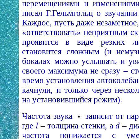
перемещениями и изменениями
писал Г.Гельмгольц о звучании
Каждое, пусть даже незаметное
«ответствовать» неприятным ск
проявится в виде резких л
становится сложным (и немуз
бокалах можно услышать и уви
своего максимума не сразу – с
время установления автоколеба
качнули, и только через неско
на установившийся режим).
Частота звука
зависит от па
где
l
– толщина стенки, а
d
– ди
частота понижается с у