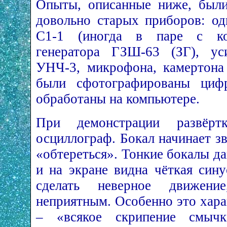
Опыты, описанные ниже, был
довольно старых приборов: од
С1-1 (иногда в паре с ком
генератора ГЗШ-63 (ЗГ), ус
УНЧ-3, микрофона, камертона
были сфотографированы циф
обработаны на компьютере.
При демонстрации развёрт
осциллограф. Бокал начинает зв
«обтереться». Тонкие бокалы д
и на экране видна чёткая сину
сделать неверное движени
неприятным. Особенно это хар
– «всякое скрипение смычк