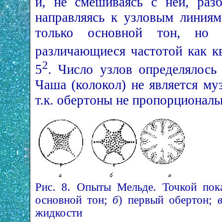
и, не смешиваясь с ней, разб
направляясь к узловым линиям
только основной тон, но 
различающиеся частотой как к
2
5
. Число узлов определялось 
Чаша (колокол) не является м
т.к. обертоны не пропорциональ
Рис. 8. Опыты Мельде. Точкой по
основной тон;
б
) первый обертон;
жидкости