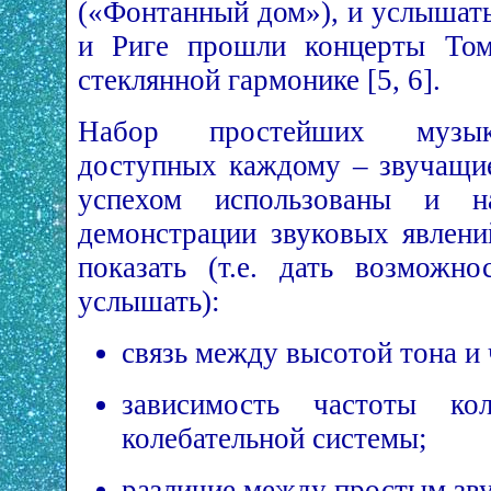
(«Фонтанный дом»), и услышать
и Риге прошли концерты Том
стеклянной гармонике [5, 6].
Набор простейших музыка
доступных каждому – звучащие
успехом использованы и 
демонстрации звуковых явлен
показать (т.е. дать возможн
услышать):
связь между высотой тона и 
зависимость частоты ко
колебательной системы;
различие между простым зв