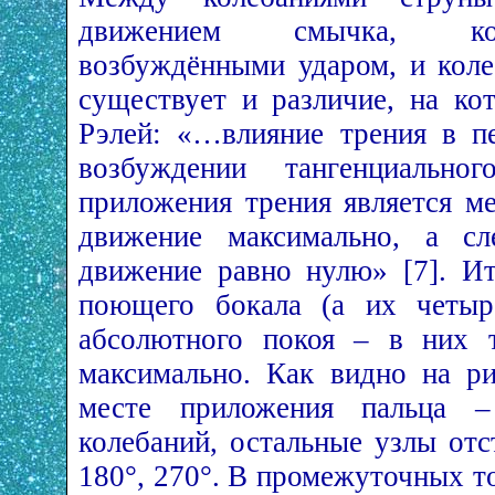
движением смычка, кол
возбуждёнными ударом, и кол
существует и различие, на ко
Рэлей: «…влияние трения в п
возбуждении тангенциальн
приложения трения является ме
движение максимально, а сле
движение равно нулю» [7]. Ит
поющего бокала (а их четыр
абсолютного покоя – в них т
максимально. Как видно на ри
месте приложения пальца 
колебаний, остальные узлы отс
180°, 270°. В промежуточных т