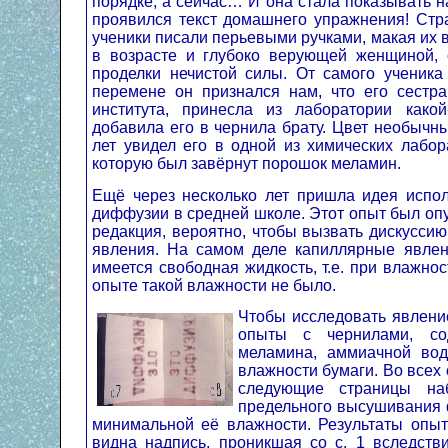
порядке, а сейчас… И она стала показывать на
проявился текст домашнего упражнения! Стра
ученики писали перьевыми ручками, макая их 
в возрасте и глубоко верующей женщиной, о
проделки нечистой силы. От самого ученика
перемене он признался нам, что его сестра,
института, принесла из лаборатории како
добавила его в чернила брату. Цвет необычн
лет увидел его в одной из химических лабор
которую был завёрнут порошок меламин.
Ещё через несколько лет пришла идея испо
диффузии в средней школе. Этот опыт был оп
редакция, вероятно, чтобы вызвать дискусси
явления. На самом деле капиллярные явлени
имеется свободная жидкость, т.е. при влажн
опыте такой влажности не было.
Чтобы исследовать явлени
опыты с чернилами, со
меламина, аммиачной вод
влажности бумаги. Во всех
следующие страницы на
предельного высушивания ф
минимальной её влажности. Результаты опыт
видна надпись, проникшая со с. 1 вследст