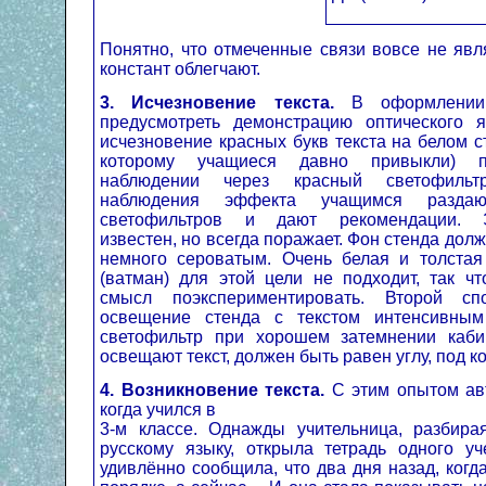
Понятно, что отмеченные связи вовсе не яв
констант облегчают.
3.
Исчезновение текста.
В оформлении
предусмотреть демонстрацию
оптического я
исчезновение красных букв текста на белом с
которому учащиеся давно привыкли) 
наблюдении через красный светофильт
наблюдения эффекта учащимся разда
светофильтров и дают рекомендации. 
известен, но всегда поражает. Фон стенда дол
немного сероватым. Очень белая и толстая
(ватман) для этой цели не подходит, так чт
смысл поэкспериментировать. Второй с
освещение стенда с текстом интенсивным
светофильтр при хорошем затемнении каби
освещают текст, должен быть равен углу, под 
4.
Возникновение текста.
С этим опытом авт
когда учился в
3-м классе. Однажды учительница, разбир
русскому языку, открыла тетрадь одного уч
удивлённо сообщила, что два дня назад, когд