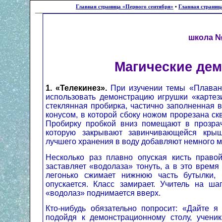
Главная страница «Первого сентября»
•
Главная страниц
школа №
Магические де
1. «Телекинез».
При изучении темы «Плавани
использовать демонстрацию игрушки «картез
стеклянная пробирка, частично заполненная 
конусом, в которой сбоку ножом прорезана ск
Пробирку пробкой вниз помещают в прозрач
которую закрывают завинчивающейся кры
лучшего хранения в воду добавляют немного м
Несколько раз плавно опуская кисть правой
заставляет «водолаза» тонуть, а в это время
легонько сжимает нижнюю часть бутылки, и
опускается. Класс замирает. Учитель на ша
«водолаз» поднимается вверх.
Кто-нибудь обязательно попросит: «Дайте 
подойдя к демонстрационному столу, учени