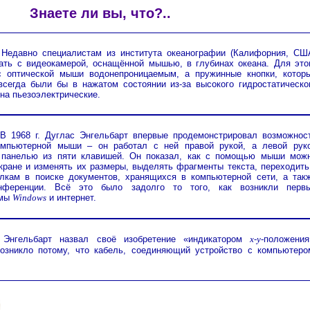
Знаете ли вы, что?..
Недавно специалистам из института океанографии (Калифорния, СШ
ать с видеокамерой, оснащённой мышью, в глубинах океана. Для это
с оптической мыши водонепроницаемым, а пружинные кнопки, котор
всегда были бы в нажатом состоянии из-за высокого гидростатическо
на пьезоэлектрические.
В 1968 г. Дуглас Энгельбарт впервые продемонстрировал возможнос
омпьютерной мыши – он работал с ней правой рукой, а левой рук
 панелью из пяти клавишей. Он показал, как с помощью мыши мож
кране и изменять их размеры, выделять фрагменты текста, переходить
лкам в поиске документов, хранящихся в компьютерной сети, а так
онференции. Всё это было задолго то того, как возникли перв
емы
Windows
и интернет.
Энгельбарт назвал своё изобретение «индикатором
x-y-
положения
озникло потому, что кабель, соединяющий устройство с компьютеро