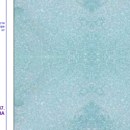
сти
оре
 от
87.
ВА