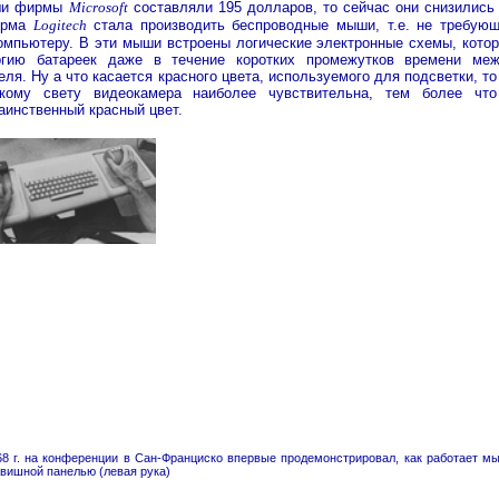
ыши фирмы
Microsoft
составляли 195 долларов, то сейчас они снизились
ирма
Logitech
стала производить беспроводные мыши, т.е. не требую
омпьютеру. В эти мыши встроены логические электронные схемы, кото
ргию батареек даже в течение коротких промежутков времени ме
ля. Ну а что касается красного цвета, используемого для подсветки, то
кому свету видеокамера наиболее чувствительна, тем более чт
аинственный красный цвет.
68 г. на конференции в Сан-Франциско впервые продемонстрировал, как работает м
лавишной панелью (левая рука)