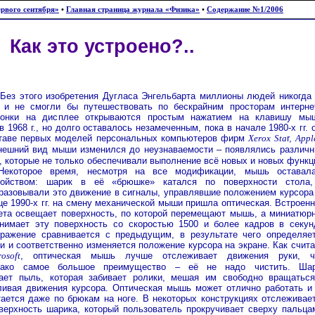
рвого сентября»
•
Главная страница журнала «Физика»
•
Содержание №1/2006
Как это устроено?..
Без этого изобретения Дугласа Энгельбарта миллионы людей никогда
и не смогли бы путешествовать по бескрайним просторам интерне
онки на дисплее открываются простым нажатием на клавишу мы
 1968 г., но долго оставалось незамеченным, пока в начале 1980-х гг. 
ставе первых моделей персональных компьютеров фирм
Xerox Sta
r,
Appl
внешний вид мыши изменился до неузнаваемости – появлялись различ
, которые не только обеспечивали выполнение всё новых и новых функц
Некоторое время, несмотря на все модификации, мышь оставал
тройством: шарик в её «брюшке» катался по поверхности стола
разовывали это движение в сигналы, управлявшие положением курсора
це 1990-х гг. на смену механической мыши пришла оптическая. Встроен
ета освещает поверхность, по которой перемещают мышь, а миниатюр
нимает эту поверхность со скоростью 1500 и более кадров в секун
ажение сравнивается с предыдущим, в результате чего определяе
 и соответственно изменяется положение курсора на экране. Как счит
osoft
, оптическая мышь лучше отслеживает движения руки, ч
днако самое большое преимущество – её не надо чистить. Ша
ает пыль, которая забивает ролики, мешая им свободно вращатьс
ливая движения курсора. Оптическая мышь может отлично работать и
тается даже по брюкам на ноге. В некоторых конструкциях отслеживае
оверхность шарика, который пользователь прокручивает сверху пальца