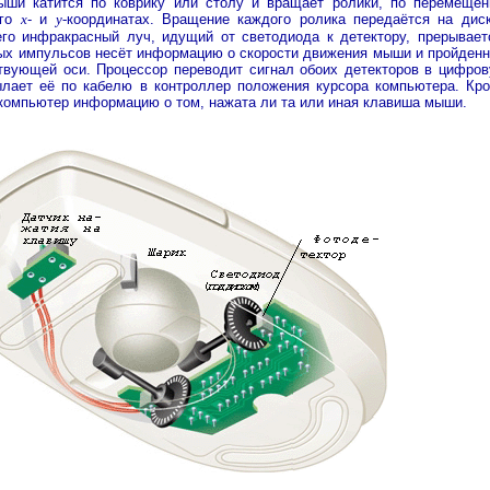
ши катится по коврику или столу и вращает ролики, по перемеще
его
x
- и
у-
координатах. Вращение каждого ролика передаётся на дис
его инфракрасный луч, идущий от светодиода к детектору, прерывает
ых импульсов несёт информацию о скорости движения мыши и пройден
твующей оси. Процессор переводит сигнал обоих детекторов в цифро
ылает её по кабелю в контроллер положения курсора компьютера. Кр
 компьютер информацию о том, нажата ли та или иная клавиша мыши.