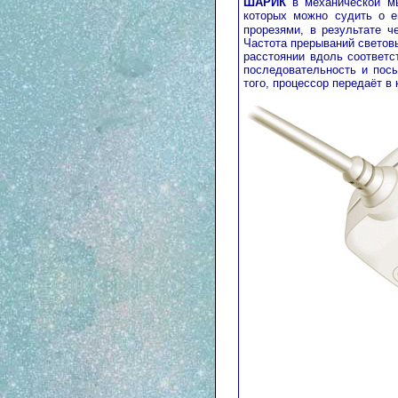
ШАРИК
в механической мы
которых можно судить о 
прорезями, в результате ч
Частота прерываний светов
расстоянии вдоль соответс
последовательность и пос
того, процессор передаёт в