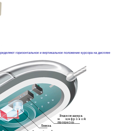
ределяют горизонтальное и вертикальное положение курсора на дисплее