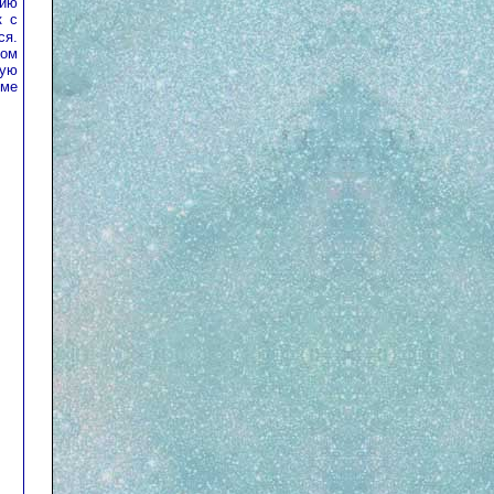
нию
к с
ся.
ном
вую
оме