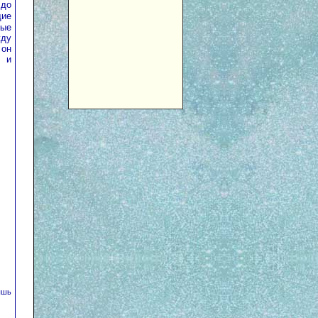
 до
щие
рые
жду
 он
о и
ышь