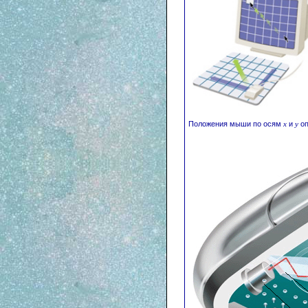
Положения мыши по осям
х
и
у
оп