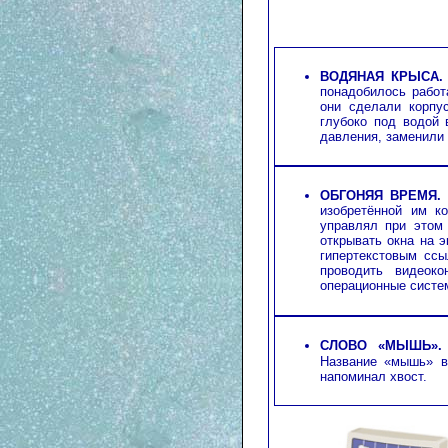
ВОДЯНАЯ КРЫСА.
понадобилось работ
они сделали корпу
глубоко под водой 
давления, заменили 
ОБГОНЯЯ ВРЕМЯ.
изобретённой им к
управлял при этом
открывать окна на э
гипертекстовым ссы
проводить видеок
операционные сист
СЛОВО «МЫШЬ».
Название «мышь» в
напоминал хвост.