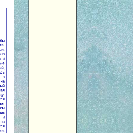
 бы
та.
ши.
оно
e
и
ные
ий,
ась
, а
 на
ный
ная
ду.
тся
ают
ем
рик
я и
 на
тся
ми.