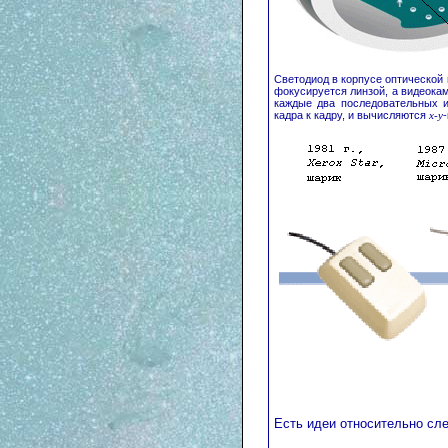
Светодиод в корпусе оптической
фокусируется линзой, а видеокам
каждые два последовательных и
кадра к кадру, и вычисляются
х-у
Есть идеи относительно сл