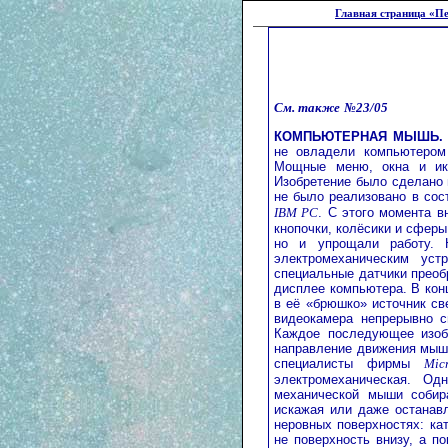
Главная страница «Пе
См. также
№23/05
КОМПЬЮТЕРНАЯ МЫШЬ.
не овладели компьютером 
Мощные меню, окна и ик
Изобретение было сделано в
не было реализовано в со
IBM PC
. С этого момента 
кнопочки, колёсики и сферы
но и упрощали работу. 
электромеханическим ус
специальные датчики преоб
дисплее компьютера. В кон
в её «брюшко» источник св
видеокамера непрерывно с
Каждое последующее изобр
направление движения мыши
специалисты фирмы
Micr
электромеханическая. О
механической мыши собир
искажая или даже останав
неровных поверхностях: ка
не поверхность внизу, а п