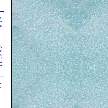
А)
го
ые
го
ти
ой
но
 к
же
ые
».
м,