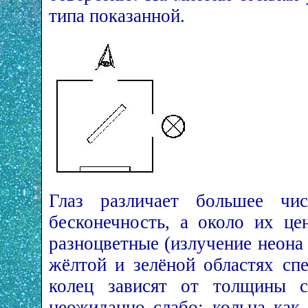
типа показанной.
Глаз различает большее чи
бесконечность, а около их це
разноцветные (излучение неона
жёлтой и зелёной областях сп
колец зависят от толщины с
неожиданно слабо: кольца как