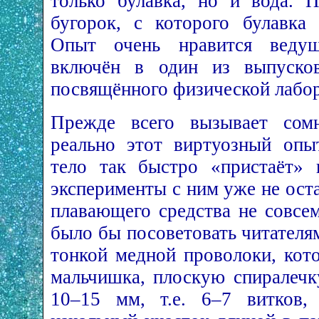
только булавка, но и вода. П
бугорок, с которого булавка 
Опыт очень нравится веду
включён в один из выпусков
посвящённого физической лабор
Прежде всего вызывает сомн
реально этот виртуозный опы
тело так быстро «пристаёт» 
эксперименты с ним уже не ост
плавающего средства не совсем
было бы посоветовать читателя
тонкой медной проволоки, кот
мальчишка, плоскую спиралеч
10–15 мм, т.е. 6–7 витков, 