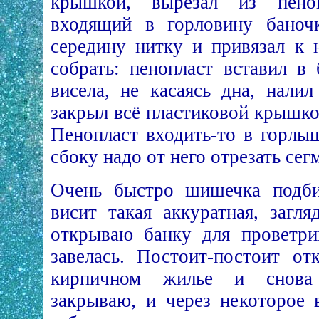
крышкой, вырезал из пено
входящий в горловину баночк
середину нитку и привязал к 
собрать: пенопласт вставил в
висела, не касаясь дна, нали
закрыл всё пластиковой крышко
Пенопласт входить-то в горлы
сбоку надо от него отрезать се
Очень быстро шишечка подби
висит такая аккуратная, загл
открываю банку для проветри
завелась. Постоит-постоит о
кирпичном жилье и снова 
закрываю, и через некоторое