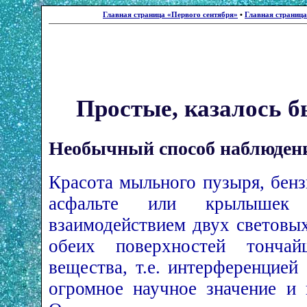
Главная страница «Первого сентября»
•
Главная страниц
Простые, казалось б
Необычный способ наблюдени
Красота мыльного пузыря, бен
асфальте или крылышек с
взаимодействием двух световы
обеих поверхностей тончай
вещества, т.е. интерференцией
огромное научное значение и