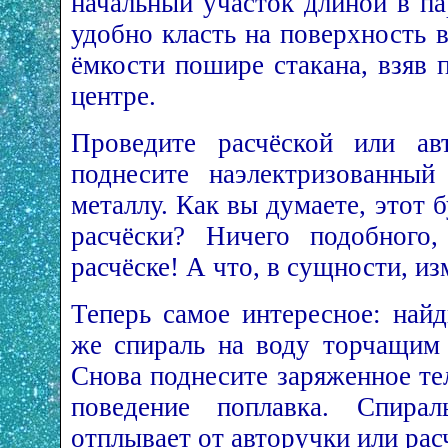
начальный участок длиной в п
удобно класть на поверхность 
ёмкости пошире стакана, взяв 
центре.
Проведите расчёской или ав
поднесите наэлектризованны
металлу. Как вы думаете, этот б
расчёски? Ничего подобного,
расчёске! А что, в сущности, и
Теперь самое интересное: най
же спираль на воду торчащим 
Снова поднесите заряженное тел
поведение поплавка. Спирал
отплывает от авторучки или рас