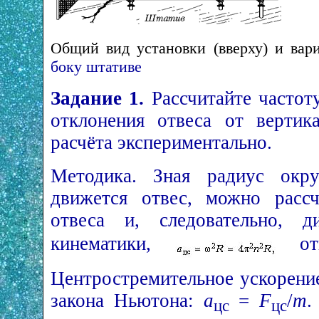
Общий вид установки (вверху) и вар
боку штативе
Задание 1.
Рассчитайте частот
отклонения отвеса от вертика
расчёта экспериментально.
Методика. Зная радиус ок
движется отвес, можно рассч
отвеса и, следовательно, д
кинематики,
отк
Центростремительное ускорени
закона Ньютона:
a
=
F
/
m
.
цс
цс