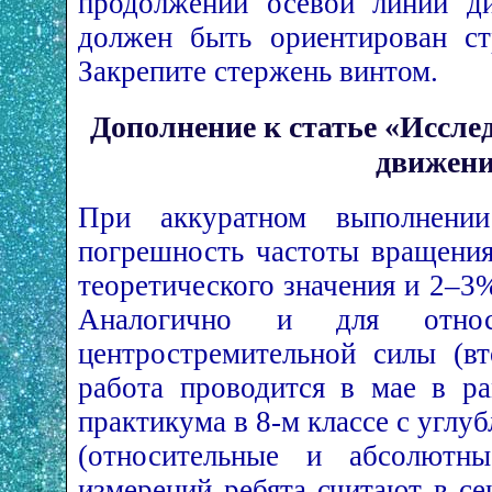
продолжении осевой линии ди
должен быть ориентирован ст
Закрепите стержень винтом.
Дополнение к статье «Иссле
движен
При аккуратном выполнении
погрешность частоты вращени
теоретического значения и 2–3
Аналогично и для относи
центростремительной силы (вт
работа проводится в мае в ра
практикума в 8-м классе с угл
(относительные и абсолютн
измерений ребята считают в се