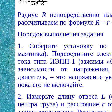
Радиус
R
непосредственно изм
рассчитываем по формуле
R
=
r
Порядок выполнения задания
1. Соберите установку по 
маятника). Подсоедините элек
тока типа ИЭПП-1 (зажимы «
зависимости от напряжения,
двигатель, – это напряжение ук
пока его не включайте.
2. Измерьте длину отвеса
L
(
центра груза) и расстояние
r
от
закрепления отвеса. Результаты з