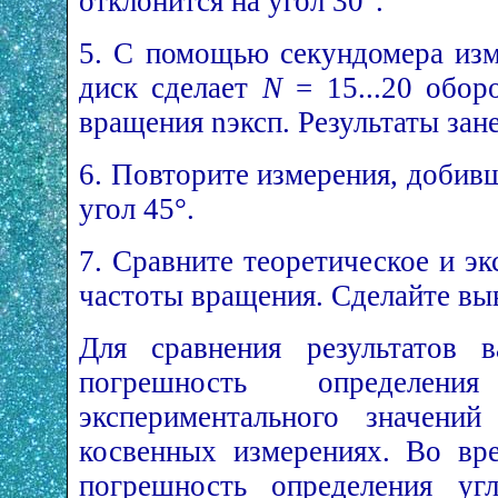
отклонится на угол 30°.
5. С помощью секундомера из
диск сделает
N
= 15...20 обор
вращения nэксп. Результаты зане
6. Повторите измерения, добив
угол 45°.
7. Сравните теоретическое и э
частоты вращения. Сделайте вы
Для сравнения результатов в
погрешность определени
экспериментального значени
косвенных измерениях. Во вре
погрешность определения уг