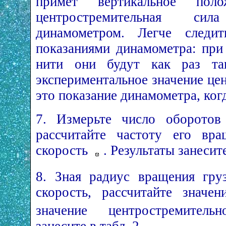
примет вертикальное по
центростремительная си
динамометром. Легче след
показаниями динамометра: при
нити они будут как раз так
экспериментальное значение це
это показание динамометра, ког
7. Измерьте число оборото
рассчитайте частоту его вр
скорость
. Результаты занесите
8. Зная радиус вращения гру
скорость, рассчитайте значе
значение центростремитель