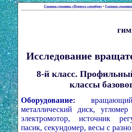
Главная страница «Первого сентября»
•
Главная страниц
гим
Исследование вращат
8-й класс. Профильный
классы базово
Оборудование:
вращающий
металлический диск, угломер
электромотор, источник рег
пасик, секундомер, весы с разн