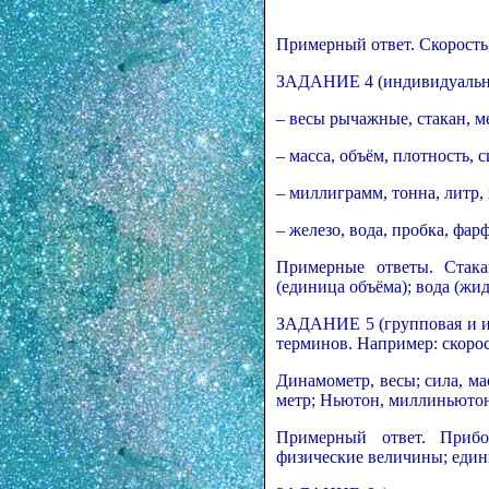
Примерный ответ. Скорость
ЗАДАНИЕ 4 (индивидуальная
– весы рычажные, стакан, м
– масса, объём, плотность, с
– миллиграмм, тонна, литр, 
– железо, вода, пробка, фар
Примерные ответы. Стакан
(единица объёма); вода (жид
ЗАДАНИЕ 5 (групповая и и
терминов. Например: скорос
Динамометр, весы; сила, ма
метр; Ньютон, миллиньютон;
Примерный ответ. Прибо
физические величины; един