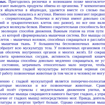
ных.
Пригодились реснички и возникшим позже многоклето
огают выводить продукты обмена из организма. У млекопитаю
я яйцеклетки в яйцеводах, удаляется вместе со слизью пы
Незабытыми оказались и жгутики. Именно они помогают передвиг
 – сперматозоидам. Реснички и жгутики имеют довольно сл
рий и эукариотических клеток оно разное), но все они вкл
аться молекулы белков. Именно сократительная способность бел
й эволюции способов движения. Важным этапом на этом пути 
, из которой сформировалась мышечная система. Все мышцы со
леток – мышечных волокон, способных сокращаться и расслабля
я мышечная ткань. У большинства беспозвоночных живот
образует всю мускулатуру тела. У позвоночных организмов гл
тав оболочек внутренних органов и многих желёз. Её сокра
света кровеносных сосудов, активность сокращений кишеч
адкие мышцы способны довольно медленно сокращаться, не уст
 состоянии, затрачивать относительно мало энергии, чтоб
движениями гладкой мускулатуры вегетативная нервная сис
ё работу позвоночные животные (в том числе и человек) не могу
ению с гладкой мускулатурой является поперечно-полосата
екоторые моллюски и все позвоночные животные. Срав
ный полёт стрекозы с медлительным движением улитки, 
полосатые мышцы сокращаются намного быстрее гладких, а упра
личие от гладких мышц) непосредственно мозг. Правда, деятель
улатуры и энергии требует больше. Однако совершенная мыш