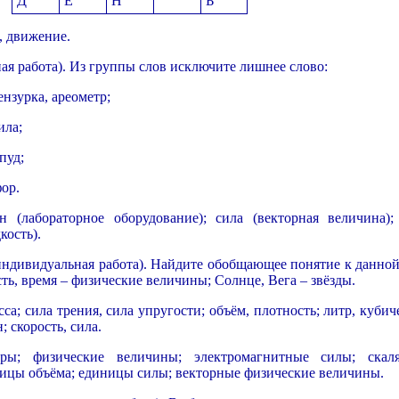
Д
Е
Н
Ь
, движение.
 работа). Из группы слов исключите лишнее слово:
ензурка, ареометр;
ила;
пуд;
фор.
 (лабораторное оборудование); сила (векторная величина);
кость).
ндивидуальная работа). Найдите обобщающее понятие к данной
ть, время – физические величины; Солнце, Вега – звёзды.
сса; сила трения, сила упругости; объём, плотность; литр, куби
 скорость, сила.
ры; физические величины; электромагнитные силы; скал
ицы объёма; единицы силы; векторные физические величины.