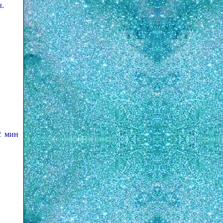
ы.
2 мин