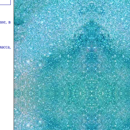
ие, в
асса,