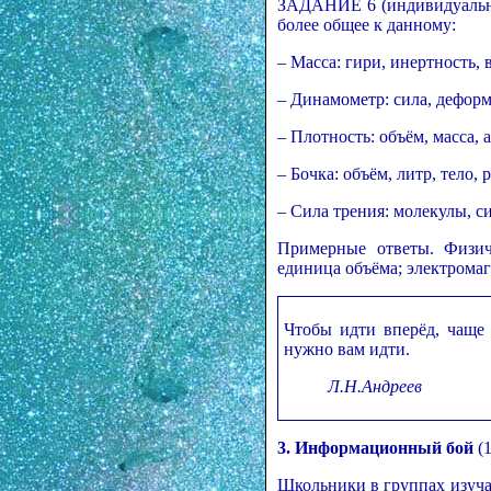
ЗАДАНИЕ 6 (индивидуальна
более общее к данному:
– Масса: гири, инертность, 
– Динамометр: сила, дефор
– Плотность: объём, масса, 
– Бочка: объём, литр, тело,
– Сила трения: молекулы, с
Примерные ответы. Физиче
единица объёма; электромаг
Чтобы идти вперёд, чаще 
нужно вам идти.
Л.Н.Андреев
3. Информационный бой
(1
Школьники в группах изуча