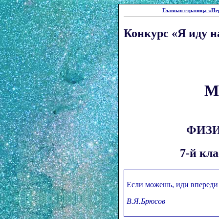
Главная страница «Пе
Конкурс «Я иду н
М
ФИЗ
7-й кл
Если можешь, иди впереди в
В.Я.Брюсов