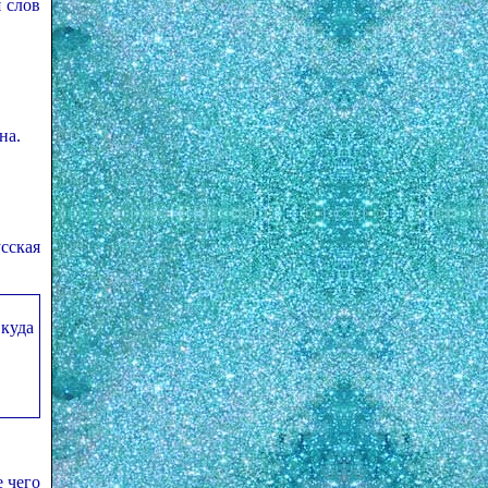
 слов
на.
сская
 куда
 чего