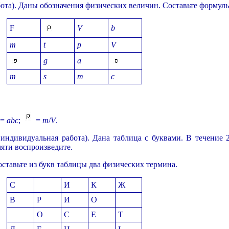
та). Даны обозначения физических величин. Составьте формул
F
V
b
m
t
p
V
g
a
m
s
m
c
=
abc
;
=
m
/
V
.
ндивидуальная работа). Дана таблица с буквами. В течение 
мяти воспроизведите.
ставьте из букв таблицы два физических термина.
С
И
К
Ж
В
Р
И
О
О
С
Е
Т