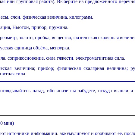
я или групповая работа). Выберите из предложенного перечня
весы, слон, физическая величина, килограмм.
мация, Ньютон, прибор, пружина.
ареометр, золото, пробка, вещество, физическая скалярная величи
 русская единица объёма, мензурка.
ила, соприкосновение, сила тяжести, электромагнитная сила.
ская величина; прибор; физическая скалярная величина; ру
нитная сила.
оглядывайтесь назад, ибо иначе вы забудете, откуда вышли и
0 мин)
ют источники информации, аккумулируют и обобщают её, после