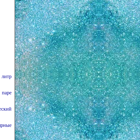
 литр
 паре
ческий
ярные