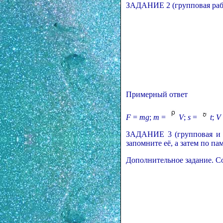
ЗАДАНИЕ 2 (групповая рабо
Примерный ответ
F
=
mg
;
m
=
V
;
s
=
t
;
V
ЗАДАНИЕ 3 (групповая и и
запомните её, а затем по па
Дополнительное задание. Со