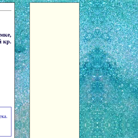
мке,
 кр.
ека.