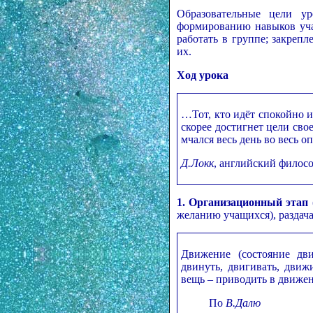
Образовательные цели у
формированию навыков уча
работать в группе; закреп
их.
Ход урока
…Тот, кто идёт спокойно и
скорее достигнет цели свое
мчался весь день во весь оп
Д.Локк
, английский филосо
1. Организационный этап
желанию учащихся), раздача
Движение (состояние дви
двинуть, двигивать, движи
вещь – приводить в движен
По
В.Далю