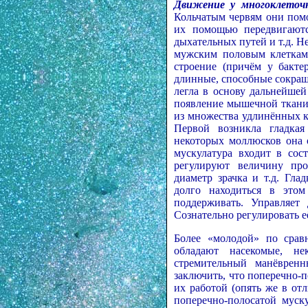
Движение у многоклеточ
Кольчатым червям они пом
их помощью передвигаютс
дыхательных путей и т.д. 
мужским половым клеткам
строение (причём у бакте
длинные, способные сокращ
легла в основу дальнейше
появление мышечной ткани
из множества удлинённых к
Первой возникла гладка
некоторых моллюсков она 
мускулатура входит в сос
регулируют величину про
диаметр зрачка и т.д. Гл
долго находиться в этом
поддерживать. Управляет 
Сознательно регулировать е
Более «молодой» по сравн
обладают насекомые, н
стремительный манёврен
заключить, что поперечно-
их работой (опять же в от
поперечно-полосатой муск