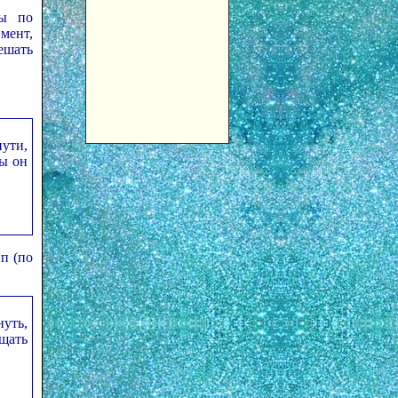
ты по
мент,
ешать
пути,
бы он
п (по
уть,
ещать