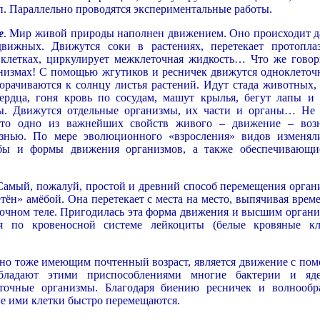
п. Параллельно проводятся экспериментальные работы.
е
. Мир живой природы наполнен движением. Оно происходит д
движных. Движутся соки в растениях, перетекает протопла
клетках, циркулирует межклеточная жидкость… Что же говор
низмах! С помощью жгутиков и ресничек движутся одноклеточ
рачиваются к солнцу листья растений. Идут стада животных, 
ердца, гоня кровь по сосудам, машут крылья, бегут лапы и 
ы. Движутся отдельные организмы, их части и органы… Не 
 что одно из важнейших свойств живого – движение – воз
знью. По мере эволюционного «взросления» видов изменял
обы и формы движения организмов, а также обеспечивающи
амый, пожалуй, простой и древний способ перемещения орган
тён» амёбой. Она перетекает с места на место, выпячивая врем
очном теле. Пригодилась эта форма движения и высшим органи
я по кровеносной системе лейкоциты (белые кровяные кл
но тоже имеющим почтенный возраст, является движение с по
бладают этими приспособлениями многие бактерии и яд
еточные организмы. Благодаря биению ресничек и волнообр
е ими клетки быстро перемещаются.