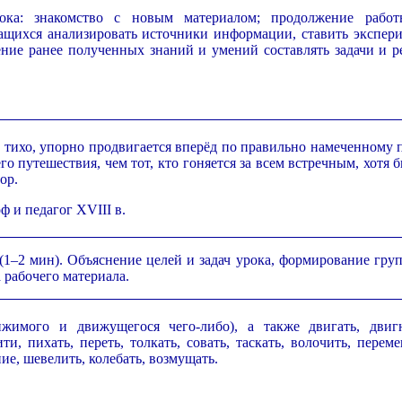
рока: знакомство с новым материалом; продолжение рабо
щихся анализировать источники информации, ставить экспери
ление ранее полученных знаний и умений составлять задачи и р
 тихо, упорно продвигается вперёд по правильно намеченному 
го путешествия, чем тот, кто гоняется за всем встречным, хотя 
ор.
ф и педагог XVIII в.
(1–2 мин). Объяснение целей и задач урока, формирование груп
 рабочего материала.
жимого и движущегося чего-либо), а также двигать, двигн
ти, пихать, переть, толкать, совать, таскать, волочить, перем
ие, шевелить, колебать, возмущать.