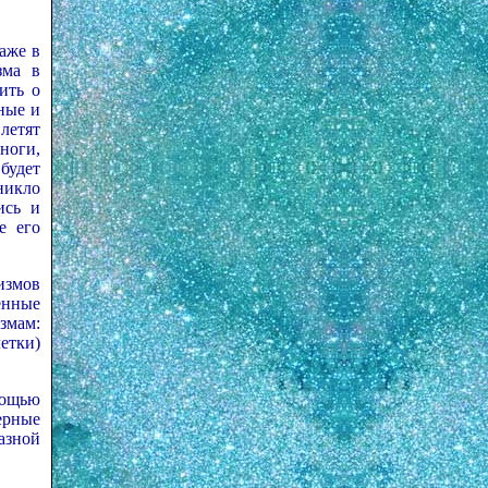
аже в
зма в
ить о
ные и
летят
ноги,
будет
никло
ись и
е его
измов
енные
змам:
етки)
мощью
ерные
азной