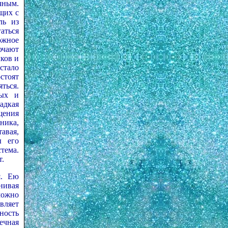
чным.
щих с
ль из
аться
ожное
ючают
ков и
стало
стоят
ться.
ных и
адкая
щения
ника,
авая,
ы его
тема.
т.
я. Ею
нивая
можно
вляет
ность
ечная