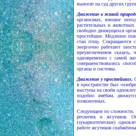
выносят на суд других груп
Движение в живой природ
организмах, внешне непо
растительных и животных 
свободно движущихся орга
простейшие. Медленно пово
стаи птиц. Сокращаются с
энергично работают хвост
преувеличением сказать,
одновременно с самой жи
совершенствовались спос
органы и системы.
Движение у простейших.
С
в пространстве был «изобре
выступы на своём одноклет
подобно амёбам, движутс
позвоночных.
Следующим по сложности, 
ресничек и жгутиков. О
(эукариотические) однокл
работе жгутиков снабжённы