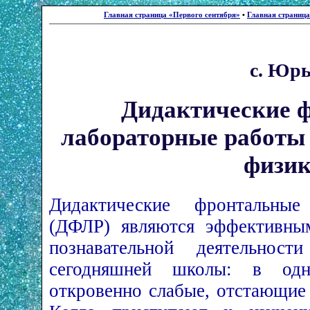
Главная страница «Первого сентября»
•
Главная страниц
с. Юрь
Дидактические 
лабораторные работы 
физи
Дидактические фронтальны
(ДФЛР) являются эффективным
познавательной деятельност
сегодняшней школы: в од
откровенно слабые, отстающие 