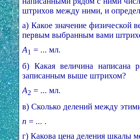
написанными рядом с ними числ
штрихов между ними, и определ
а) Какое значение физической 
первым выбранным вами штрих
A
= ... мл.
1
б) Какая величина написана 
записанным выше штрихом?
A
= ... мл.
2
в) Сколько делений между этим
n
= ... .
г) Какова цена деления шкалы м