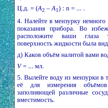
Ц.д. = (
A
–
A
) : n = ... .
2
1
4. Налейте в мензурку немного
показания прибора. Во избе
расположите ваши глаза 
поверхность жидкости была видн
д) Каков объём налитой вами в
V
= ... мл.
5. Вылейте воду из мензурки в т
её для измерения объёмов
заполняющей различные сосуд
вместимость.