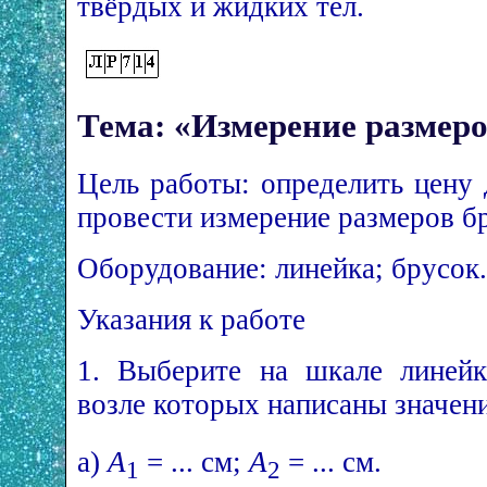
твёрдых и жидких тел.
Тема: «Измерение размеро
Цель работы: определить цену
провести измерение размеров б
Оборудование: линейка; брусок.
Указания к работе
1. Выберите на шкале линейк
возле которых написаны значен
а)
A
= ... см;
A
= ... см.
1
2