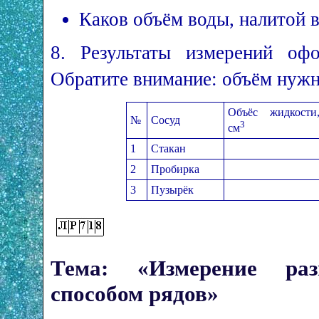
Каков объём воды, налитой 
8. Результаты измерений оф
Обратите внимание: объём нужн
Объёс жидкости
№
Сосуд
3
см
1
Стакан
2
Пробирка
3
Пузырёк
Тема: «Измерение ра
способом рядов»