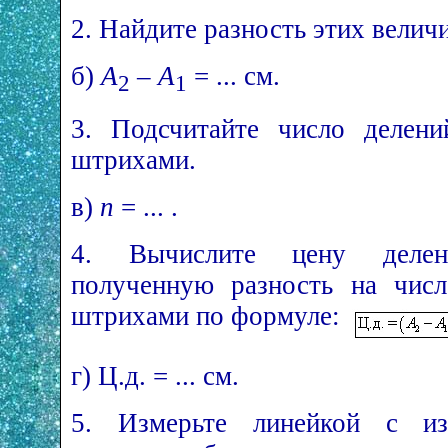
2. Найдите разность этих велич
б)
A
–
A
= ... см.
2
1
3. Подсчитайте число делен
штрихами.
в)
n
= ... .
4. Вычислите цену делен
полученную разность на чис
штрихами по формуле:
г) Ц.д. = ... см.
5. Измерьте линейкой с из