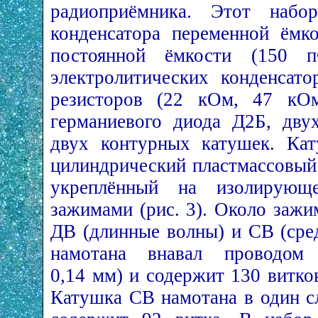
радиоприёмника. Этот набо
конденсатора переменной ёмко
постоянной ёмкости (150
электролитических конденсат
резисторов (22 кОм, 47 кОм
германиевого диода Д2Б, дву
двух контурных катушек. Ка
цилиндрический пластмассовый
укреплённый на изолирующ
зажимами (рис. 3). Около зажи
ДВ (длинные волны) и СВ (сре
намотана внавал проводом
0,14 мм) и содержит 130 витко
Катушка СВ намотана в один с