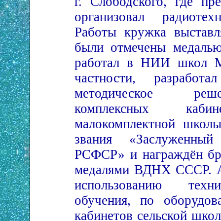
г. Слободского, где пр
организовал радиотех
Работы кружка выстав
были отмечены медалью
работал в НИИ школ 
частности, разработ
методическое ре
комплексных кабин
малокомплектной школы
звания «Заслуженны
РСФСР» и награждён бр
медалями ВДНХ СССР. А
использованию техн
обучения, по оборудов
кабинетов сельской школ