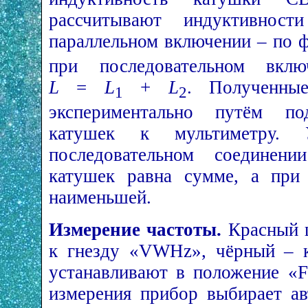
рассчитывают индуктивнос
параллельном включении – по 
при последовательном вк
L
=
L
+
L
. Полученные
1
2
экспериментально путём по
катушек к мультиметру. 
последовательном соединени
катушек равна сумме, а при
наименьшей.
Измерение частоты.
Красный 
к гнезду «VWHz», чёрный – 
устанавливают в положение «
измерения прибор выбирает ав