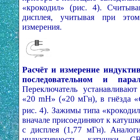
«крокодил» (рис. 4). Считыв
дисплея, учитывая при этом
измерения.
Расчёт и измерение индукти
последовательном и парал
Переключатель устанавливают
«20 mН» («20 мГн), в гнёзда «
рис. 4). Зажимы типа «крокоди
вначале присоединяют к катушк
с дисплея (1,77 мГн). Анало
индуктивность катушки С