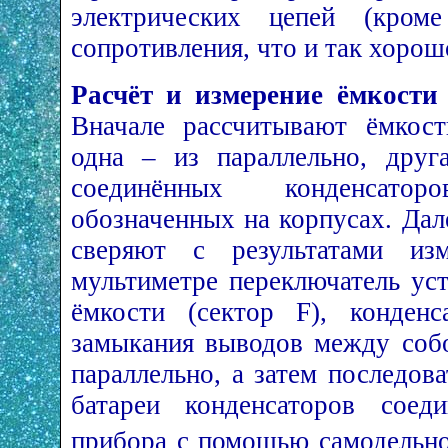
электрических цепей (кроме
сопротивления, что и так хорош
Расчёт и измерение ёмкости 
Вначале рассчитывают ёмкост
одна – из параллельно, друг
соединённых конденсато
обозначенных на корпусах. Дал
сверяют с результатами из
мультиметре переключатель ус
ёмкости (сектор F), конден
замыкания выводов между собо
параллельно, а затем последов
батареи конденсаторов сое
прибора с помощью самодельно