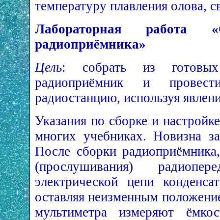
температуру плавления олова, с
Лабораторная работа «С
радиоприёмника»
Цель
: собрать из готовых
радиоприёмник и провес
радиостанцию, используя явлени
Указания по сборке и настройк
многих учебниках. Новизна з
После сборки радиоприёмника,
(прослушивания) радиопе
электрической цепи конденса
оставляя неизменным положение
мультиметра измеряют ёмкос