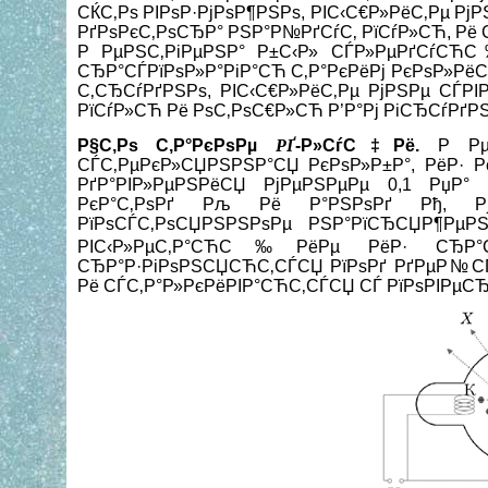
СЌС‚Рѕ РІРѕР·РјРѕР¶РЅРѕ, РІС‹С€Р»РёС‚Рµ Р
РґРѕРєС‚РѕСЂР° РЅР°Р№РґСѓС‚ РїСѓР»СЋ, Рё С
Р РµРЅС‚РіРµРЅР° Р±С‹Р» СЃР»РµРґСѓСЋ
СЂР°СЃРїРѕР»Р°РіР°СЋ С‚Р°РєРёРј РєРѕР»РёС
С‚СЂСѓРґРЅРѕ, РІС‹С€Р»РёС‚Рµ РјРЅРµ СЃР
РїСѓР»СЋ Рё РѕС‚РѕС€Р»СЋ Р’Р°Рј РіСЂСѓРґР
Р§С‚Рѕ С‚Р°РєРѕРµ
РҐ
-Р»СѓС‡Рё.
Р РµР
СЃС‚РµРєР»СЏРЅРЅР°СЏ РєРѕР»Р±Р°, РёР· 
РґР°РІР»РµРЅРёСЏ РјРµРЅРµРµ 0,1 РџР°
РєР°С‚РѕРґ Рљ
Рё Р°РЅРѕРґ Рђ, РјР
РїРѕСЃС‚РѕСЏРЅРЅРѕРµ РЅР°РїСЂСЏР¶Рµ
РІС‹Р»РµС‚Р°СЋС‰РёРµ РёР· СЂР°С
СЂР°Р·РіРѕРЅСЏСЋС‚СЃСЏ РїРѕРґ РґРµР№СЃ
Рё СЃС‚Р°Р»РєРёРІР°СЋС‚СЃСЏ СЃ РїРѕРІРµ