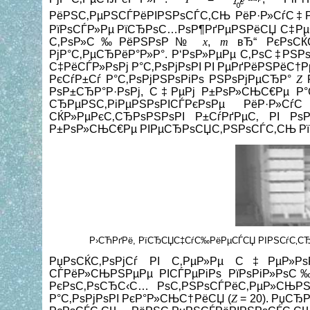
РёРЅС‚РµРЅСЃРёРІРЅРѕСЃС‚СЊ РёР·Р»СѓС‡
РїРѕСЃР»Рµ РїСЂРѕС…РѕР¶РґРµРЅРёСЏ С‡Рµ
С‚РѕР»С‰РёРЅРѕР№
x
,
m
вЂ“ РєРѕСЌ
РјР°С‚РµСЂРёР°Р»Р°. Р‘РѕР»РµРµ С‚РѕС‡РЅ
С‡РёСЃР»РѕРј Р°С‚РѕРјРѕРІ РІ РµРґРёРЅРёС
РєСѓР±Сѓ Р°С‚РѕРјРЅРѕРіРѕ РЅРѕРјРµСЂР°
Z
Р
РѕР±СЂР°Р·РѕРј, С‡РµРј Р±РѕР»СЊС€Рµ Р°С‚
СЂРµРЅС‚РіРµРЅРѕРІСЃРєРѕРµ РёР
СЌР»РµРєС‚СЂРѕРЅРѕРІ Р±СѓРґРµС‚ РІ Рѕ
Р±РѕР»СЊС€Рµ РІРµСЂРѕСЏС‚РЅРѕСЃС‚СЊ Рї
Р›СЋРґРё, РїСЂСЏС‡СѓС‰РёРµСЃСЏ РІРЅСѓС‚СЂ
РџРѕСЌС‚РѕРјСѓ РІ С‚РµР»Рµ С‡РµР»Рѕ
СЃРёР»СЊРЅРµРµ РІСЃРµРіРѕ РїРѕРіР»РѕС
РєРѕС‚РѕСЂС‹С… РѕС‚РЅРѕСЃРёС‚РµР»СЊРЅ
Р°С‚РѕРјРѕРІ РєР°Р»СЊС†РёСЏ (
Z
= 20). РџС