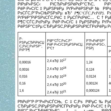
РІРѕР»РЅС‹ РїСЂРѕРЅРёРєР°СЋС‚ РіР
РёР·Р»СѓС‡РµРЅРёРµ РґР»РёРЅРѕР№ РІРѕ
РѕСЃС‚Р°Р»СЊРЅРѕРµ вЂ“
Р¶С‘СЃС‚РєРёРј
. Р
РґРёР°РіРЅРѕСЃС‚РёС‡РµСЃРєРёС… С†РµР
Р¶С‘СЃС‚РєРѕРµ РёР·Р»СѓС‡РµРЅРёРµ РґР
РёРЅР°С‡Рµ СЂРµРЅС‚РіРµРЅРѕРІСЃРєРёРµ Р»
Р­
Р§Р°СЃС‚РѕС‚Р°
Р”Р»РёРЅР°
РЅРµСЂРіРёСЏ
РёР·Р»СѓС‡РµРЅРёСЏ,
РІРѕР»РЅС‹,
С„РѕС‚РѕРЅР°,
Р“С†
РЅРј
РїР”Р¶
Р
17
2,4 вЂў 10
0,00016
1,24
0
18
2,4 вЂў 10
0,0016
0,124
0
19
0,016
0,0124
1
2,4 вЂў 10
0,16
0,00124
4
20
2,4 вЂў 10
1,6
0,000124
1
21
2,4 вЂў 10
РћРєР°Р·Р°Р»РѕСЃСЊ, С‡С‚Рѕ РІРµС‰РµС
СЂРµРЅС‚РіРµРЅРѕРІСЃРєРѕРµ РёР·Р»СѓС‡Р
РјР°С‚РµСЂРёР°Р»Р°:
I
=
, Рі