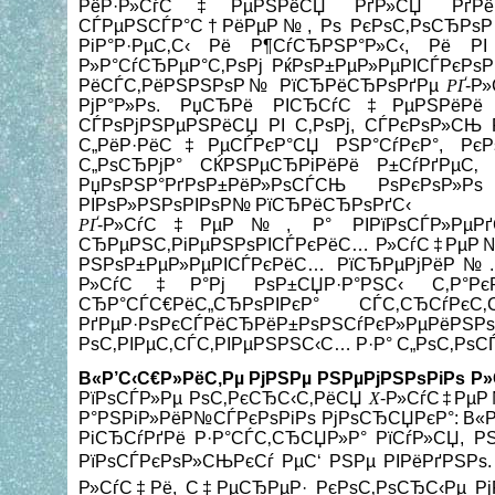
РёР·Р»СѓС‡РµРЅРёСЏ РґР»СЏ РґРёР°
СЃРµРЅСЃР°С†РёРµР№, Рѕ РєРѕС‚РѕСЂРѕР№
РіР°Р·РµС‚С‹ Рё Р¶СѓСЂРЅР°Р»С‹, Рё РІ
Р»Р°СѓСЂРµР°С‚РѕРј РќРѕР±РµР»РµРІСЃРєРѕ
РёСЃС‚РёРЅРЅРѕР№ РїСЂРёСЂРѕРґРµ
РҐ
-Р
РјР°Р»Рѕ. РџСЂРё РІСЂСѓС‡РµРЅРёРё Р
СЃРѕРјРЅРµРЅРёСЏ РІ С‚РѕРј, СЃРєРѕР»СЊ 
С„РёР·РёС‡РµСЃРєР°СЏ РЅР°СѓРєР°, РєР
С„РѕСЂРјР° СЌРЅРµСЂРіРёРё Р±СѓРґРµС‚ 
РџРѕРЅР°РґРѕР±РёР»РѕСЃСЊ РѕРєРѕР
РІРѕР»РЅРѕРІРѕР№ РїСЂРёСЂРѕРґС‹
РҐ
-Р»СѓС‡РµР№, Р° РІРїРѕСЃР»РµРґСЃС
СЂРµРЅС‚РіРµРЅРѕРІСЃРєРёС… Р»СѓС‡РµР№
РЅРѕР±РµР»РµРІСЃРєРёС… РїСЂРµРјРёР№. 
Р»СѓС‡Р°Рј РѕР±СЏР·Р°РЅС‹ С‚Р°РєРё
СЂР°СЃС€РёС„СЂРѕРІРєР° СЃС‚СЂСѓРєС‚
РґРµР·РѕРєСЃРёСЂРёР±РѕРЅСѓРєР»РµРёРЅРѕ
РѕС‚РІРµС‚СЃС‚РІРµРЅРЅС‹С… Р·Р° С„РѕС‚РѕСЃР
В«Р’С‹С€Р»РёС‚Рµ РјРЅРµ РЅРµРјРЅРѕРіРѕ Р
РїРѕСЃР»Рµ РѕС‚РєСЂС‹С‚РёСЏ
X
-Р»СѓС‡РµР
Р°РЅРіР»РёР№СЃРєРѕРіРѕ РјРѕСЂСЏРєР°: В«Р
РіСЂСѓРґРё Р·Р°СЃС‚СЂСЏР»Р° РїСѓР»СЏ, РЅ
РїРѕСЃРєРѕР»СЊРєСѓ РµС‘ РЅРµ РІРёРґРЅРѕ. 
Р»СѓС‡Рё, С‡РµСЂРµР· РєРѕС‚РѕСЂС‹Рµ РјР