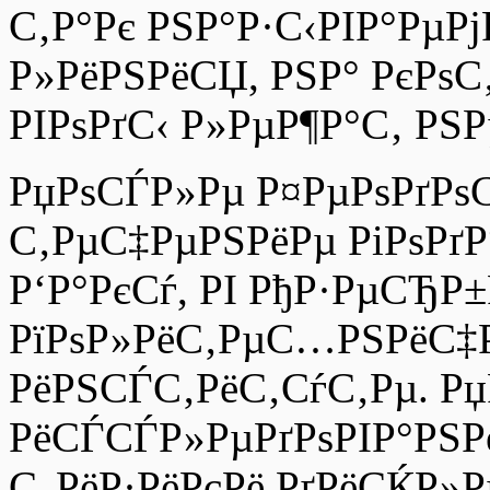
С‚Р°Рє РЅР°Р·С‹РІР°РµР
Р»РёРЅРёСЏ, РЅР° РєРѕ
РІРѕРґС‹ Р»РµР¶Р°С‚ РЅР
РџРѕСЃР»Рµ Р¤РµРѕРґРѕ
С‚РµС‡РµРЅРёРµ РіРѕРґР
Р‘Р°РєСѓ, РІ РђР·РµСЂР
РїРѕР»РёС‚РµС…РЅРёС‡
РёРЅСЃС‚РёС‚СѓС‚Рµ. Р
РёСЃСЃР»РµРґРѕРІР°РЅР
С„РёР·РёРєРё РґРёСЌР»Р