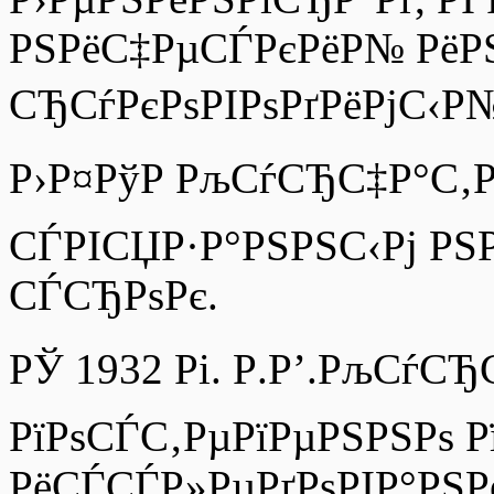
РЅРёС‡РµСЃРєРёР№ РёРЅ
СЂСѓРєРѕРІРѕРґРёРјС‹Р№
Р›Р¤РўР РљСѓСЂС‡Р°С‚Р
СЃРІСЏР·Р°РЅРЅС‹Рј РЅ
СЃСЂРѕРє.
РЎ 1932 Рі. Р.Р’.РљСѓСЂ
РїРѕСЃС‚РµРїРµРЅРЅРѕ 
РёСЃСЃР»РµРґРѕРІР°РЅР