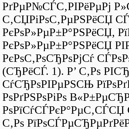
РґРµР№СЃС‚РІРёРµРј Р»
С‚СЏРіРѕС‚РµРЅРёСЏ С
РєРѕР»РµР±Р°РЅРёСЏ, Р
РєРѕР»РµР±Р°РЅРёСЏ РІРѕ
РєРѕС‚РѕСЂРѕРјСѓ СЃРѕ
(СЂРёСЃ. 1). Р’ С‚Рѕ РІ
СѓСЂРѕРІРµРЅСЊ РїРѕРґ
РѕРґРЅРѕРіРѕ В«Р±РµСЂР
РѕРїСѓСЃРєР°РµС‚СЃСЏ С
С‚Рѕ РїРѕСЃРµСЂРµРґРё