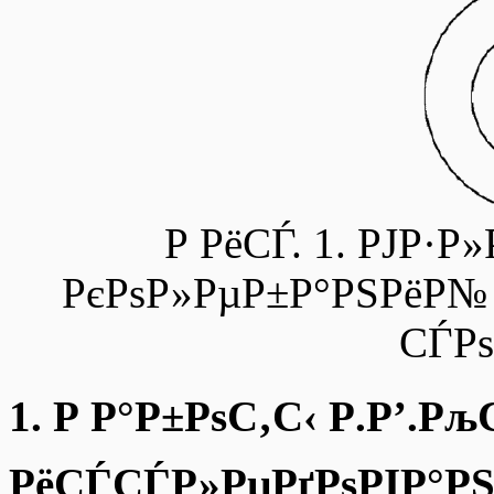
Р РёСЃ. 1. РЈР·
РєРѕР»РµР±Р°РЅРёР№ Р
СЃРѕ
1. Р Р°Р±РѕС‚С‹ Р.Р’.
РёСЃСЃР»РµРґРѕРІР°Р