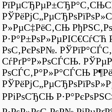
РїРµСЂРµР±СЂР°С‚СЊСЃ
РЎРёРјС„РµСЂРѕРїРѕР»С
Р»РµС‡РёС‚СЊ РђРЅС‚Рѕ
Р·Р°Р±РѕР»РµРІС€СѓСЋ
РѕС‚РєРѕР№. РЎРїР°СЃС‚
СѓРґР°Р»РѕСЃСЊ. РЎРµР
РѕСЃС‚Р°Р»Р°СЃСЊ Р¶Рё
РЎРёРјС„РµСЂРѕРїРѕР»Рµ,
РРіРѕСЂСЊ Р·Р°РєРѕРЅС
Р·РѕР»РѕС‚РѕР№ РјРµРґ