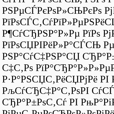
РЅРµСЃРєРѕР»СЊРєРѕ Р
РїРѕСЃС‚СѓРїР»РµРЅРёСЏ
Р¶СѓСЂРЅР°Р»Рµ РїРѕ Рј
РїРѕСЏРІРёР»Р°СЃСЊ Рµ
РЅР°СѓС‡РЅР°СЏ СЂР°Р±Р
С‡С‚Рѕ РїР°СЂР°Р»Р»Рµ
Р·Р°РЅСЏС‚РёСЏРјРё РІ
РљСѓСЂС‡Р°С‚РѕРІ СѓС
СЂР°Р±РѕС‚Сѓ РІ РњР°Рі
РјРµС‚РµРѕСЂРѕР»РѕРі