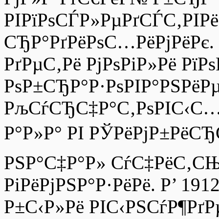
РІРїРѕСЃР»РµРґСЃС‚РІР
СЂР°РґРёРѕС…РёРјРёРє. 
РґРµС‚Рё РјРѕРіР»Рё Рї
РѕР±СЂР°Р·РѕРІР°РЅРёР
РљСѓСЂС‡Р°С‚РѕРІС‹С… 
Р°Р»Р° РІ РЎРёРјР±РёСЂ
РЅР°С‡Р°Р» СѓС‡РёС‚С
РіРёРјРЅР°Р·РёРё. Р’ 19
Р±С‹Р»Рё РІС‹РЅСѓР¶РґР