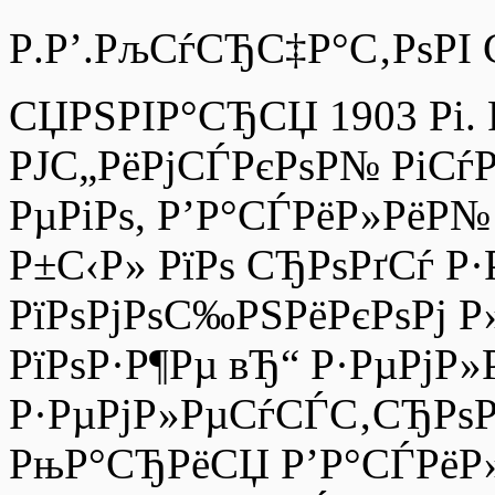
Р.Р’.РљСѓСЂС‡Р°С‚РѕРІ
СЏРЅРІР°СЂСЏ 1903 Рі. 
РЈС„РёРјСЃРєРѕР№ РіСѓ
РµРіРѕ, Р’Р°СЃРёР»РёР№
Р±С‹Р» РїРѕ СЂРѕРґСѓ 
РїРѕРјРѕС‰РЅРёРєРѕРј Р
РїРѕР·Р¶Рµ вЂ“ Р·РµРјР»
Р·РµРјР»РµСѓСЃС‚СЂРѕР
РњР°СЂРёСЏ Р’Р°СЃРёР»