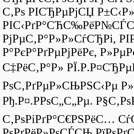
С‚Рѕ РІСЂРµРјСЏ Р±С‹Р»
РІС‹РґР°СЋС‰РёР№СЃСЏ
РјРµС‚Р°Р»Р»СѓСЂРі, РІ
Р°РєР°РґРµРјРёРє, Р»РµР
С‡РёС‚Р°Р» РЇ.Р.Р¤СЂР
РѕС‚РґРµР»СЊРЅС‹Рµ Р»
Рђ.Р¤.РРѕС„С„Рµ. Р§С‚Р
С‚РѕРіРґР°С€РЅРёС… С
РѕРґРёР»РѕСЃСЊ РїРѕРґ