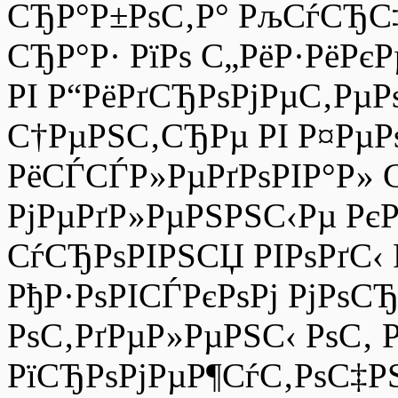
СЂР°Р±РѕС‚Р° РљСѓСЂС‡Р
СЂР°Р· РїРѕ С„РёР·РёРє
РІ Р“РёРґСЂРѕРјРµС‚РµР
С†РµРЅС‚СЂРµ РІ Р¤РµРѕ
РёСЃСЃР»РµРґРѕРІР°Р»
РјРµРґР»РµРЅРЅС‹Рµ Рє
СѓСЂРѕРІРЅСЏ РІРѕРґС‹ 
РђР·РѕРІСЃРєРѕРј РјРѕС
РѕС‚РґРµР»РµРЅС‹ РѕС‚
РїСЂРѕРјРµР¶СѓС‚РѕС‡