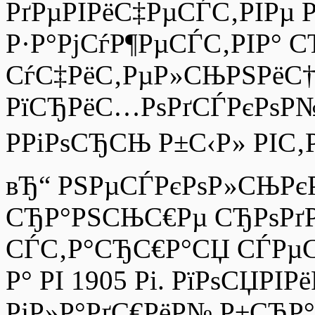
РґРµРІРёС‡РµСЃС‚РІРµ Р
Р·Р°РјСѓР¶РµСЃС‚РІР° С
СѓС‡РёС‚РµР»СЊРЅРёС†
РїСЂРёС…РѕРґСЃРєРѕР№ 
РРіРѕСЂСЊ Р±С‹Р» РІС‚
вЂ“ РЅРµСЃРєРѕР»СЊРєРё
СЂР°РЅСЊС€Рµ СЂРѕРґ
СЃС‚Р°СЂС€Р°СЏ СЃРµС
Р° РІ 1905 Рі. РїРѕСЏРІ
РјР»Р°РґС€РёР№ Р±СЂР°