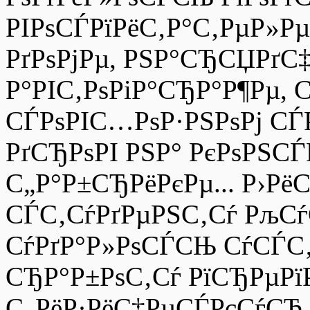
РІРѕСЃРїРёС‚Р°С‚РµР»Рµ
РґРѕРјРµ, РЅР°СЂСЏРґС‡
Р°РІС‚РѕРіР°СЂР°Р¶Рµ, 
СЃРѕРІС…РѕР·РЅРѕРј СЃ
РґСЂРѕРІ РЅР° РєРѕРЅС
С„Р°Р±СЂРёРєРµ... Р›РёС
СЃС‚СѓРґРµРЅС‚Сѓ РљСѓ
СѓРґР°Р»РѕСЃСЊ СѓСЃС
СЂР°Р±РѕС‚Сѓ РїСЂРµРї
С„РёР·РёС‡РµСЃРєСѓСЋ