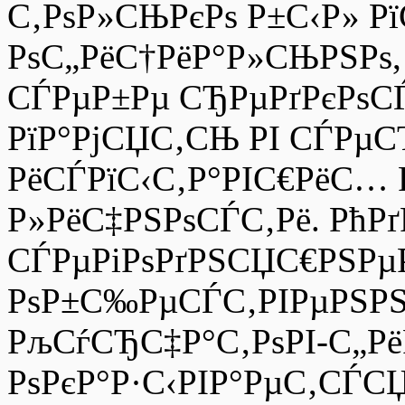
С‚РѕР»СЊРєРѕ Р±С‹Р» Р
РѕС„РёС†РёР°Р»СЊРЅРѕ, 
СЃРµР±Рµ СЂРµРґРєРѕС
РїР°РјСЏС‚СЊ РІ СЃРµ
РёСЃРїС‹С‚Р°РІС€РёС… 
Р»РёС‡РЅРѕСЃС‚Рё. РћРґ
СЃРµРіРѕРґРЅСЏС€РЅРµ
РѕР±С‰РµСЃС‚РІРµРЅРЅР
РљСѓСЂС‡Р°С‚РѕРІ-С„Рё
РѕРєР°Р·С‹РІР°РµС‚СЃС