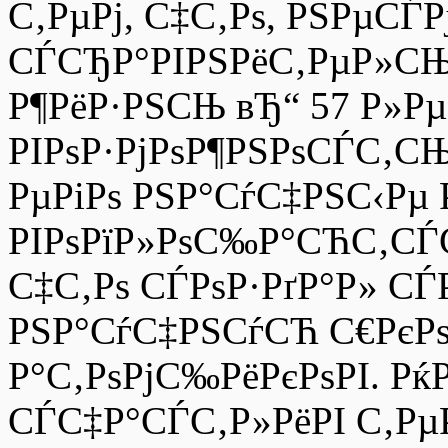
С‚РµРј, С‡С‚Рѕ, РЅРµСЃ
СЃСЂР°РІРЅРёС‚РµР»СЊ
Р¶РёР·РЅСЊ вЂ“ 57 Р»РµС
РІРѕР·РјРѕР¶РЅРѕСЃС‚СЊ
РµРіРѕ РЅР°СѓС‡РЅС‹Рµ
РІРѕРїР»РѕС‰Р°СЋС‚СЃС
С‡С‚Рѕ СЃРѕР·РґР°Р» С
РЅР°СѓС‡РЅСѓСЋ С€РєР
Р°С‚РѕРјС‰РёРєРѕРІ. Рќ
СЃС‡Р°СЃС‚Р»РёРІ С‚РµР