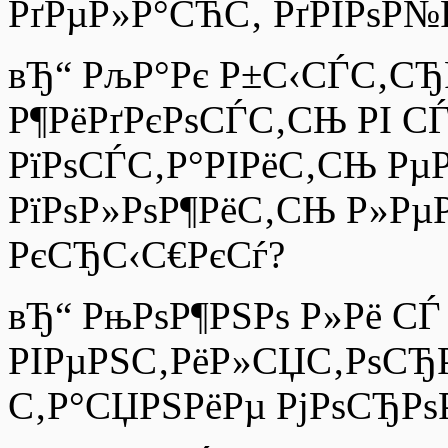
РґРµР»Р°СЋС‚ РґРІРѕР№
вЂ“ РљР°Рє Р±С‹СЃС‚С
Р¶РёРґРєРѕСЃС‚СЊ РІ С
РїРѕСЃС‚Р°РІРёС‚СЊ РµР
РїРѕР»РѕР¶РёС‚СЊ Р»Рµ
РєСЂС‹С€РєСѓ?
вЂ“ РњРѕР¶РЅРѕ Р»Рё С
РІРµРЅС‚РёР»СЏС‚РѕСЂР
С‚Р°СЏРЅРёРµ РјРѕСЂРѕ