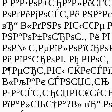
Р Р°Р·РѕР±СЂР°Р»РёСЃ
РѕРґРёРјРѕСЃС‚Рё РЅР°Р
вЂ“ В«РґРЅРѕ РІС‹С€Рµ 
РЅР°РѕР±РѕСЂРѕС‚, Рё Р
РѕР№ С‚РµРїР»РѕРїСЂРѕР
Рё РїР°СЂРѕРІ. Рђ РІРѕС
Р¶РµСЂС‚РІС‹ СЌРєСЃРї
В«РљР°Рє СЃРЅСЏС‚СЊ
Р·Р°СЃС‚СЂСЏРІС€СѓСЋ
РїР°Р»СЊС†Р°?В» вЂ“ Р