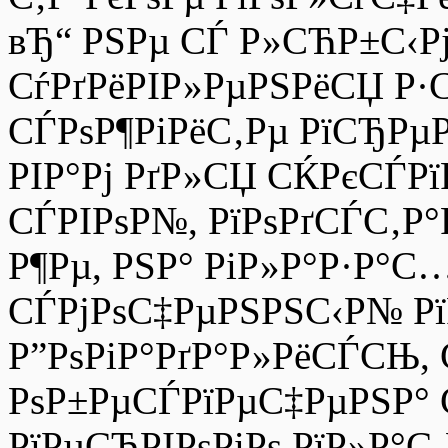
вЂ“ РЅРµ СЃ Р»СЋР±С‹Рј
СѓРґРёРІР»РµРЅРёСЏ Р
СЃРѕР¶РіРёС‚Рµ РїСЂРµ
РІР°Рј РґР»СЏ СЌРєСЃРї
СЃРІРѕР№, РїРѕРґСЃС‚Р°
Р¶Рµ, РЅР° РіР»Р°Р·Р°С
СЃРјРѕС‡РµРЅРЅС‹Р№ Рї
Р”РѕРіР°РґР°Р»РёСЃСЊ, 
РѕР±РµСЃРїРµС‡РµРЅР
РїРµСЂРІРѕРіРѕ РїР»Р°С‚