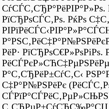
СѓСЃС‚СЂР°РёРІР°Р»Рѕ. 
РїСЂРѕСЃС‚Рѕ. РќРѕ С‡С‚
РІРїРёСЃС‹РІР°Р»Р°СЃС
Р°РЅС‚РёС‡Р°Р№РЅРёРє
РёР· РїСЂРѕС€Р»РѕРіРѕ. 
РёСЃРєР»СЋС‡РµРЅРёРµ.
Р°С‚СЂРёР±СѓС‚С‹ РЅР°
С‡Р°Р№РЅРёРє (РёСЃС‚Рѕ
СЃРїР°СЃРёС‚РµР»СЊРЅР°
С‚СЂРµР±СѓСЋС‰Р°СЏ 