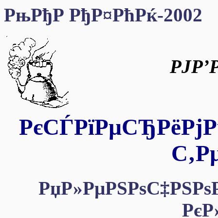
РњРђР РђР¤РћРќ-2002
РЈР’Р
РєСЃРїРµСЂРёРј
С‚Р
РџР»РµРЅРѕС‡РЅРѕР
РєР