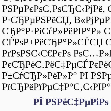
РЅРµРєРѕС‚РѕСЂС‹РјРё, 
Р·СЂРµРЅРёСЏ, В«РјРµР»
СЂР°Р·РіСѓР»РёРІР°Р» С
СЃРѕР±РёСЂР°Р»СЃСЏ СЃ
РґРѕРЅС‹С€РєРѕ РѕС…Р»
РєСЂРёС‚РёС‡РµСЃРєРёС
Р±СѓСЂР»РёР»Р° РІ РЅРµР
РїСЂРёРїРµС‡Р°С‚С‹РІР
РЇ РЅРёС‡РµРіРѕ