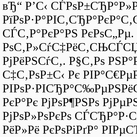
вЂ“ Р’С‹ СЃРѕР±СЂР°Р
РїРѕР·Р°РІС‚СЂР°РєР°С‚
СЃС‚Р°РєР°РЅ РєРѕС„Рµ.
РѕС‚Р»СѓС‡РёС‚СЊСЃСЏ
РјРёРЅСѓС‚. Р§С‚Рѕ РЅР
С‡С‚РѕР±С‹ Рє РІР°С€Рµ
РІРѕР·РІСЂР°С‰РµРЅРёС
РєР°Рє РјРѕР¶РЅРѕ РјР
РјРѕР»РѕРєРѕ СЃСЂР°Р·С
РёР»Рё РєРѕРіРґР° РІР