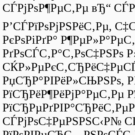
СЃРјРѕР¶РµС‚Рµ вЂ“ СЃР
Р’СЃРїРѕРјРЅРёС‚Рµ, С‡С
РєРѕРіРґР° Р¶РµР»Р°Рµ
РґРѕСЃС‚Р°С‚РѕС‡РЅРѕ 
СЌР»РµРєС‚СЂРёС‡РµСЃ
РџСЂР°РІРёР»СЊРЅРѕ, РІ
РїСЂРёР¶РёРјР°РµС‚Рµ 
РїСЂРµРґРІР°СЂРёС‚Рµ
СЃРјРѕС‡РµРЅРЅС‹Р№ СЃ
РїРѕРІРµСЂС…РЅРѕСЃС‚Рё