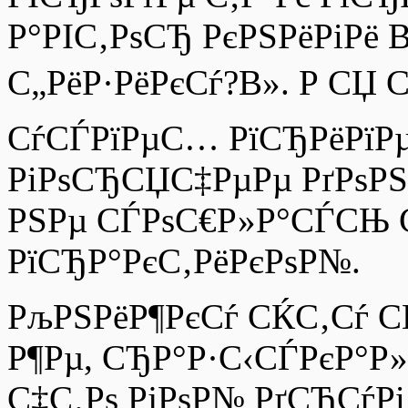
Р°РІС‚РѕСЂ РєРЅРёРіРё 
С„РёР·РёРєСѓ?В». Р СЏ
СѓСЃРїРµС… РїСЂРёРїРµ
РіРѕСЂСЏС‡РµРµ РґРѕРЅС
РЅРµ СЃРѕС€Р»Р°СЃСЊ 
РїСЂР°РєС‚РёРєРѕР№.
РљРЅРёР¶РєСѓ СЌС‚Сѓ СЏ
Р¶Рµ, СЂР°Р·С‹СЃРєР°Р»
С‡С‚Рѕ РјРѕР№ РґСЂСѓР