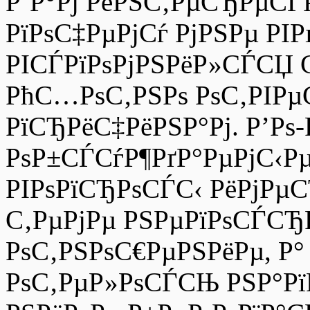
Р’Р°Рј РёРЅС‚РµСЂРµСЃ
РїРѕС‡РµРјСѓ РјРЅРµ РІ
РІСЃРїРѕРјРЅРёР»СЃСЏ С
РћС…РѕС‚РЅРѕ РѕС‚РІРµС
РїСЂРёС‡РёРЅР°Рј. Р’Рѕ
РѕР±СЃСѓР¶РґР°РµРјС‹Р
РІРѕРїСЂРѕСЃС‹ РёРјРµ
С‚РµРјРµ РЅРµРїРѕСЃСЂ
РѕС‚РЅРѕС€РµРЅРёРµ, Р°
РѕС‚РµР»РѕСЃСЊ РЅР°Рї