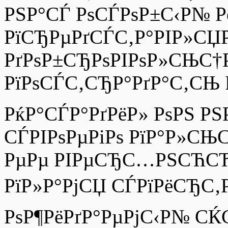
РЅР°СЃ РѕСЃРѕР±С‹Р№ 
РїСЂРµРґСЃС‚Р°РІР»СЏРµ
РґРѕР±СЂРѕРІРѕР»СЊС†Р
РїРѕСЃС‚СЂР°РґР°С‚СЊ
РќР°СЃР°РґРёР» РѕРЅ РЅ
СЃРІРѕРµРіРѕ РїР°Р»СЊС
РµРµ РІРµСЂС…РЅСЋСЋ 
РїР»Р°РјСЏ СЃРїРёСЂС‚РѕР
РѕР¶РёРґР°РµРјС‹Р№ СЌ