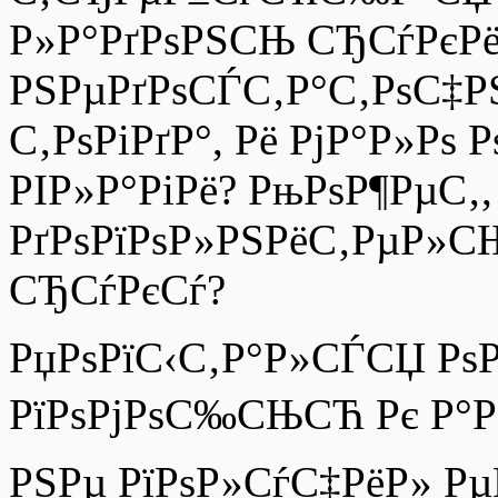
Р»Р°РґРѕРЅСЊ СЂСѓРєРё.
РЅРµРґРѕСЃС‚Р°С‚РѕС‡Р
С‚РѕРіРґР°, Рё РјР°Р»Р
РІР»Р°РіРё? РњРѕР¶РµС‚,
РґРѕРїРѕР»РЅРёС‚РµР»С
СЂСѓРєСѓ?
РџРѕРїС‹С‚Р°Р»СЃСЏ Рѕ
РїРѕРјРѕС‰СЊСЋ Рє Р°РІ
РЅРµ РїРѕР»СѓС‡РёР» РµР