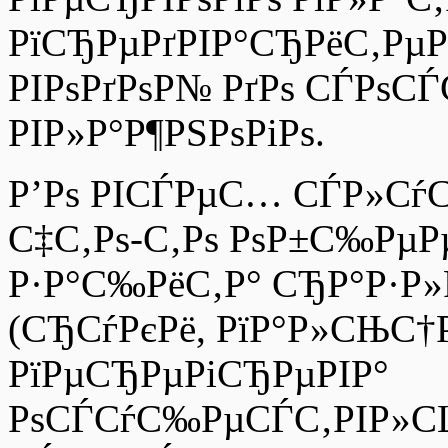
РїСЂРµРґРІР°СЂРёС‚Рµ
РІРѕРґРѕР№ РґРѕ СЃРѕС
РІР»Р°Р¶РЅРѕРіРѕ.
Р’Рѕ РІСЃРµС… СЃР»С
С‡С‚Рѕ-С‚Рѕ РѕР±С‰РµРµ
Р·Р°С‰РёС‚Р° СЂР°Р·Р
(СЂСѓРєРё, РїР°Р»СЊС†Р°
РїРµСЂРµРіСЂРµРІР°
РѕСЃСѓС‰РµСЃС‚РІР»СЏ