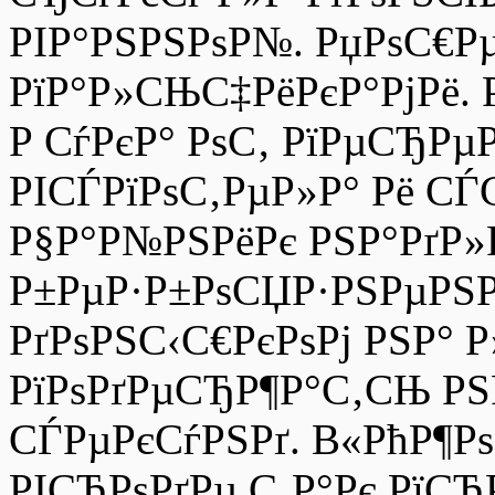
РІР°РЅРЅРѕР№. РџРѕС€Р
РїР°Р»СЊС‡РёРєР°РјРё.
Р СѓРєР° РѕС‚ РїРµСЂРµ
РІСЃРїРѕС‚РµР»Р° Рё СЃ
Р§Р°Р№РЅРёРє РЅР°РґР»
Р±РµР·Р±РѕСЏР·РЅРµРЅР
РґРѕРЅС‹С€РєРѕРј РЅР° 
РїРѕРґРµСЂР¶Р°С‚СЊ Р
СЃРµРєСѓРЅРґ. В«РћР¶Рѕ
РІСЂРѕРґРµ С‚Р°Рє РїСЂ